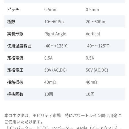
ピッチ
0.5mm
0.5mm
極数
10～60Pin
20～60Pin
実装形態
Right Angle
Vertical
使用温度範囲
-40～+125℃
-40～+125℃
定格電流
0.5A
0.5A
定格電圧
50V (AC,DC)
50V (AC,DC)
接触抵抗
40mΩ
40mΩ
挿抜回数
10回
10回
本コネクタは、モビリティ市場 特にパワートレイン向け用途に
ご使用いただけます。
（インバーター、DC/DCコンバーター、eAxle（イーアクスル）、