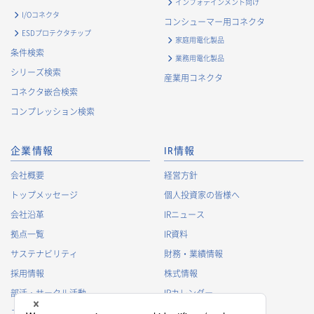
インフォテインメント向け
I/Oコネクタ
コンシューマー用コネクタ
ESDプロテクタチップ
家庭用電化製品
条件検索
業務用電化製品
シリーズ検索
産業用コネクタ
コネクタ嵌合検索
コンプレッション検索
企業情報
IR情報
会社概要
経営方針
トップメッセージ
個人投資家の皆様へ
会社沿革
IRニュース
拠点一覧
IR資料
サステナビリティ
財務・業績情報
採用情報
株式情報
部活・サークル活動
IRカレンダー
スポンサー活動
IRに関するよくあるご質問