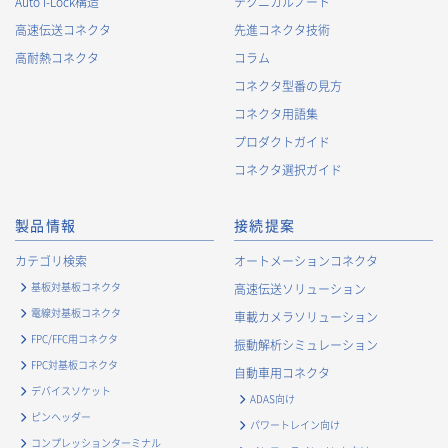
Auto I-Lock構造
テクニカルノート
高速伝送コネクタ
先進コネクタ技術
高耐熱コネクタ
コラム
コネクタ型番の見方
コネクタ用語集
プロダクトガイド
コネクタ選択ガイド
製品情報
接続提案
カテゴリ検索
オートメーションコネクタ
基板対基板コネクタ
高速伝送ソリューション
電線対基板コネクタ
車載カメラソリューション
FPC/FFC用コネクタ
振動解析シミュレーション
FPC対基板コネクタ
自動車用コネクタ
デバイスソケット
ADAS向け
ピンヘッダー
パワートレイン向け
コンプレッションターミナル