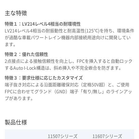
主な特徴
特徴１：LV214レベル4相当の耐環境性
LV214レベル4相当の耐振動性と耐高温性(125℃)を持ち、環境条件
が過酷な車載パワートレイン機器内部接続用途向けに開発してい
ます。
特徴２：優れた信頼性
2点接点による接触信頼性を向上し、FPCを挿入すると自動ロック
するAuto I-Lock構造は、斜め挿入や不完全嵌合を防ぎます。
特徴３：要求仕様に応じたカスタマイズ
端子抜き対応による沿面距離確保対応（定格50V超）と、ご使用
FPCに合わせてグランド（GND）端子「有り/無し」のラインアッ
プがあります。
製品仕様
11507シリーズ
11607シリーズ