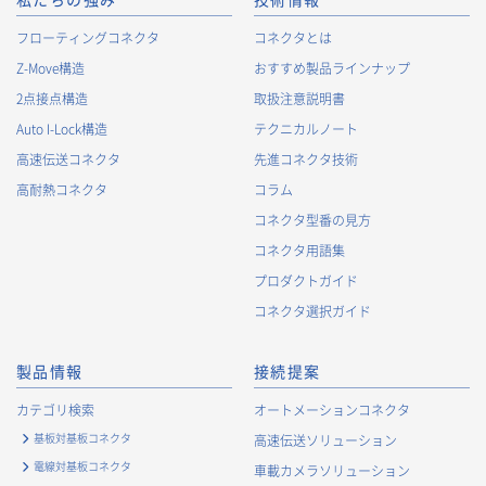
私たちの強み
技術情報
フローティングコネクタ
コネクタとは
Z-Move構造
おすすめ製品ラインナップ
2点接点構造
取扱注意説明書
Auto I-Lock構造
テクニカルノート
高速伝送コネクタ
先進コネクタ技術
高耐熱コネクタ
コラム
コネクタ型番の見方
コネクタ用語集
プロダクトガイド
コネクタ選択ガイド
製品情報
接続提案
カテゴリ検索
オートメーションコネクタ
基板対基板コネクタ
高速伝送ソリューション
電線対基板コネクタ
車載カメラソリューション