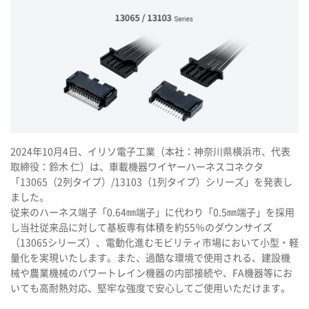
2024年10月4日、イリソ電子工業（本社：神奈川県横浜市、代表
取締役：鈴木 仁）は、車載機器ワイヤーハーネスコネクタ
「13065（2列タイプ）/13103（1列タイプ）シリーズ」を発表し
ました。
従来のハーネス端子「0.64㎜端子」に代わり「0.5㎜端子」を採用
し当社従来品に対して基板専有体積を約55％のダウンサイズ
（13065シリーズ）、電動化進むモビリティ市場において小型・軽
量化を実現いたします。また、過酷な環境で使用される、建設機
械や農業機械のパワートレイン機器の内部接続や、FA機器等にお
いても高耐熱対応、堅牢な強度で安心してご使用いただけます。