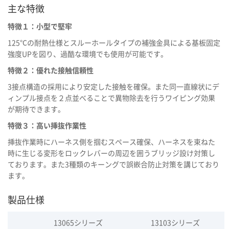
主な特徴
特徴１：小型で堅牢
125℃の耐熱仕様とスルーホールタイプの補強金具による基板固定
強度UPを図り、過酷な環境でも使用が可能です。
特徴２：優れた接触信頼性
3接点構造の採用により安定した接触を確保。また同一直線状にデ
ィンプル接点を２点並べることで異物除去を行うワイピング効果
が期待できます。
特徴３：高い挿抜作業性
挿抜作業時にハーネス側を掴むスペース確保、ハーネスを束ねた
時に生じる変形をロックレバーの周辺を囲うブリッジ設け対策し
ております。また3種類のキーングで誤嵌合防止対策を講じており
ます。
製品仕様
13065シリーズ
13103シリーズ