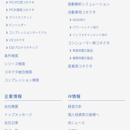
FPC/FFC用コネクタ
振動解析シミュレーション
FPC対基板コネクタ
自動車用コネクタ
デバイスソケット
ADAS向け
ピンヘッダー
パワートレイン向け
コンプレッションターミナル
インフォテインメント向け
I/Oコネクタ
コンシューマー用コネクタ
ESDプロテクタチップ
家庭用電化製品
条件検索
業務用電化製品
シリーズ検索
産業用コネクタ
コネクタ嵌合検索
コンプレッション検索
企業情報
IR情報
会社概要
経営方針
トップメッセージ
個人投資家の皆様へ
会社沿革
IRニュース