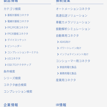
製品情報
接続提案
カテゴリ検索
オートメーションコネクタ
基板対基板コネクタ
高速伝送ソリューション
電線対基板コネクタ
車載カメラソリューション
FPC/FFC用コネクタ
振動解析シミュレーション
FPC対基板コネクタ
自動車用コネクタ
デバイスソケット
ADAS向け
ピンヘッダー
パワートレイン向け
コンプレッションターミナル
インフォテインメント向け
I/Oコネクタ
コンシューマー用コネクタ
ESDプロテクタチップ
家庭用電化製品
条件検索
業務用電化製品
シリーズ検索
産業用コネクタ
コネクタ嵌合検索
コンプレッション検索
企業情報
IR情報