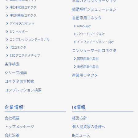
車載カメラソリューション
FPC/FFC用コネクタ
振動解析シミュレーション
FPC対基板コネクタ
自動車用コネクタ
デバイスソケット
ADAS向け
ピンヘッダー
パワートレイン向け
コンプレッションターミナル
インフォテインメント向け
I/Oコネクタ
コンシューマー用コネクタ
ESDプロテクタチップ
家庭用電化製品
条件検索
業務用電化製品
シリーズ検索
産業用コネクタ
コネクタ嵌合検索
コンプレッション検索
企業情報
IR情報
会社概要
経営方針
トップメッセージ
個人投資家の皆様へ
会社沿革
IRニュース