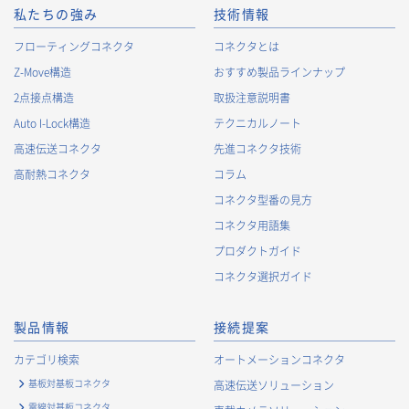
私たちの強み
技術情報
フローティングコネクタ
コネクタとは
Z-Move構造
おすすめ製品ラインナップ
2点接点構造
取扱注意説明書
Auto I-Lock構造
テクニカルノート
高速伝送コネクタ
先進コネクタ技術
高耐熱コネクタ
コラム
コネクタ型番の見方
コネクタ用語集
プロダクトガイド
コネクタ選択ガイド
製品情報
接続提案
カテゴリ検索
オートメーションコネクタ
基板対基板コネクタ
高速伝送ソリューション
電線対基板コネクタ