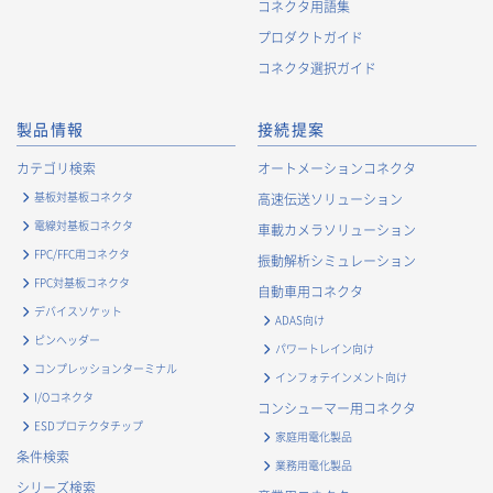
コネクタ用語集
プロダクトガイド
コネクタ選択ガイド
製品情報
接続提案
カテゴリ検索
オートメーションコネクタ
基板対基板コネクタ
高速伝送ソリューション
電線対基板コネクタ
車載カメラソリューション
FPC/FFC用コネクタ
振動解析シミュレーション
FPC対基板コネクタ
自動車用コネクタ
デバイスソケット
ADAS向け
ピンヘッダー
パワートレイン向け
コンプレッションターミナル
インフォテインメント向け
I/Oコネクタ
コンシューマー用コネクタ
ESDプロテクタチップ
家庭用電化製品
条件検索
業務用電化製品
シリーズ検索