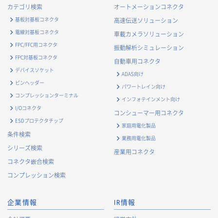
カテゴリ検索
オートメーションコネクタ
基板対基板コネクタ
高速伝送ソリューション
電線対基板コネクタ
車載カメラソリューション
FPC/FFC用コネクタ
振動解析シミュレーション
FPC対基板コネクタ
自動車用コネクタ
デバイスソケット
ADAS向け
ピンヘッダー
パワートレイン向け
コンプレッションターミナル
インフォテインメント向け
I/Oコネクタ
コンシューマー用コネクタ
ESDプロテクタチップ
家庭用電化製品
条件検索
業務用電化製品
シリーズ検索
産業用コネクタ
コネクタ嵌合検索
コンプレッション検索
企業情報
IR情報