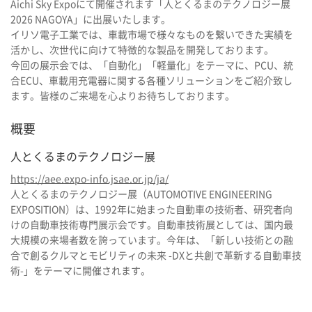
Aichi Sky Expoにて開催されます「人とくるまのテクノロジー展
2026 NAGOYA」に出展いたします。
イリソ電子工業では、車載市場で様々なものを繋いできた実績を
活かし、次世代に向けて特徴的な製品を開発しております。
今回の展示会では、「自動化」「軽量化」をテーマに、PCU、統
合ECU、車載用充電器に関する各種ソリューションをご紹介致し
ます。皆様のご来場を心よりお待ちしております。
概要
人とくるまのテクノロジー展
https://aee.expo-info.jsae.or.jp/ja/
人とくるまのテクノロジー展（AUTOMOTIVE ENGINEERING
EXPOSITION）は、1992年に始まった自動車の技術者、研究者向
けの自動車技術専門展示会です。自動車技術展としては、国内最
大規模の来場者数を誇っています。今年は、「新しい技術との融
合で創るクルマとモビリティの未来 -DXと共創で革新する自動車技
術-」をテーマに開催されます。