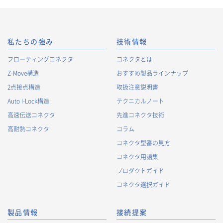
私たちの強み
技術情報
フローティングコネクタ
コネクタとは
Z-Move構造
おすすめ製品ラインナップ
2点接点構造
取扱注意説明書
Auto I-Lock構造
テクニカルノート
高速伝送コネクタ
先進コネクタ技術
高耐熱コネクタ
コラム
コネクタ型番の見方
コネクタ用語集
プロダクトガイド
コネクタ選択ガイド
製品情報
接続提案