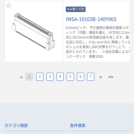
Web購入可能
IMSA-10103B-140Y903
0.5mmピッチ、平行接続の基板対基板コネク
ィング（可動）構造を備え、XY方向に0.5mm
向には0.5mmの有効嵌合長を有します。最大6.
伝送に対応し、V-by-one HSに準拠してい
のシェルを実装しEMC対策を行うことで、ノ
造がとられています。 ※自社定義による代
ンピーダンス 差動100Ω
1
2
3
4
5
6
7
>
>>
<
カテゴリ検索
条件検索