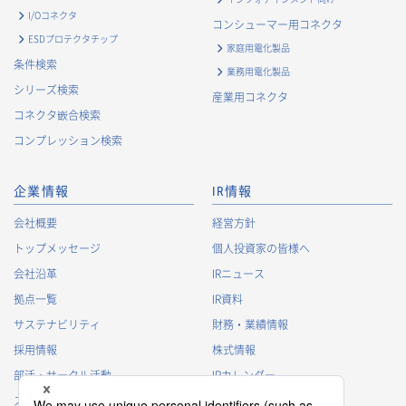
I/Oコネクタ
コンシューマー用コネクタ
ESDプロテクタチップ
家庭用電化製品
条件検索
業務用電化製品
シリーズ検索
産業用コネクタ
コネクタ嵌合検索
コンプレッション検索
企業情報
IR情報
会社概要
経営方針
トップメッセージ
個人投資家の皆様へ
会社沿革
IRニュース
拠点一覧
IR資料
サステナビリティ
財務・業績情報
採用情報
株式情報
部活・サークル活動
IRカレンダー
スポンサー活動
IRに関するよくあるご質問