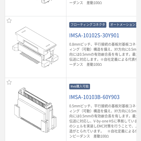
ーダンス 差動100Ω
フローティングコネクタ
オートメーションコ
IMSA-10102S-30Y901
0.8mmピッチ、平行接続の基板対基板コネク
ィング（可動）構造を備え、XY方向に0.5mm
向には0.5mmの有効嵌合長を有します。最大1.
伝送に対応します。※自社定義による代表参
ーダンス 差動100Ω
Web購入可能
IMSA-10103B-60Y903
0.5mmピッチ、平行接続の基板対基板コネク
ィング（可動）構造を備え、XY方向に0.5mm
向には0.5mmの有効嵌合長を有します。最大6.
伝送に対応し、V-by-one HSに準拠してい
のシェルを実装しEMC対策を行うことで、ノ
造がとられています。 ※自社定義による代
ンピーダンス 差動100Ω