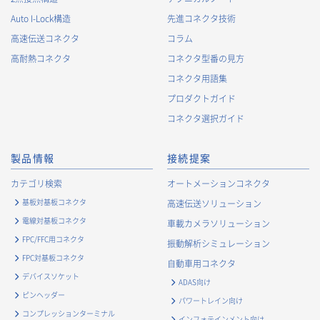
Auto I-Lock構造
先進コネクタ技術
高速伝送コネクタ
コラム
高耐熱コネクタ
コネクタ型番の見方
コネクタ用語集
プロダクトガイド
コネクタ選択ガイド
製品情報
接続提案
カテゴリ検索
オートメーションコネクタ
基板対基板コネクタ
高速伝送ソリューション
電線対基板コネクタ
車載カメラソリューション
FPC/FFC用コネクタ
振動解析シミュレーション
FPC対基板コネクタ
自動車用コネクタ
デバイスソケット
ADAS向け
ピンヘッダー
パワートレイン向け
コンプレッションターミナル
インフォテインメント向け