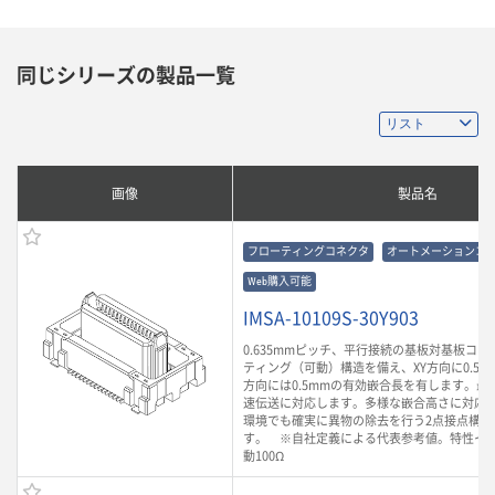
同じシリーズの製品一覧
画像
製品名
フローティングコネクタ
オートメーションコ
Web購入可能
IMSA-10109S-30Y903
0.635mmピッチ、平行接続の基板対基板コ
ティング（可動）構造を備え、XY方向に0.5m
方向には0.5mmの有効嵌合長を有します。最大3
速伝送に対応します。多様な嵌合高さに対応
環境でも確実に異物の除去を行う2点接点構造
す。 ※自社定義による代表参考値。特性イ
動100Ω