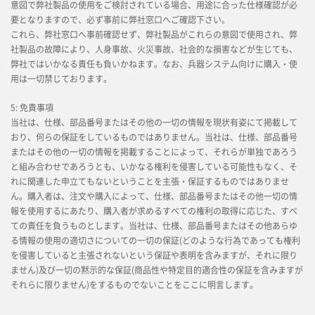
意図で弊社製品の使用をご検討されている場合、用途に合った仕様確認が必
要となりますので、必ず事前に弊社窓口へご確認下さい。
これら、弊社窓口へ事前確認せず、弊社製品がこれらの意図で使用され、弊
社製品の故障により、人身事故、火災事故、社会的な損害などが生じても、
弊社ではいかなる責任も負いかねます。なお、兵器システム向けに購入・使
用は一切禁じております。
5: 免責事項
当社は、仕様、部品番号またはその他の一切の情報を現状有姿にて掲載して
おり、何らの保証をしているものではありません。当社は、仕様、部品番号
またはその他の一切の情報を掲載することによって、それらが単独であろう
と組み合わせであろうとも、いかなる権利を侵害している可能性もなく、そ
れに関連した申立てもないということを主張・保証するものではありませ
ん。購入者は、注文や購入によって、仕様、部品番号またはその他一切の情
報を使用するにあたり、購入者が求めるすべての権利の取得に応じた、すべ
ての責任を負うものとします。当社は、仕様、部品番号またはその他あらゆ
る情報の使用の適切さについての一切の保証(どのような行為であっても権利
を侵害していると主張されないという保証や表明を含みますが、それに限り
ません)及び一切の黙示的な保証(商品性や特定目的適合性の保証を含みますが
それらに限りません)をするものでないことをここに明言します。