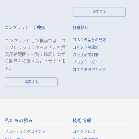
検索する
個人情報の取扱いについて
コンプレッション検索
各種資料
1.
個人情報の取得
コネクタ型番の見方
コンプレッション検索では、コ
当社は、当社サービスの提供にあたり、お客様等の氏名、住
ンプレッションターミナルを推
コネクタ用語集
所、電話番号、電子メールアドレス、勤務先情報（所属会社
奨圧縮範囲を一覧で確認しなが
名、所属部署名、役職、住所、電話（FAX）番号等）、性別、銀
取扱注意説明書
ら製品を検索することができま
行口座情報等の個人情報を取得します。当社は、適正に個人情
プロダクトガイド
報を取得し、偽りその他不正の手段により取得することはいた
す。
コネクタ選択ガイド
しません。
なお、当社は、Cookieおよびその他のトラッキング技術（例え
検索する
ばWebビーコン）を使用して、IPアドレス等の識別子を含む、
お客様等の当ウェブサイトにおけるアクセス履歴および利用状
況に関する情報（以下、Cookie情報といいます）を収集してお
ります。Cookie情報は、当社が保有する会員サービスのお客様
の個人情報と紐づけられる場合があります。個人情報と紐づけ
られる場合のCookie情報は、後掲及びCookieポリシーに従って
私たちの強み
技術情報
取り扱います。
https://www.irisoele.com/jp/cookie/
フローティングコネクタ
コネクタとは