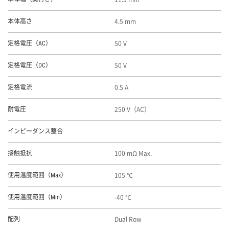
4.5 mm
本体高さ
50 V
定格電圧（AC）
50 V
定格電圧（DC）
0.5 A
定格電流
250 V（AC）
耐電圧
インピーダンス整合
100 mΩ Max.
接触抵抗
105 ℃
使用温度範囲（Max）
-40 ℃
使用温度範囲（Min）
Dual Row
配列