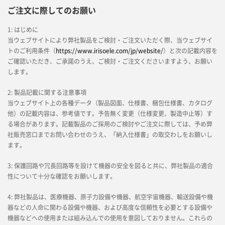
ご注文に際してのお願い
1: はじめに
当ウェブサイトにより弊社製品をご検討・ご注文いただく際、当ウェブサイ
トのご利用条件（
https://www.irisoele.com/jp/website/
）と次の記載内容を
ご確認いただき、ご承諾のうえ、ご検討・ご注文くださいますよう、お願い
します。
2: 製品記載に関する注意事項
当ウェブサイト上の各種データ（製品図面、仕様書、梱包仕様書、カタログ
他）の記載内容は、参考値です。予告無く変更（仕様変更、製造中止等）す
る場合があります。記載製品のご採用のご検討やご注文に際しては、予め弊
社販売窓口までお問い合わせのうえ、「納入仕様書」の取交わしをお願いし
ます。
3: 保護回路や冗長回路等を設けて機器の安全を図ると共に、弊社製品の適合
性について十分な確認をお願いします。
4: 弊社製品は、医療機器、原子力設備や機器、航空宇宙機器、輸送設備や機
器などの人命に関わる設備や機器、および高度な信頼性を必要とする設備や
機器などへの使用または組み込んでの使用を意図しておりません。これらの