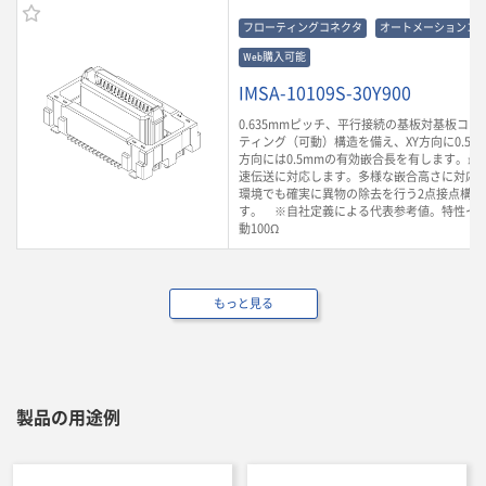
フローティングコネクタ
オートメーションコ
Web購入可能
IMSA-10109S-30Y900
0.635mmピッチ、平行接続の基板対基板コ
ティング（可動）構造を備え、XY方向に0.5m
方向には0.5mmの有効嵌合長を有します。最大3
速伝送に対応します。多様な嵌合高さに対応
環境でも確実に異物の除去を行う2点接点構造
す。 ※自社定義による代表参考値。特性イ
動100Ω
もっと見る
製品の用途例