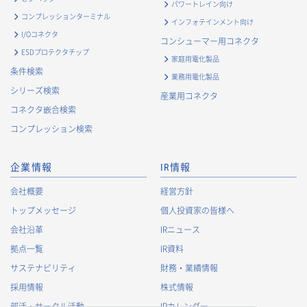
パワートレイン向け
・
お問い合わせ対応、商談、打合せ等業務上必要な対応およ
コンプレッションターミナル
インフォテインメント向け
び連絡のため
I/Oコネクタ
コンシューマー用コネクタ
・
契約の履行または事業上必要な取引先情報の管理のため
ESDプロテクタチップ
家庭用電化製品
・
当社事業および取引に関するアンケート調査等への協力依
条件検索
業務用電化製品
頼のご連絡のため
シリーズ検索
産業用コネクタ
・
官公庁・各種業界団体等への報告・届出のため
コネクタ嵌合検索
株主に関する個人情報
コンプレッション検索
・
法令に基づく株主管理のため
・
株主への諸連絡・資料送達のため
企業情報
IR情報
採用応募者に関する個人情報
会社概要
経営方針
・
採用応募者への採用情報の発信のため
トップメッセージ
個人投資家の皆様へ
・
採用選考のため
会社沿革
IRニュース
・
当社における採用業務管理のため
拠点一覧
IR資料
・
その他、法令の定め、または法的権限のある当局の法令に
サステナビリティ
財務・業績情報
基づく命令・指導等に従った対応
採用情報
株式情報
退職者から取得した個人情報
部活・サークル活動
IRカレンダー