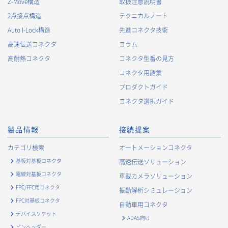
Z-Move構造
取扱注意説明書
2.
個人情報の利用目的
2点接点構造
テクニカルノート
当社が取得する個人情報の利用目的は、次の通りです。当社
Auto I-Lock構造
先進コネクタ技術
は、次の利用目的を、関連性を有すると合理的に認められる範
囲で変更することがあり、変更した場合には、変更された利用
高速伝送コネクタ
コラム
目的について、ご本人に通知又は公表します。
高耐熱コネクタ
コネクタ型番の見方
お客様に関する情報
コネクタ用語集
・
お客様に対する当社製品のご案内のため
プロダクトガイド
・
お客様に対するキャンペーン、イベント開催案内等の情報
コネクタ選択ガイド
提供のため
・
市場調査・データ分析及び商品・サービスの企画・開発
製品情報
接続提案
等、お客様へのサービス向上のため
・
お客様の情報管理のため
カテゴリ検索
オートメーションコネクタ
・
お客様との取引の進捗状況を管理するため
基板対基板コネクタ
高速伝送ソリューション
・
お客様に対してアンケートを実施するため
電線対基板コネクタ
車載カメラソリューション
・
お客様からのお問合せに対して対応するため
FPC/FFC用コネクタ
振動解析シミュレーション
・
マーケティング調査及び分析のため
FPC対基板コネクタ
自動車用コネクタ
お取引先および業務上関係する他社・団体・官公庁の方に関す
デバイスソケット
ADAS向け
る個人情報
ピンヘッダー