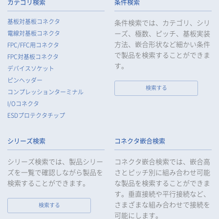
られるよう、必要かつ適切な監督を行います。
カテゴリ検索
条件検索
5.
当社がお客様等の個人データの取扱いを委託する場合は、お客
基板対基板コネクタ
条件検索では、カテゴリ、シリ
様等の個人データの安全管理が図られるよう必要かつ適切な監
ーズ、極数、ピッチ、基板実装
電線対基板コネクタ
督を行います。
方法、嵌合形状など細かい条件
FPC/FFC用コネクタ
6.
当社は、法令で例外として定められている場合を除き、お客様
で製品を検索することができま
FPC対基板コネクタ
等の個人データをあらかじめ、ご本人の同意を得ることなく第
す。
デバイスソケット
三者に提供することはいたしません。
ピンヘッダー
7.
当社は、法令で不要とされている場合を除き、第三者に個人デ
検索する
コンプレッションターミナル
ータを提供したとき、又は受けたときは、法令で定められた確
I/Oコネクタ
認・記録義務を適正に履行いたします。
ESDプロテクタチップ
8.
当社は、匿名加工情報を作成する場合は、法令で定められた基
準を遵守し、適切な安全管理措置を実施します。
シリーズ検索
コネクタ嵌合検索
9.
当社は、個人情報の漏えい等の事故が発生した場合は、お客様
等の保護を最優先する考えのもと、被害を最小限にとどめるた
シリーズ検索では、製品シリー
コネクタ嵌合検索では、嵌合高
めに合理的な範囲で速やかに対応し、再発防止に向けた取り組
ズを一覧で確認しながら製品を
さとピッチ別に組み合わせ可能
みを行います。
検索することができます。
な製品を検索することができま
す。垂直接続や平行接続など、
10.
当社は、個人情報報保護のための管理体制および取り組みを継
続的に見直し、定期的に評価を実施し、その改善に努めてまい
さまざまな組み合わせで接続を
検索する
ります。
可能にします。