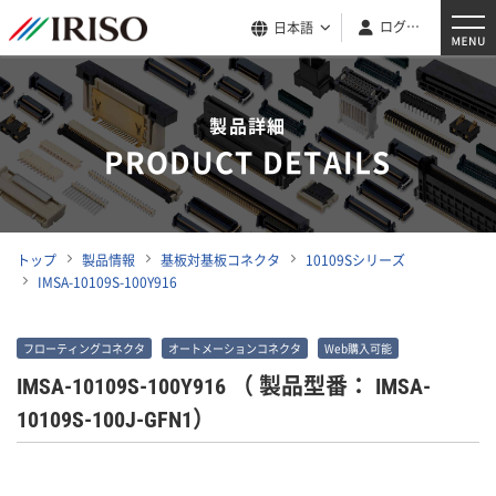
ログイン
日本語
製品詳細
PRODUCT DETAILS
トップ
製品情報
基板対基板コネクタ
10109Sシリーズ
IMSA-10109S-100Y916
フローティングコネクタ
オートメーションコネクタ
Web購入可能
IMSA-10109S-100Y916
（ 製品型番： IMSA-
10109S-100J-GFN1）