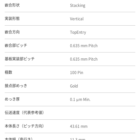
Stacking
嵌合形状
Vertical
実装形態
TopEntry
嵌合方向
0.635 mm Pitch
嵌合部ピッチ
0.635 mm Pitch
基板実装部ピッチ
100 Pin
極数
Gold
接点部めっき
0.1 μm Min.
めっき厚
伝送速度（代表参考値）
43.61 mm
本体長さ（ピッチ方向）
11.3 mm
本体幅（奥行き）