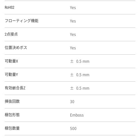
Yes
RoHS2
Yes
フローティング機能
Yes
2点接点
Yes
位置決めボス
0.5 mm
可動量X
0.5 mm
可動量Y
0.5 mm
有効嵌合長Z
30
挿抜回数
Emboss
梱包形態
500
梱包数量