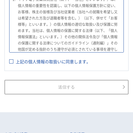
個人情報の重要性を認識し、以下の個人情報保護方針に従い、
お客様、株主の皆様及び当社従業者（当社への就職を希望し又
は希望された方及び退職者等を含む。）（以下、併せて「お客
様等」といいます。）の個人情報の適切な取扱い及び保護に努
めます。当社は、個人情報の保護に関する法律（以下、「個人
情報保護法」といいます。）その他の関係法令及び「個人情報
の保護に関する法律についてのガイドライン（通則編）」その
他国が定める指針のうち遵守が必須とされている事項を遵守し
て、個人情報の適切な取扱いを行います。
上記の個人情報の取扱いに同意します。
2.
当社は、お客様等の個人情報を適正に取得し、法令で不要とさ
れている場合を除き、お客様等の個人情報の利用目的を通知又
は公表し、利用目的の範囲内において使用いたします。
3.
当社は、お客様等の個人データについて、不正アクセス、漏え
送信する
い、滅失又は毀損等の防止に努め、個人データの管理のために
必要な組織的、人的、物理的及び技術的安全管理措置を講じま
す。
4.
当社は、従業者が個人データの重要性を理解し、個人データを
適切に取り扱うよう教育し、従業者にお客様等の個人データを
取り扱わせる場合には、お客様等の個人データの安全管理が図