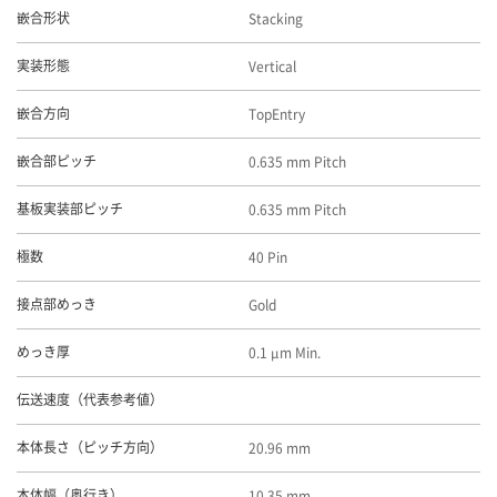
Stacking
嵌合形状
Vertical
実装形態
TopEntry
嵌合方向
0.635 mm Pitch
嵌合部ピッチ
0.635 mm Pitch
基板実装部ピッチ
40 Pin
極数
Gold
接点部めっき
0.1 μm Min.
めっき厚
伝送速度（代表参考値）
20.96 mm
本体長さ（ピッチ方向）
10.35 mm
本体幅（奥行き）