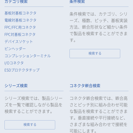
られるよう、必要かつ適切な監督を行います。
カテゴリ検索
条件検索
5.
当社がお客様等の個人データの取扱いを委託する場合は、お客
基板対基板コネクタ
条件検索では、カテゴリ、シリ
様等の個人データの安全管理が図られるよう必要かつ適切な監
ーズ、極数、ピッチ、基板実装
電線対基板コネクタ
督を行います。
方法、嵌合形状など細かい条件
FPC/FFC用コネクタ
6.
当社は、法令で例外として定められている場合を除き、お客様
で製品を検索することができま
FPC対基板コネクタ
等の個人データをあらかじめ、ご本人の同意を得ることなく第
す。
デバイスソケット
三者に提供することはいたしません。
ピンヘッダー
7.
当社は、法令で不要とされている場合を除き、第三者に個人デ
検索する
コンプレッションターミナル
ータを提供したとき、又は受けたときは、法令で定められた確
I/Oコネクタ
認・記録義務を適正に履行いたします。
ESDプロテクタチップ
8.
当社は、匿名加工情報を作成する場合は、法令で定められた基
準を遵守し、適切な安全管理措置を実施します。
シリーズ検索
コネクタ嵌合検索
9.
当社は、個人情報の漏えい等の事故が発生した場合は、お客様
等の保護を最優先する考えのもと、被害を最小限にとどめるた
シリーズ検索では、製品シリー
コネクタ嵌合検索では、嵌合高
めに合理的な範囲で速やかに対応し、再発防止に向けた取り組
ズを一覧で確認しながら製品を
さとピッチ別に組み合わせ可能
みを行います。
検索することができます。
な製品を検索することができま
す。垂直接続や平行接続など、
10.
当社は、個人情報報保護のための管理体制および取り組みを継
続的に見直し、定期的に評価を実施し、その改善に努めてまい
さまざまな組み合わせで接続を
検索する
ります。
可能にします。