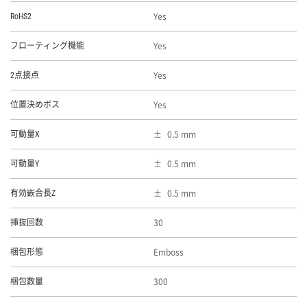
Yes
RoHS2
Yes
フローティング機能
Yes
2点接点
Yes
位置決めボス
0.5 mm
可動量X
0.5 mm
可動量Y
0.5 mm
有効嵌合長Z
30
挿抜回数
Emboss
梱包形態
300
梱包数量