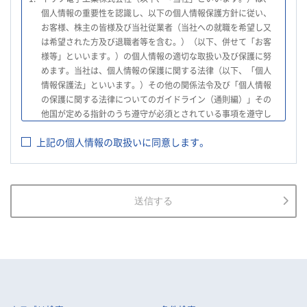
個人情報の重要性を認識し、以下の個人情報保護方針に従い、
お客様、株主の皆様及び当社従業者（当社への就職を希望し又
は希望された方及び退職者等を含む。）（以下、併せて「お客
様等」といいます。）の個人情報の適切な取扱い及び保護に努
めます。当社は、個人情報の保護に関する法律（以下、「個人
情報保護法」といいます。）その他の関係法令及び「個人情報
の保護に関する法律についてのガイドライン（通則編）」その
他国が定める指針のうち遵守が必須とされている事項を遵守し
て、個人情報の適切な取扱いを行います。
上記の個人情報の取扱いに同意します。
2.
当社は、お客様等の個人情報を適正に取得し、法令で不要とさ
れている場合を除き、お客様等の個人情報の利用目的を通知又
は公表し、利用目的の範囲内において使用いたします。
3.
当社は、お客様等の個人データについて、不正アクセス、漏え
送信する
い、滅失又は毀損等の防止に努め、個人データの管理のために
必要な組織的、人的、物理的及び技術的安全管理措置を講じま
す。
4.
当社は、従業者が個人データの重要性を理解し、個人データを
適切に取り扱うよう教育し、従業者にお客様等の個人データを
取り扱わせる場合には、お客様等の個人データの安全管理が図