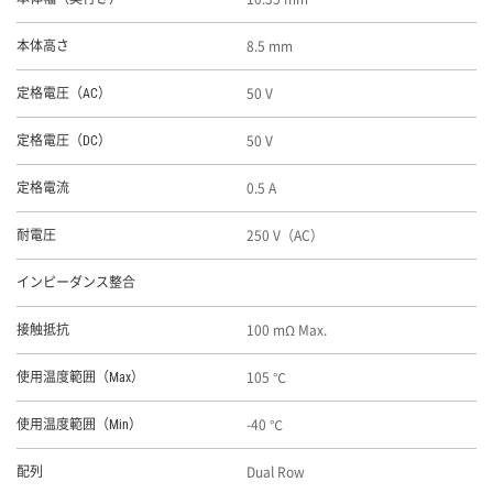
8.5 mm
本体高さ
50 V
定格電圧（AC）
50 V
定格電圧（DC）
0.5 A
定格電流
250 V（AC）
耐電圧
インピーダンス整合
100 mΩ Max.
接触抵抗
105 ℃
使用温度範囲（Max）
-40 ℃
使用温度範囲（Min）
Dual Row
配列