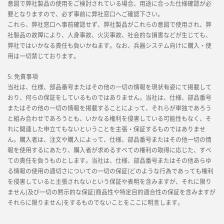
意図で弊社製品の使用をご検討されている場合、用途に合った仕様確認が必
要となりますので、必ず事前に弊社窓口へご確認下さい。
これら、弊社窓口へ事前確認せず、弊社製品がこれらの意図で使用され、弊
社製品の故障により、人身事故、火災事故、社会的な損害などが生じても、
弊社ではいかなる責任も負いかねます。なお、兵器システム向けに購入・使
用は一切禁じております。
5: 免責事項
当社は、仕様、部品番号またはその他の一切の情報を現状有姿にて掲載して
おり、何らの保証をしているものではありません。当社は、仕様、部品番号
またはその他の一切の情報を掲載することによって、それらが単独であろう
と組み合わせであろうとも、いかなる権利を侵害している可能性もなく、そ
れに関連した申立てもないということを主張・保証するものではありませ
ん。購入者は、注文や購入によって、仕様、部品番号またはその他一切の情
報を使用するにあたり、購入者が求めるすべての権利の取得に応じた、すべ
ての責任を負うものとします。当社は、仕様、部品番号またはその他あらゆ
る情報の使用の適切さについての一切の保証(どのような行為であっても権利
を侵害していると主張されないという保証や表明を含みますが、それに限り
ません)及び一切の黙示的な保証(商品性や特定目的適合性の保証を含みますが
それらに限りません)をするものでないことをここに明言します。