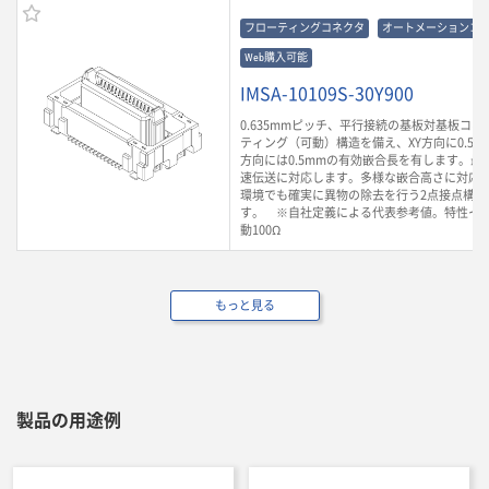
フローティングコネクタ
オートメーションコ
Web購入可能
IMSA-10109S-30Y900
0.635mmピッチ、平行接続の基板対基板コ
ティング（可動）構造を備え、XY方向に0.5m
方向には0.5mmの有効嵌合長を有します。最大3
速伝送に対応します。多様な嵌合高さに対応
環境でも確実に異物の除去を行う2点接点構造
す。 ※自社定義による代表参考値。特性イ
動100Ω
もっと見る
製品の用途例