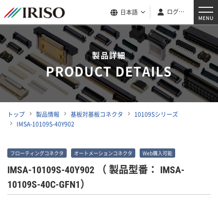
ログイン
日本語
製品詳細
PRODUCT DETAILS
トップ
製品情報
基板対基板コネクタ
10109Sシリーズ
IMSA-10109S-40Y902
フローティングコネクタ
オートメーションコネクタ
Web購入可能
IMSA-10109S-40Y902
（ 製品型番： IMSA-
10109S-40C-GFN1）