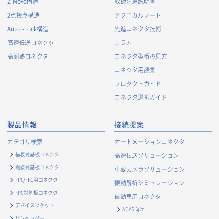
Z-Move構造
取扱注意説明書
2.
個人情報の利用目的
2点接点構造
テクニカルノート
当社が取得する個人情報の利用目的は、次の通りです。当社
Auto I-Lock構造
先進コネクタ技術
は、次の利用目的を、関連性を有すると合理的に認められる範
囲で変更することがあり、変更した場合には、変更された利用
高速伝送コネクタ
コラム
目的について、ご本人に通知又は公表します。
高耐熱コネクタ
コネクタ型番の見方
お客様に関する情報
コネクタ用語集
・
お客様に対する当社製品のご案内のため
プロダクトガイド
・
お客様に対するキャンペーン、イベント開催案内等の情報
コネクタ選択ガイド
提供のため
・
市場調査・データ分析及び商品・サービスの企画・開発
製品情報
接続提案
等、お客様へのサービス向上のため
・
お客様の情報管理のため
カテゴリ検索
オートメーションコネクタ
・
お客様との取引の進捗状況を管理するため
基板対基板コネクタ
高速伝送ソリューション
・
お客様に対してアンケートを実施するため
電線対基板コネクタ
車載カメラソリューション
・
お客様からのお問合せに対して対応するため
FPC/FFC用コネクタ
振動解析シミュレーション
・
マーケティング調査及び分析のため
FPC対基板コネクタ
自動車用コネクタ
お取引先および業務上関係する他社・団体・官公庁の方に関す
デバイスソケット
ADAS向け
る個人情報
ピンヘッダー