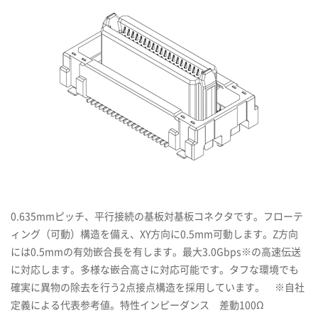
0.635mmピッチ、平行接続の基板対基板コネクタです。フローテ
ィング（可動）構造を備え、XY方向に0.5mm可動します。Z方向
には0.5mmの有効嵌合長を有します。最大3.0Gbps※の高速伝送
に対応します。多様な嵌合高さに対応可能です。タフな環境でも
確実に異物の除去を行う2点接点構造を採用しています。 ※自社
定義による代表参考値。特性インピーダンス 差動100Ω