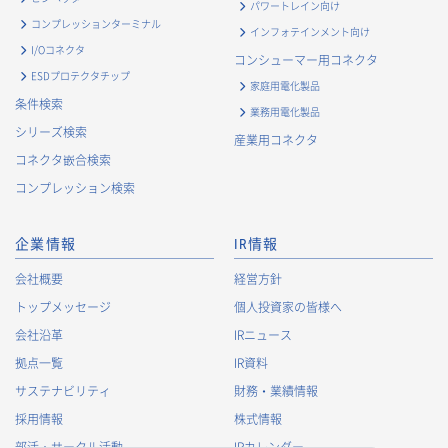
パワートレイン向け
・
お問い合わせ対応、商談、打合せ等業務上必要な対応およ
コンプレッションターミナル
インフォテインメント向け
び連絡のため
I/Oコネクタ
コンシューマー用コネクタ
・
契約の履行または事業上必要な取引先情報の管理のため
ESDプロテクタチップ
家庭用電化製品
・
当社事業および取引に関するアンケート調査等への協力依
条件検索
業務用電化製品
頼のご連絡のため
シリーズ検索
産業用コネクタ
・
官公庁・各種業界団体等への報告・届出のため
コネクタ嵌合検索
株主に関する個人情報
コンプレッション検索
・
法令に基づく株主管理のため
・
株主への諸連絡・資料送達のため
企業情報
IR情報
採用応募者に関する個人情報
会社概要
経営方針
・
採用応募者への採用情報の発信のため
トップメッセージ
個人投資家の皆様へ
・
採用選考のため
会社沿革
IRニュース
・
当社における採用業務管理のため
拠点一覧
IR資料
・
その他、法令の定め、または法的権限のある当局の法令に
サステナビリティ
財務・業績情報
基づく命令・指導等に従った対応
採用情報
株式情報
退職者から取得した個人情報
部活・サークル活動
IRカレンダー