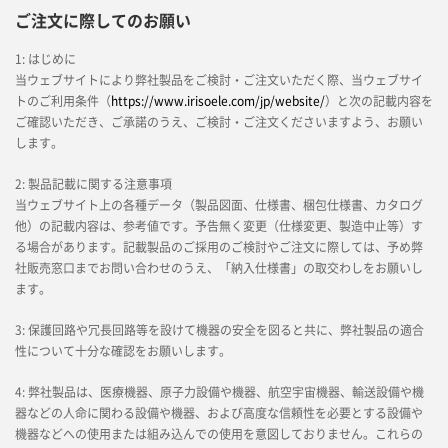
ご注文に際してのお願い
1: はじめに
当ウェブサイトにより弊社製品をご検討・ご注文いただく際、当ウェブサイ
トのご利用条件（
https://www.irisoele.com/jp/website/
）と次の記載内容を
ご確認いただき、ご承諾のうえ、ご検討・ご注文くださいますよう、お願い
します。
2: 製品記載に関する注意事項
当ウェブサイト上の各種データ（製品図面、仕様書、梱包仕様書、カタログ
他）の記載内容は、参考値です。予告無く変更（仕様変更、製造中止等）す
る場合があります。記載製品のご採用のご検討やご注文に際しては、予め弊
社販売窓口までお問い合わせのうえ、「納入仕様書」の取交わしをお願いし
ます。
3: 保護回路や冗長回路等を設けて機器の安全を図ると共に、弊社製品の適合
性について十分な確認をお願いします。
4: 弊社製品は、医療機器、原子力設備や機器、航空宇宙機器、輸送設備や機
器などの人命に関わる設備や機器、および高度な信頼性を必要とする設備や
機器などへの使用または組み込んでの使用を意図しておりません。これらの