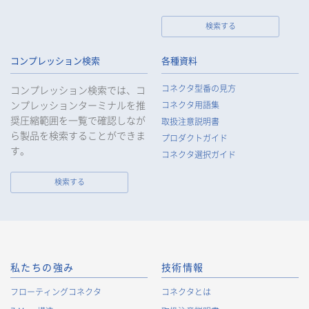
検索する
個人情報の取扱いについて
コンプレッション検索
各種資料
1.
個人情報の取得
コネクタ型番の見方
コンプレッション検索では、コ
当社は、当社サービスの提供にあたり、お客様等の氏名、住
ンプレッションターミナルを推
コネクタ用語集
所、電話番号、電子メールアドレス、勤務先情報（所属会社
奨圧縮範囲を一覧で確認しなが
名、所属部署名、役職、住所、電話（FAX）番号等）、性別、銀
取扱注意説明書
ら製品を検索することができま
行口座情報等の個人情報を取得します。当社は、適正に個人情
プロダクトガイド
報を取得し、偽りその他不正の手段により取得することはいた
す。
コネクタ選択ガイド
しません。
なお、当社は、Cookieおよびその他のトラッキング技術（例え
検索する
ばWebビーコン）を使用して、IPアドレス等の識別子を含む、
お客様等の当ウェブサイトにおけるアクセス履歴および利用状
況に関する情報（以下、Cookie情報といいます）を収集してお
ります。Cookie情報は、当社が保有する会員サービスのお客様
の個人情報と紐づけられる場合があります。個人情報と紐づけ
られる場合のCookie情報は、後掲及びCookieポリシーに従って
私たちの強み
技術情報
取り扱います。
https://www.irisoele.com/jp/cookie/
フローティングコネクタ
コネクタとは