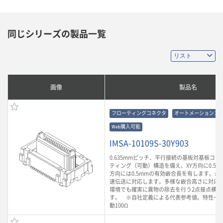
同じシリーズの製品一覧
画像
製品名
フローティングコネクタ
オートメーションコ
Web購入可能
IMSA-10109S-30Y903
0.635mmピッチ、平行接続の基板対基板コ
ティング（可動）構造を備え、XY方向に0.5m
方向には0.5mmの有効嵌合長を有します。最大3
速伝送に対応します。多様な嵌合高さに対応
環境でも確実に異物の除去を行う2点接点構造
す。 ※自社定義による代表参考値。特性イ
動100Ω