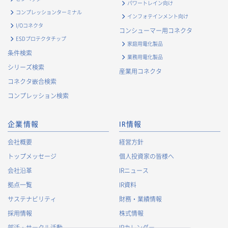
パワートレイン向け
・
お問い合わせ対応、商談、打合せ等業務上必要な対応およ
コンプレッションターミナル
インフォテインメント向け
び連絡のため
I/Oコネクタ
コンシューマー用コネクタ
・
契約の履行または事業上必要な取引先情報の管理のため
ESDプロテクタチップ
家庭用電化製品
・
当社事業および取引に関するアンケート調査等への協力依
条件検索
業務用電化製品
頼のご連絡のため
シリーズ検索
産業用コネクタ
・
官公庁・各種業界団体等への報告・届出のため
コネクタ嵌合検索
株主に関する個人情報
コンプレッション検索
・
法令に基づく株主管理のため
・
株主への諸連絡・資料送達のため
企業情報
IR情報
採用応募者に関する個人情報
会社概要
経営方針
・
採用応募者への採用情報の発信のため
トップメッセージ
個人投資家の皆様へ
・
採用選考のため
会社沿革
IRニュース
・
当社における採用業務管理のため
拠点一覧
IR資料
・
その他、法令の定め、または法的権限のある当局の法令に
サステナビリティ
財務・業績情報
基づく命令・指導等に従った対応
採用情報
株式情報
退職者から取得した個人情報
部活・サークル活動
IRカレンダー