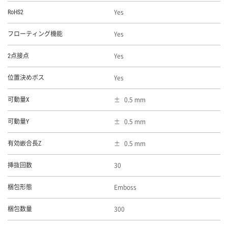
Yes
RoHS2
Yes
フローティング機能
Yes
2点接点
Yes
位置決めボス
0.5 mm
可動量X
0.5 mm
可動量Y
0.5 mm
有効嵌合長Z
30
挿抜回数
Emboss
梱包形態
300
梱包数量