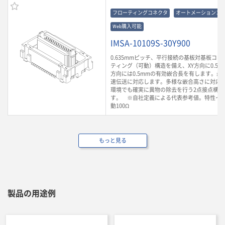
フローティングコネクタ
オートメーションコ
Web購入可能
IMSA-10109S-30Y900
0.635mmピッチ、平行接続の基板対基板コ
ティング（可動）構造を備え、XY方向に0.5m
方向には0.5mmの有効嵌合長を有します。最大3
速伝送に対応します。多様な嵌合高さに対応
環境でも確実に異物の除去を行う2点接点構造
す。 ※自社定義による代表参考値。特性イ
動100Ω
もっと見る
製品の用途例