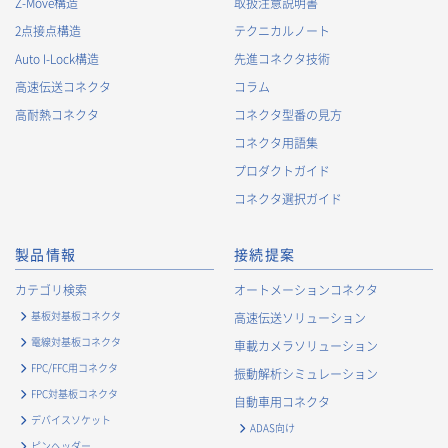
Z-Move構造
取扱注意説明書
2.
個人情報の利用目的
2点接点構造
テクニカルノート
当社が取得する個人情報の利用目的は、次の通りです。当社
Auto I-Lock構造
先進コネクタ技術
は、次の利用目的を、関連性を有すると合理的に認められる範
囲で変更することがあり、変更した場合には、変更された利用
高速伝送コネクタ
コラム
目的について、ご本人に通知又は公表します。
高耐熱コネクタ
コネクタ型番の見方
お客様に関する情報
コネクタ用語集
・
お客様に対する当社製品のご案内のため
プロダクトガイド
・
お客様に対するキャンペーン、イベント開催案内等の情報
コネクタ選択ガイド
提供のため
・
市場調査・データ分析及び商品・サービスの企画・開発
製品情報
接続提案
等、お客様へのサービス向上のため
・
お客様の情報管理のため
カテゴリ検索
オートメーションコネクタ
・
お客様との取引の進捗状況を管理するため
基板対基板コネクタ
高速伝送ソリューション
・
お客様に対してアンケートを実施するため
電線対基板コネクタ
車載カメラソリューション
・
お客様からのお問合せに対して対応するため
FPC/FFC用コネクタ
振動解析シミュレーション
・
マーケティング調査及び分析のため
FPC対基板コネクタ
自動車用コネクタ
お取引先および業務上関係する他社・団体・官公庁の方に関す
デバイスソケット
ADAS向け
る個人情報
ピンヘッダー