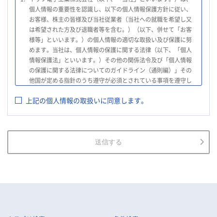
個人情報の重要性を認識し、以下の個人情報保護方針に従い、
お客様、株主の皆様及び当社従業者（当社への就職を希望し又
は希望された方及び退職者等を含む。）（以下、併せて「お客
様等」といいます。）の個人情報の適切な取扱い及び保護に努
めます。当社は、個人情報の保護に関する法律（以下、「個人
情報保護法」といいます。）その他の関係法令及び「個人情報
の保護に関する法律についてのガイドライン（通則編）」その
他国が定める指針のうち遵守が必須とされている事項を遵守し
て、個人情報の適切な取扱いを行います。
上記の個人情報の取扱いに同意します。
2.
当社は、お客様等の個人情報を適正に取得し、法令で不要とさ
れている場合を除き、お客様等の個人情報の利用目的を通知又
は公表し、利用目的の範囲内において使用いたします。
3.
当社は、お客様等の個人データについて、不正アクセス、漏え
送信する
い、滅失又は毀損等の防止に努め、個人データの管理のために
必要な組織的、人的、物理的及び技術的安全管理措置を講じま
す。
4.
当社は、従業者が個人データの重要性を理解し、個人データを
適切に取り扱うよう教育し、従業者にお客様等の個人データを
取り扱わせる場合には、お客様等の個人データの安全管理が図