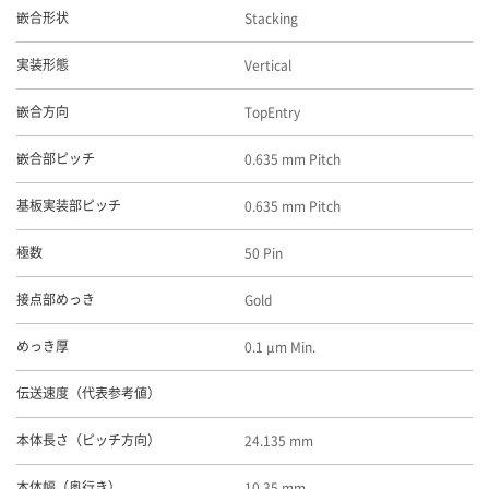
Stacking
嵌合形状
Vertical
実装形態
TopEntry
嵌合方向
0.635 mm Pitch
嵌合部ピッチ
0.635 mm Pitch
基板実装部ピッチ
50 Pin
極数
Gold
接点部めっき
0.1 μm Min.
めっき厚
伝送速度（代表参考値）
24.135 mm
本体長さ（ピッチ方向）
10.35 mm
本体幅（奥行き）