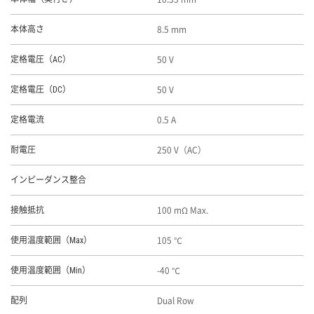
8.5 mm
本体高さ
50 V
定格電圧（AC）
50 V
定格電圧（DC）
0.5 A
定格電流
250 V（AC）
耐電圧
インピーダンス整合
100 mΩ Max.
接触抵抗
105 ℃
使用温度範囲（Max）
-40 ℃
使用温度範囲（Min）
Dual Row
配列