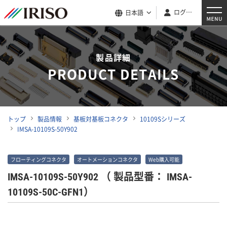
ログイン
日本語
製品詳細
PRODUCT DETAILS
トップ
製品情報
基板対基板コネクタ
10109Sシリーズ
IMSA-10109S-50Y902
フローティングコネクタ
オートメーションコネクタ
Web購入可能
IMSA-10109S-50Y902
（ 製品型番： IMSA-
10109S-50C-GFN1）