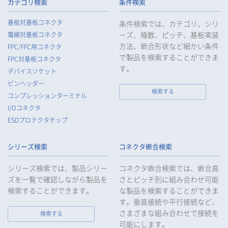
られるよう、必要かつ適切な監督を行います。
カテゴリ検索
条件検索
5.
当社がお客様等の個人データの取扱いを委託する場合は、お客
基板対基板コネクタ
条件検索では、カテゴリ、シリ
様等の個人データの安全管理が図られるよう必要かつ適切な監
ーズ、極数、ピッチ、基板実装
電線対基板コネクタ
督を行います。
方法、嵌合形状など細かい条件
FPC/FFC用コネクタ
6.
当社は、法令で例外として定められている場合を除き、お客様
で製品を検索することができま
FPC対基板コネクタ
等の個人データをあらかじめ、ご本人の同意を得ることなく第
す。
デバイスソケット
三者に提供することはいたしません。
ピンヘッダー
7.
当社は、法令で不要とされている場合を除き、第三者に個人デ
検索する
コンプレッションターミナル
ータを提供したとき、又は受けたときは、法令で定められた確
I/Oコネクタ
認・記録義務を適正に履行いたします。
ESDプロテクタチップ
8.
当社は、匿名加工情報を作成する場合は、法令で定められた基
準を遵守し、適切な安全管理措置を実施します。
シリーズ検索
コネクタ嵌合検索
9.
当社は、個人情報の漏えい等の事故が発生した場合は、お客様
等の保護を最優先する考えのもと、被害を最小限にとどめるた
シリーズ検索では、製品シリー
コネクタ嵌合検索では、嵌合高
めに合理的な範囲で速やかに対応し、再発防止に向けた取り組
ズを一覧で確認しながら製品を
さとピッチ別に組み合わせ可能
みを行います。
検索することができます。
な製品を検索することができま
す。垂直接続や平行接続など、
10.
当社は、個人情報報保護のための管理体制および取り組みを継
続的に見直し、定期的に評価を実施し、その改善に努めてまい
さまざまな組み合わせで接続を
検索する
ります。
可能にします。