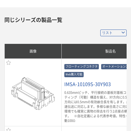
同じシリーズの製品一覧
画像
製品名
フローティングコネクタ
オートメーションコ
Web購入可能
IMSA-10109S-30Y903
0.635mmピッチ、平行接続の基板対基板コ
ティング（可動）構造を備え、XY方向に0.5m
方向には0.5mmの有効嵌合長を有します。最大3
速伝送に対応します。多様な嵌合高さに対応
環境でも確実に異物の除去を行う2点接点構造
す。 ※自社定義による代表参考値。特性イ
動100Ω