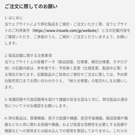
ご注文に際してのお願い
1: はじめに
当ウェブサイトにより弊社製品をご検討・ご注文いただく際、当ウェブサイ
トのご利用条件（
https://www.irisoele.com/jp/website/
）と次の記載内容を
ご確認いただき、ご承諾のうえ、ご検討・ご注文くださいますよう、お願い
します。
2: 製品記載に関する注意事項
当ウェブサイト上の各種データ（製品図面、仕様書、梱包仕様書、カタログ
他）の記載内容は、参考値です。予告無く変更（仕様変更、製造中止等）す
る場合があります。記載製品のご採用のご検討やご注文に際しては、予め弊
社販売窓口までお問い合わせのうえ、「納入仕様書」の取交わしをお願いし
ます。
3: 保護回路や冗長回路等を設けて機器の安全を図ると共に、弊社製品の適合
性について十分な確認をお願いします。
4: 弊社製品は、医療機器、原子力設備や機器、航空宇宙機器、輸送設備や機
器などの人命に関わる設備や機器、および高度な信頼性を必要とする設備や
機器などへの使用または組み込んでの使用を意図しておりません。これらの