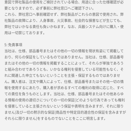
意図で弊社製品の使用をご検討されている場合、用途に合った仕様確認が必
要となりますので、必ず事前に弊社窓口へご確認下さい。
これら、弊社窓口へ事前確認せず、弊社製品がこれらの意図で使用され、弊
社製品の故障により、人身事故、火災事故、社会的な損害などが生じても、
弊社ではいかなる責任も負いかねます。なお、兵器システム向けに購入・使
用は一切禁じております。
5: 免責事項
当社は、仕様、部品番号またはその他の一切の情報を現状有姿にて掲載して
おり、何らの保証をしているものではありません。当社は、仕様、部品番号
またはその他の一切の情報を掲載することによって、それらが単独であろう
と組み合わせであろうとも、いかなる権利を侵害している可能性もなく、そ
れに関連した申立てもないということを主張・保証するものではありませ
ん。購入者は、注文や購入によって、仕様、部品番号またはその他一切の情
報を使用するにあたり、購入者が求めるすべての権利の取得に応じた、すべ
ての責任を負うものとします。当社は、仕様、部品番号またはその他あらゆ
る情報の使用の適切さについての一切の保証(どのような行為であっても権利
を侵害していると主張されないという保証や表明を含みますが、それに限り
ません)及び一切の黙示的な保証(商品性や特定目的適合性の保証を含みますが
それらに限りません)をするものでないことをここに明言します。