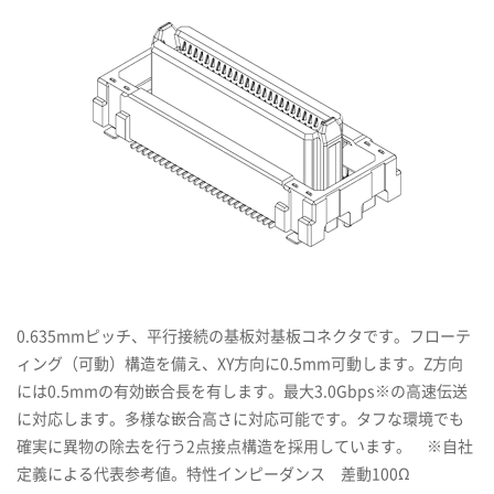
0.635mmピッチ、平行接続の基板対基板コネクタです。フローテ
ィング（可動）構造を備え、XY方向に0.5mm可動します。Z方向
には0.5mmの有効嵌合長を有します。最大3.0Gbps※の高速伝送
に対応します。多様な嵌合高さに対応可能です。タフな環境でも
確実に異物の除去を行う2点接点構造を採用しています。 ※自社
定義による代表参考値。特性インピーダンス 差動100Ω