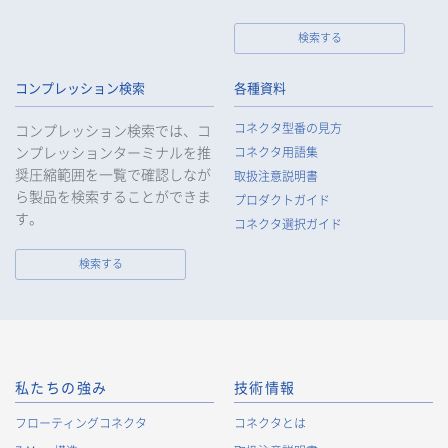
検索する
個人情報の取扱いについて
コンプレッション検索
各種資料
1.
個人情報の取得
コネクタ型番の見方
コンプレッション検索では、コ
当社は、当社サービスの提供にあたり、お客様等の氏名、住
ンプレッションターミナルを推
コネクタ用語集
所、電話番号、電子メールアドレス、勤務先情報（所属会社
奨圧縮範囲を一覧で確認しなが
名、所属部署名、役職、住所、電話（FAX）番号等）、性別、銀
取扱注意説明書
ら製品を検索することができま
行口座情報等の個人情報を取得します。当社は、適正に個人情
プロダクトガイド
報を取得し、偽りその他不正の手段により取得することはいた
す。
コネクタ選択ガイド
しません。
なお、当社は、Cookieおよびその他のトラッキング技術（例え
検索する
ばWebビーコン）を使用して、IPアドレス等の識別子を含む、
お客様等の当ウェブサイトにおけるアクセス履歴および利用状
況に関する情報（以下、Cookie情報といいます）を収集してお
ります。Cookie情報は、当社が保有する会員サービスのお客様
の個人情報と紐づけられる場合があります。個人情報と紐づけ
られる場合のCookie情報は、後掲及びCookieポリシーに従って
私たちの強み
技術情報
取り扱います。
https://www.irisoele.com/jp/cookie/
フローティングコネクタ
コネクタとは