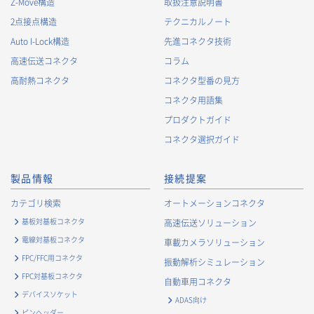
Z-Move構造
取扱注意説明書
2.
個人情報の利用目的
2点接点構造
テクニカルノート
当社が取得する個人情報の利用目的は、次の通りです。当社
Auto I-Lock構造
先進コネクタ技術
は、次の利用目的を、関連性を有すると合理的に認められる範
囲で変更することがあり、変更した場合には、変更された利用
高速伝送コネクタ
コラム
目的について、ご本人に通知又は公表します。
高耐熱コネクタ
コネクタ型番の見方
お客様に関する情報
コネクタ用語集
・
お客様に対する当社製品のご案内のため
プロダクトガイド
・
お客様に対するキャンペーン、イベント開催案内等の情報
コネクタ選択ガイド
提供のため
・
市場調査・データ分析及び商品・サービスの企画・開発
製品情報
接続提案
等、お客様へのサービス向上のため
・
お客様の情報管理のため
カテゴリ検索
オートメーションコネクタ
・
お客様との取引の進捗状況を管理するため
基板対基板コネクタ
高速伝送ソリューション
・
お客様に対してアンケートを実施するため
電線対基板コネクタ
車載カメラソリューション
・
お客様からのお問合せに対して対応するため
FPC/FFC用コネクタ
振動解析シミュレーション
・
マーケティング調査及び分析のため
FPC対基板コネクタ
自動車用コネクタ
お取引先および業務上関係する他社・団体・官公庁の方に関す
デバイスソケット
ADAS向け
る個人情報
ピンヘッダー