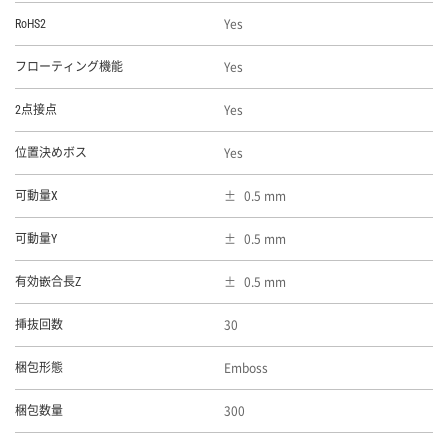
Yes
RoHS2
Yes
フローティング機能
Yes
2点接点
Yes
位置決めボス
0.5 mm
可動量X
0.5 mm
可動量Y
0.5 mm
有効嵌合長Z
30
挿抜回数
Emboss
梱包形態
300
梱包数量