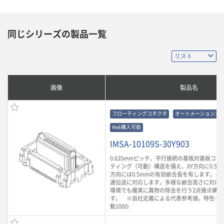
同じシリーズの製品一覧
画像
製品名
フローティングコネクタ
オートメーションコ
Web購入可能
IMSA-10109S-30Y903
0.635mmピッチ、平行接続の基板対基板コ
ティング（可動）構造を備え、XY方向に0.5m
方向には0.5mmの有効嵌合長を有します。最大3
速伝送に対応します。多様な嵌合高さに対応
環境でも確実に異物の除去を行う2点接点構造
す。 ※自社定義による代表参考値。特性イ
動100Ω