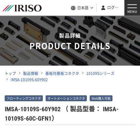
ログイン
日本語
製品詳細
PRODUCT DETAILS
トップ
製品情報
基板対基板コネクタ
10109Sシリーズ
IMSA-10109S-60Y902
フローティングコネクタ
オートメーションコネクタ
Web購入可能
IMSA-10109S-60Y902
（ 製品型番： IMSA-
10109S-60C-GFN1）