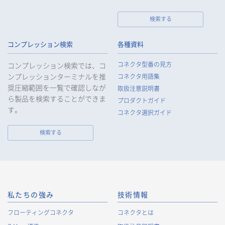
検索する
個人情報の取扱いについて
コンプレッション検索
各種資料
1.
個人情報の取得
コネクタ型番の見方
コンプレッション検索では、コ
当社は、当社サービスの提供にあたり、お客様等の氏名、住
ンプレッションターミナルを推
コネクタ用語集
所、電話番号、電子メールアドレス、勤務先情報（所属会社
奨圧縮範囲を一覧で確認しなが
名、所属部署名、役職、住所、電話（FAX）番号等）、性別、銀
取扱注意説明書
ら製品を検索することができま
行口座情報等の個人情報を取得します。当社は、適正に個人情
プロダクトガイド
報を取得し、偽りその他不正の手段により取得することはいた
す。
コネクタ選択ガイド
しません。
なお、当社は、Cookieおよびその他のトラッキング技術（例え
検索する
ばWebビーコン）を使用して、IPアドレス等の識別子を含む、
お客様等の当ウェブサイトにおけるアクセス履歴および利用状
況に関する情報（以下、Cookie情報といいます）を収集してお
ります。Cookie情報は、当社が保有する会員サービスのお客様
の個人情報と紐づけられる場合があります。個人情報と紐づけ
られる場合のCookie情報は、後掲及びCookieポリシーに従って
私たちの強み
技術情報
取り扱います。
https://www.irisoele.com/jp/cookie/
フローティングコネクタ
コネクタとは