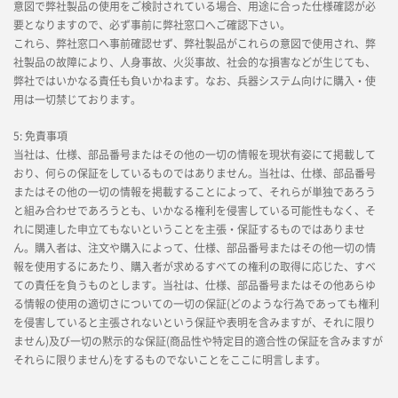
意図で弊社製品の使用をご検討されている場合、用途に合った仕様確認が必
要となりますので、必ず事前に弊社窓口へご確認下さい。
これら、弊社窓口へ事前確認せず、弊社製品がこれらの意図で使用され、弊
社製品の故障により、人身事故、火災事故、社会的な損害などが生じても、
弊社ではいかなる責任も負いかねます。なお、兵器システム向けに購入・使
用は一切禁じております。
5: 免責事項
当社は、仕様、部品番号またはその他の一切の情報を現状有姿にて掲載して
おり、何らの保証をしているものではありません。当社は、仕様、部品番号
またはその他の一切の情報を掲載することによって、それらが単独であろう
と組み合わせであろうとも、いかなる権利を侵害している可能性もなく、そ
れに関連した申立てもないということを主張・保証するものではありませ
ん。購入者は、注文や購入によって、仕様、部品番号またはその他一切の情
報を使用するにあたり、購入者が求めるすべての権利の取得に応じた、すべ
ての責任を負うものとします。当社は、仕様、部品番号またはその他あらゆ
る情報の使用の適切さについての一切の保証(どのような行為であっても権利
を侵害していると主張されないという保証や表明を含みますが、それに限り
ません)及び一切の黙示的な保証(商品性や特定目的適合性の保証を含みますが
それらに限りません)をするものでないことをここに明言します。