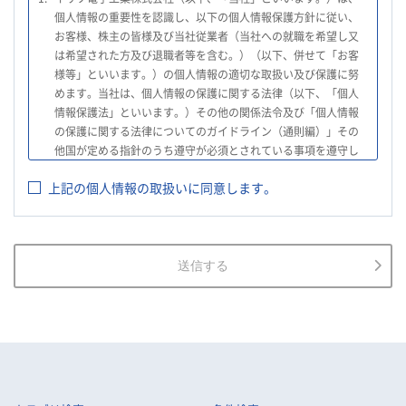
個人情報の重要性を認識し、以下の個人情報保護方針に従い、
お客様、株主の皆様及び当社従業者（当社への就職を希望し又
は希望された方及び退職者等を含む。）（以下、併せて「お客
様等」といいます。）の個人情報の適切な取扱い及び保護に努
めます。当社は、個人情報の保護に関する法律（以下、「個人
情報保護法」といいます。）その他の関係法令及び「個人情報
の保護に関する法律についてのガイドライン（通則編）」その
他国が定める指針のうち遵守が必須とされている事項を遵守し
て、個人情報の適切な取扱いを行います。
上記の個人情報の取扱いに同意します。
2.
当社は、お客様等の個人情報を適正に取得し、法令で不要とさ
れている場合を除き、お客様等の個人情報の利用目的を通知又
は公表し、利用目的の範囲内において使用いたします。
3.
当社は、お客様等の個人データについて、不正アクセス、漏え
送信する
い、滅失又は毀損等の防止に努め、個人データの管理のために
必要な組織的、人的、物理的及び技術的安全管理措置を講じま
す。
4.
当社は、従業者が個人データの重要性を理解し、個人データを
適切に取り扱うよう教育し、従業者にお客様等の個人データを
取り扱わせる場合には、お客様等の個人データの安全管理が図