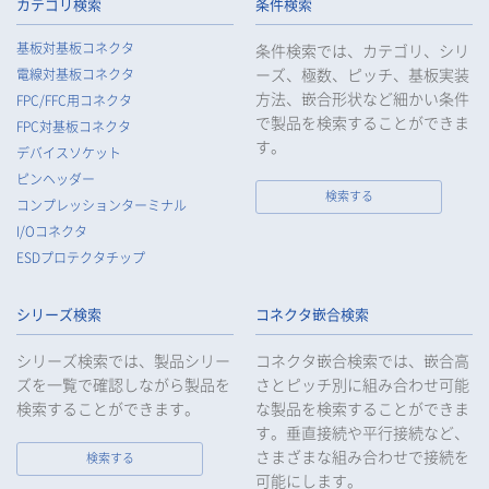
られるよう、必要かつ適切な監督を行います。
カテゴリ検索
条件検索
5.
当社がお客様等の個人データの取扱いを委託する場合は、お客
基板対基板コネクタ
条件検索では、カテゴリ、シリ
様等の個人データの安全管理が図られるよう必要かつ適切な監
ーズ、極数、ピッチ、基板実装
電線対基板コネクタ
督を行います。
方法、嵌合形状など細かい条件
FPC/FFC用コネクタ
6.
当社は、法令で例外として定められている場合を除き、お客様
で製品を検索することができま
FPC対基板コネクタ
等の個人データをあらかじめ、ご本人の同意を得ることなく第
す。
デバイスソケット
三者に提供することはいたしません。
ピンヘッダー
7.
当社は、法令で不要とされている場合を除き、第三者に個人デ
検索する
コンプレッションターミナル
ータを提供したとき、又は受けたときは、法令で定められた確
I/Oコネクタ
認・記録義務を適正に履行いたします。
ESDプロテクタチップ
8.
当社は、匿名加工情報を作成する場合は、法令で定められた基
準を遵守し、適切な安全管理措置を実施します。
シリーズ検索
コネクタ嵌合検索
9.
当社は、個人情報の漏えい等の事故が発生した場合は、お客様
等の保護を最優先する考えのもと、被害を最小限にとどめるた
シリーズ検索では、製品シリー
コネクタ嵌合検索では、嵌合高
めに合理的な範囲で速やかに対応し、再発防止に向けた取り組
ズを一覧で確認しながら製品を
さとピッチ別に組み合わせ可能
みを行います。
検索することができます。
な製品を検索することができま
す。垂直接続や平行接続など、
10.
当社は、個人情報報保護のための管理体制および取り組みを継
続的に見直し、定期的に評価を実施し、その改善に努めてまい
さまざまな組み合わせで接続を
検索する
ります。
可能にします。