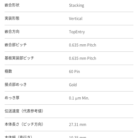
Stacking
嵌合形状
Vertical
実装形態
TopEntry
嵌合方向
0.635 mm Pitch
嵌合部ピッチ
0.635 mm Pitch
基板実装部ピッチ
60 Pin
極数
Gold
接点部めっき
0.1 μm Min.
めっき厚
伝送速度（代表参考値）
27.31 mm
本体長さ（ピッチ方向）
10.35 mm
本体幅（奥行き）