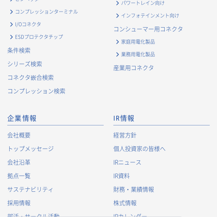
パワートレイン向け
・
お問い合わせ対応、商談、打合せ等業務上必要な対応およ
コンプレッションターミナル
インフォテインメント向け
び連絡のため
I/Oコネクタ
コンシューマー用コネクタ
・
契約の履行または事業上必要な取引先情報の管理のため
ESDプロテクタチップ
家庭用電化製品
・
当社事業および取引に関するアンケート調査等への協力依
条件検索
業務用電化製品
頼のご連絡のため
シリーズ検索
産業用コネクタ
・
官公庁・各種業界団体等への報告・届出のため
コネクタ嵌合検索
株主に関する個人情報
コンプレッション検索
・
法令に基づく株主管理のため
・
株主への諸連絡・資料送達のため
企業情報
IR情報
採用応募者に関する個人情報
会社概要
経営方針
・
採用応募者への採用情報の発信のため
トップメッセージ
個人投資家の皆様へ
・
採用選考のため
会社沿革
IRニュース
・
当社における採用業務管理のため
拠点一覧
IR資料
・
その他、法令の定め、または法的権限のある当局の法令に
サステナビリティ
財務・業績情報
基づく命令・指導等に従った対応
採用情報
株式情報
退職者から取得した個人情報
部活・サークル活動
IRカレンダー