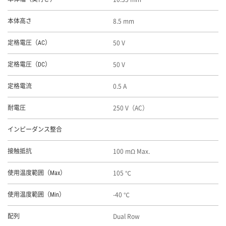
8.5 mm
本体高さ
50 V
定格電圧（AC）
50 V
定格電圧（DC）
0.5 A
定格電流
250 V（AC）
耐電圧
インピーダンス整合
100 mΩ Max.
接触抵抗
105 ℃
使用温度範囲（Max）
-40 ℃
使用温度範囲（Min）
Dual Row
配列