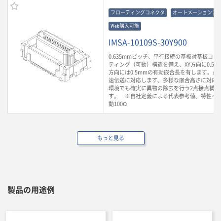
フローティングコネクタ
オートメーションコ
Web購入可能
IMSA-10109S-30Y900
0.635mmピッチ、平行接続の基板対基板コ
ティング（可動）構造を備え、XY方向に0.5m
方向には0.5mmの有効嵌合長を有します。最大3
速伝送に対応します。多様な嵌合高さに対応
環境でも確実に異物の除去を行う2点接点構造
す。 ※自社定義による代表参考値。特性イ
動100Ω
もっと見る
製品の用途例