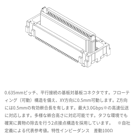
0.635mmピッチ、平行接続の基板対基板コネクタです。フローテ
ィング（可動）構造を備え、XY方向に0.5mm可動します。Z方向
には0.5mmの有効嵌合長を有します。最大3.0Gbps※の高速伝送
に対応します。多様な嵌合高さに対応可能です。タフな環境でも
確実に異物の除去を行う2点接点構造を採用しています。 ※自社
定義による代表参考値。特性インピーダンス 差動100Ω