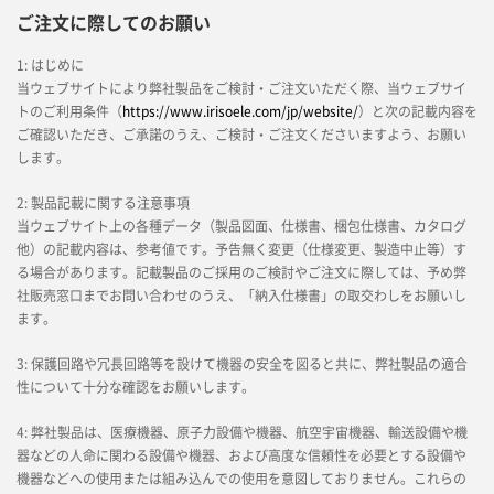
ご注文に際してのお願い
1: はじめに
当ウェブサイトにより弊社製品をご検討・ご注文いただく際、当ウェブサイ
トのご利用条件（
https://www.irisoele.com/jp/website/
）と次の記載内容を
ご確認いただき、ご承諾のうえ、ご検討・ご注文くださいますよう、お願い
します。
2: 製品記載に関する注意事項
当ウェブサイト上の各種データ（製品図面、仕様書、梱包仕様書、カタログ
他）の記載内容は、参考値です。予告無く変更（仕様変更、製造中止等）す
る場合があります。記載製品のご採用のご検討やご注文に際しては、予め弊
社販売窓口までお問い合わせのうえ、「納入仕様書」の取交わしをお願いし
ます。
3: 保護回路や冗長回路等を設けて機器の安全を図ると共に、弊社製品の適合
性について十分な確認をお願いします。
4: 弊社製品は、医療機器、原子力設備や機器、航空宇宙機器、輸送設備や機
器などの人命に関わる設備や機器、および高度な信頼性を必要とする設備や
機器などへの使用または組み込んでの使用を意図しておりません。これらの