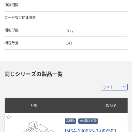
挿抜回数
-
カード抜け防止機能
Tray
梱包形態
143
梱包数量
同じシリーズの製品一覧
画像
製品名
高耐熱
Web購入可能
IMSA-13065S-2-08Y500