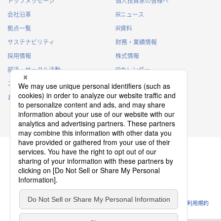
トップメッセージ
個人投資家の皆様へ
・
採用選考のため
会社沿革
IRニュース
・
当社における採用業務管理のため
拠点一覧
IR資料
・
その他、法令の定め、または法的権限のある当局の法令に
サステナビリティ
財務・業績情報
基づく命令・指導等に従った対応
採用情報
株式情報
退職者から取得した個人情報
部活・サークル活動
IRカレンダー
・
退職後の連絡
スポンサー活動
IRに関するよくあるご質問
・
その他、法令の定め、または法的権限のある当局の法令に
基づく命令・指導等に従った対応
お問い合わせ
IRポリシー
免責事項
3.
個人情報の第三者提供について
当社は、以下の場合を除き、個人情報を第三者に提供すること
はございません。
(1)
事前にご本人の同意を得ている場合
(2)
利用目的の達成のため、当社が適切な監督を行う業務委託
先、当社関連会社または代理店等に提供する場合
プライバシーポリシー
クッキーポリシー
(3)
後述の共同利用の場合
ソーシャルメディアポリシー
ウェブサイトのご利用条件
利用規約
(4)
個人情報保護法その他の法令で認められた場合