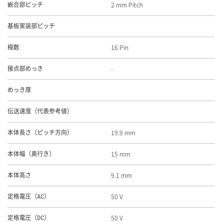
2 mm Pitch
嵌合部ピッチ
基板実装部ピッチ
16 Pin
極数
-
接点部めっき
めっき厚
伝送速度（代表参考値）
19.9 mm
本体長さ（ピッチ方向）
15 mm
本体幅（奥行き）
9.1 mm
本体高さ
50 V
定格電圧（AC）
50 V
定格電圧（DC）