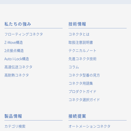
況に関する情報（以下、Cookie情報といいます）を収集してお
ります。Cookie情報は、当社が保有する会員サービスのお客様
の個人情報と紐づけられる場合があります。個人情報と紐づけ
られる場合のCookie情報は、後掲及びCookieポリシーに従って
私たちの強み
技術情報
取り扱います。
https://www.irisoele.com/jp/cookie/
フローティングコネクタ
コネクタとは
Z-Move構造
取扱注意説明書
2.
個人情報の利用目的
2点接点構造
テクニカルノート
当社が取得する個人情報の利用目的は、次の通りです。当社
Auto I-Lock構造
先進コネクタ技術
は、次の利用目的を、関連性を有すると合理的に認められる範
囲で変更することがあり、変更した場合には、変更された利用
高速伝送コネクタ
コラム
目的について、ご本人に通知又は公表します。
高耐熱コネクタ
コネクタ型番の見方
お客様に関する情報
コネクタ用語集
・
お客様に対する当社製品のご案内のため
プロダクトガイド
・
お客様に対するキャンペーン、イベント開催案内等の情報
コネクタ選択ガイド
提供のため
・
市場調査・データ分析及び商品・サービスの企画・開発
製品情報
接続提案
等、お客様へのサービス向上のため
・
お客様の情報管理のため
カテゴリ検索
オートメーションコネクタ