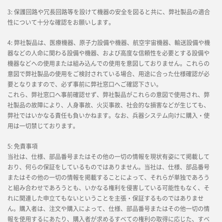
3: 保護回路や冗長回路等を設けて機器の安全を図ると共に、弊社製品の適合
性について十分な確認をお願いします。
4: 弊社製品は、医療機器、原子力設備や機器、航空宇宙機器、輸送設備や機
器などの人命に関わる設備や機器、および高度な信頼性を必要とする設備や
機器などへの使用または組み込んでの使用を意図しておりません。これらの
意図で弊社製品の使用をご検討されている場合、用途に合った仕様確認が必
要となりますので、必ず事前に弊社窓口へご確認下さい。
これら、弊社窓口へ事前確認せず、弊社製品がこれらの意図で使用され、弊
社製品の故障により、人身事故、火災事故、社会的な損害などが生じても、
弊社ではいかなる責任も負いかねます。なお、兵器システム向けに購入・使
用は一切禁じております。
5: 免責事項
当社は、仕様、部品番号またはその他の一切の情報を現状有姿にて掲載して
おり、何らの保証をしているものではありません。当社は、仕様、部品番号
またはその他の一切の情報を掲載することによって、それらが単独であろう
と組み合わせであろうとも、いかなる権利を侵害している可能性もなく、そ
れに関連した申立てもないということを主張・保証するものではありませ
ん。購入者は、注文や購入によって、仕様、部品番号またはその他一切の情
報を使用するにあたり、購入者が求めるすべての権利の取得に応じた、すべ