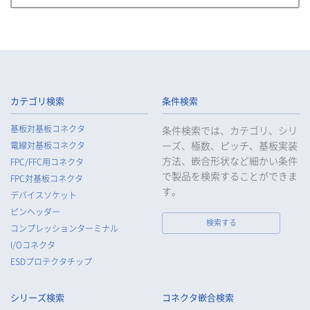
い、滅失又は毀損等の防止に努め、個人データの管理のために
必要な組織的、人的、物理的及び技術的安全管理措置を講じま
す。
4.
当社は、従業者が個人データの重要性を理解し、個人データを
適切に取り扱うよう教育し、従業者にお客様等の個人データを
取り扱わせる場合には、お客様等の個人データの安全管理が図
られるよう、必要かつ適切な監督を行います。
カテゴリ検索
条件検索
5.
当社がお客様等の個人データの取扱いを委託する場合は、お客
基板対基板コネクタ
条件検索では、カテゴリ、シリ
様等の個人データの安全管理が図られるよう必要かつ適切な監
ーズ、極数、ピッチ、基板実装
電線対基板コネクタ
督を行います。
方法、嵌合形状など細かい条件
FPC/FFC用コネクタ
6.
当社は、法令で例外として定められている場合を除き、お客様
で製品を検索することができま
FPC対基板コネクタ
等の個人データをあらかじめ、ご本人の同意を得ることなく第
す。
デバイスソケット
三者に提供することはいたしません。
ピンヘッダー
7.
当社は、法令で不要とされている場合を除き、第三者に個人デ
検索する
コンプレッションターミナル
ータを提供したとき、又は受けたときは、法令で定められた確
I/Oコネクタ
認・記録義務を適正に履行いたします。
ESDプロテクタチップ
8.
当社は、匿名加工情報を作成する場合は、法令で定められた基
準を遵守し、適切な安全管理措置を実施します。
シリーズ検索
コネクタ嵌合検索
9.
当社は、個人情報の漏えい等の事故が発生した場合は、お客様