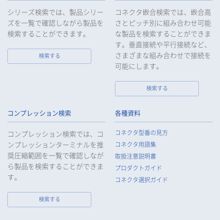
等の保護を最優先する考えのもと、被害を最小限にとどめるた
シリーズ検索では、製品シリー
コネクタ嵌合検索では、嵌合高
めに合理的な範囲で速やかに対応し、再発防止に向けた取り組
ズを一覧で確認しながら製品を
さとピッチ別に組み合わせ可能
みを行います。
検索することができます。
な製品を検索することができま
す。垂直接続や平行接続など、
10.
当社は、個人情報報保護のための管理体制および取り組みを継
続的に見直し、定期的に評価を実施し、その改善に努めてまい
さまざまな組み合わせで接続を
検索する
ります。
可能にします。
検索する
個人情報の取扱いについて
コンプレッション検索
各種資料
1.
個人情報の取得
コネクタ型番の見方
コンプレッション検索では、コ
当社は、当社サービスの提供にあたり、お客様等の氏名、住
ンプレッションターミナルを推
コネクタ用語集
所、電話番号、電子メールアドレス、勤務先情報（所属会社
奨圧縮範囲を一覧で確認しなが
名、所属部署名、役職、住所、電話（FAX）番号等）、性別、銀
取扱注意説明書
ら製品を検索することができま
行口座情報等の個人情報を取得します。当社は、適正に個人情
プロダクトガイド
報を取得し、偽りその他不正の手段により取得することはいた
す。
コネクタ選択ガイド
しません。
なお、当社は、Cookieおよびその他のトラッキング技術（例え
検索する
ばWebビーコン）を使用して、IPアドレス等の識別子を含む、
お客様等の当ウェブサイトにおけるアクセス履歴および利用状