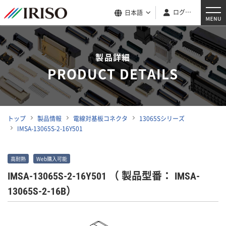
ログイン
日本語
製品詳細
PRODUCT DETAILS
トップ
製品情報
電線対基板コネクタ
13065Sシリーズ
IMSA-13065S-2-16Y501
高耐熱
Web購入可能
IMSA-13065S-2-16Y501
（ 製品型番： IMSA-
13065S-2-16B）