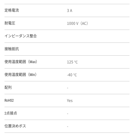
3 A
定格電流
1000 V（AC）
耐電圧
インピーダンス整合
接触抵抗
125 ℃
使用温度範囲（Max）
-40 ℃
使用温度範囲（Min）
-
配列
Yes
RoHS2
-
2点接点
-
位置決めボス