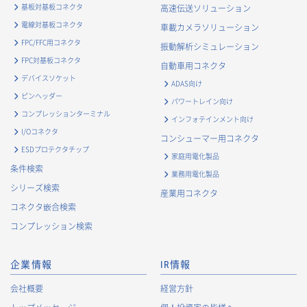
・
お客様との取引の進捗状況を管理するため
基板対基板コネクタ
高速伝送ソリューション
・
お客様に対してアンケートを実施するため
電線対基板コネクタ
車載カメラソリューション
・
お客様からのお問合せに対して対応するため
FPC/FFC用コネクタ
振動解析シミュレーション
・
マーケティング調査及び分析のため
FPC対基板コネクタ
自動車用コネクタ
お取引先および業務上関係する他社・団体・官公庁の方に関す
デバイスソケット
ADAS向け
る個人情報
ピンヘッダー
パワートレイン向け
・
お問い合わせ対応、商談、打合せ等業務上必要な対応およ
コンプレッションターミナル
インフォテインメント向け
び連絡のため
I/Oコネクタ
コンシューマー用コネクタ
・
契約の履行または事業上必要な取引先情報の管理のため
ESDプロテクタチップ
家庭用電化製品
・
当社事業および取引に関するアンケート調査等への協力依
条件検索
業務用電化製品
頼のご連絡のため
シリーズ検索
産業用コネクタ
・
官公庁・各種業界団体等への報告・届出のため
コネクタ嵌合検索
株主に関する個人情報
コンプレッション検索
・
法令に基づく株主管理のため
・
株主への諸連絡・資料送達のため
企業情報
IR情報
採用応募者に関する個人情報
会社概要
経営方針
・
採用応募者への採用情報の発信のため