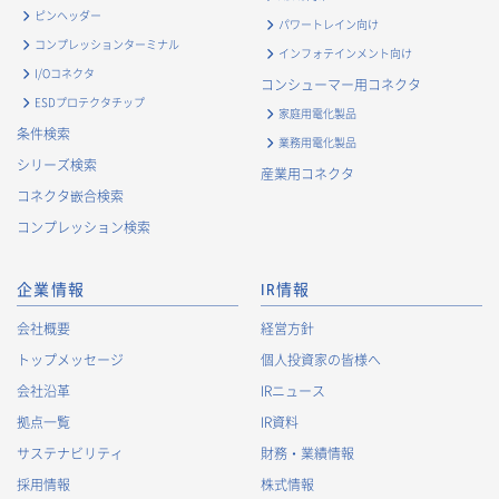
る個人情報
ピンヘッダー
パワートレイン向け
・
お問い合わせ対応、商談、打合せ等業務上必要な対応およ
コンプレッションターミナル
インフォテインメント向け
び連絡のため
I/Oコネクタ
コンシューマー用コネクタ
・
契約の履行または事業上必要な取引先情報の管理のため
ESDプロテクタチップ
家庭用電化製品
・
当社事業および取引に関するアンケート調査等への協力依
条件検索
業務用電化製品
頼のご連絡のため
シリーズ検索
産業用コネクタ
・
官公庁・各種業界団体等への報告・届出のため
コネクタ嵌合検索
株主に関する個人情報
コンプレッション検索
・
法令に基づく株主管理のため
・
株主への諸連絡・資料送達のため
企業情報
IR情報
採用応募者に関する個人情報
会社概要
経営方針
・
採用応募者への採用情報の発信のため
トップメッセージ
個人投資家の皆様へ
・
採用選考のため
会社沿革
IRニュース
・
当社における採用業務管理のため
拠点一覧
IR資料
・
その他、法令の定め、または法的権限のある当局の法令に
サステナビリティ
財務・業績情報
基づく命令・指導等に従った対応
採用情報
株式情報
退職者から取得した個人情報