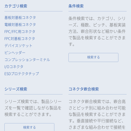
られるよう、必要かつ適切な監督を行います。
カテゴリ検索
条件検索
5.
当社がお客様等の個人データの取扱いを委託する場合は、お客
基板対基板コネクタ
条件検索では、カテゴリ、シリ
様等の個人データの安全管理が図られるよう必要かつ適切な監
ーズ、極数、ピッチ、基板実装
電線対基板コネクタ
督を行います。
方法、嵌合形状など細かい条件
FPC/FFC用コネクタ
6.
当社は、法令で例外として定められている場合を除き、お客様
で製品を検索することができま
FPC対基板コネクタ
等の個人データをあらかじめ、ご本人の同意を得ることなく第
す。
デバイスソケット
三者に提供することはいたしません。
ピンヘッダー
7.
当社は、法令で不要とされている場合を除き、第三者に個人デ
検索する
コンプレッションターミナル
ータを提供したとき、又は受けたときは、法令で定められた確
I/Oコネクタ
認・記録義務を適正に履行いたします。
ESDプロテクタチップ
8.
当社は、匿名加工情報を作成する場合は、法令で定められた基
準を遵守し、適切な安全管理措置を実施します。
シリーズ検索
コネクタ嵌合検索
9.
当社は、個人情報の漏えい等の事故が発生した場合は、お客様
等の保護を最優先する考えのもと、被害を最小限にとどめるた
シリーズ検索では、製品シリー
コネクタ嵌合検索では、嵌合高
めに合理的な範囲で速やかに対応し、再発防止に向けた取り組
ズを一覧で確認しながら製品を
さとピッチ別に組み合わせ可能
みを行います。
検索することができます。
な製品を検索することができま
す。垂直接続や平行接続など、
10.
当社は、個人情報報保護のための管理体制および取り組みを継
続的に見直し、定期的に評価を実施し、その改善に努めてまい
さまざまな組み合わせで接続を
検索する