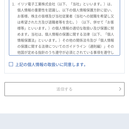
1.
イリソ電子工業株式会社（以下、「当社」といいます。）は、
個人情報の重要性を認識し、以下の個人情報保護方針に従い、
お客様、株主の皆様及び当社従業者（当社への就職を希望し又
は希望された方及び退職者等を含む。）（以下、併せて「お客
様等」といいます。）の個人情報の適切な取扱い及び保護に努
めます。当社は、個人情報の保護に関する法律（以下、「個人
情報保護法」といいます。）その他の関係法令及び「個人情報
の保護に関する法律についてのガイドライン（通則編）」その
他国が定める指針のうち遵守が必須とされている事項を遵守し
て、個人情報の適切な取扱いを行います。
上記の個人情報の取扱いに同意します。
2.
当社は、お客様等の個人情報を適正に取得し、法令で不要とさ
れている場合を除き、お客様等の個人情報の利用目的を通知又
は公表し、利用目的の範囲内において使用いたします。
3.
当社は、お客様等の個人データについて、不正アクセス、漏え
送信する
い、滅失又は毀損等の防止に努め、個人データの管理のために
必要な組織的、人的、物理的及び技術的安全管理措置を講じま
す。
4.
当社は、従業者が個人データの重要性を理解し、個人データを
適切に取り扱うよう教育し、従業者にお客様等の個人データを
取り扱わせる場合には、お客様等の個人データの安全管理が図