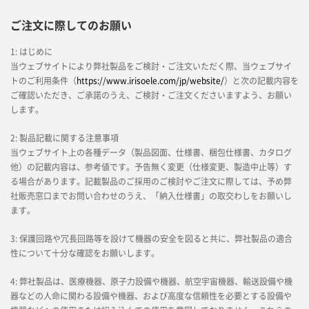
ご注文に際してのお願い
1: はじめに
当ウェブサイトにより弊社製品をご検討・ご注文いただく際、当ウェブサイ
トのご利用条件（
https://www.irisoele.com/jp/website/
）と次の記載内容を
ご確認いただき、ご承諾のうえ、ご検討・ご注文くださいますよう、お願い
します。
2: 製品記載に関する注意事項
当ウェブサイト上の各種データ（製品図面、仕様書、梱包仕様書、カタログ
他）の記載内容は、参考値です。予告無く変更（仕様変更、製造中止等）す
る場合があります。記載製品のご採用のご検討やご注文に際しては、予め弊
社販売窓口までお問い合わせのうえ、「納入仕様書」の取交わしをお願いし
ます。
3: 保護回路や冗長回路等を設けて機器の安全を図ると共に、弊社製品の適合
性について十分な確認をお願いします。
4: 弊社製品は、医療機器、原子力設備や機器、航空宇宙機器、輸送設備や機
器などの人命に関わる設備や機器、および高度な信頼性を必要とする設備や