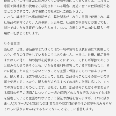
機器などへの使用または組み込んでの使用を意図しておりません。これらの
意図で弊社製品の使用をご検討されている場合、用途に合った仕様確認が必
要となりますので、必ず事前に弊社窓口へご確認下さい。
これら、弊社窓口へ事前確認せず、弊社製品がこれらの意図で使用され、弊
社製品の故障により、人身事故、火災事故、社会的な損害などが生じても、
弊社ではいかなる責任も負いかねます。なお、兵器システム向けに購入・使
用は一切禁じております。
5: 免責事項
当社は、仕様、部品番号またはその他の一切の情報を現状有姿にて掲載して
おり、何らの保証をしているものではありません。当社は、仕様、部品番号
またはその他の一切の情報を掲載することによって、それらが単独であろう
と組み合わせであろうとも、いかなる権利を侵害している可能性もなく、そ
れに関連した申立てもないということを主張・保証するものではありませ
ん。購入者は、注文や購入によって、仕様、部品番号またはその他一切の情
報を使用するにあたり、購入者が求めるすべての権利の取得に応じた、すべ
ての責任を負うものとします。当社は、仕様、部品番号またはその他あらゆ
る情報の使用の適切さについての一切の保証(どのような行為であっても権利
を侵害していると主張されないという保証や表明を含みますが、それに限り
ません)及び一切の黙示的な保証(商品性や特定目的適合性の保証を含みますが
それらに限りません)をするものでないことをここに明言します。