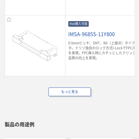
Web購入可能
IMSA-9685S-11Y800
0.5mmピッチ、SMT、RA（上接点）タイプのF
タ。イリソ独自のロック方式I-LockでFPC/F
を実現。FPC挿入時にカチッとしたクリック
品質の向上を実現。
もっと見る
製品の用途例