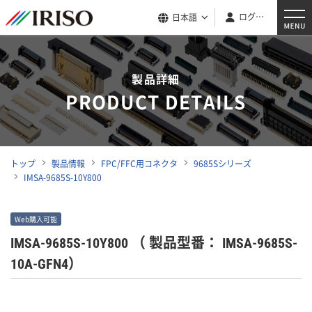
ログイン
日本語
製品詳細
PRODUCT DETAILS
トップ
製品情報
FPC/FFC用コネクタ
9685Sシリーズ
IMSA-9685S-10Y800
Web購入可能
IMSA-9685S-10Y800
（ 製品型番： IMSA-9685S-
10A-GFN4）