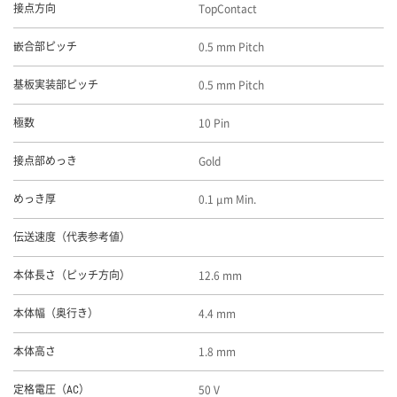
TopContact
接点方向
0.5 mm Pitch
嵌合部ピッチ
0.5 mm Pitch
基板実装部ピッチ
10 Pin
極数
Gold
接点部めっき
0.1 μm Min.
めっき厚
伝送速度（代表参考値）
12.6 mm
本体長さ（ピッチ方向）
4.4 mm
本体幅（奥行き）
1.8 mm
本体高さ
50 V
定格電圧（AC）