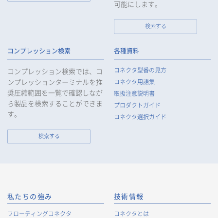
ります。
可能にします。
検索する
個人情報の取扱いについて
コンプレッション検索
各種資料
1.
個人情報の取得
コネクタ型番の見方
コンプレッション検索では、コ
当社は、当社サービスの提供にあたり、お客様等の氏名、住
ンプレッションターミナルを推
コネクタ用語集
所、電話番号、電子メールアドレス、勤務先情報（所属会社
奨圧縮範囲を一覧で確認しなが
名、所属部署名、役職、住所、電話（FAX）番号等）、性別、銀
取扱注意説明書
ら製品を検索することができま
行口座情報等の個人情報を取得します。当社は、適正に個人情
プロダクトガイド
報を取得し、偽りその他不正の手段により取得することはいた
す。
コネクタ選択ガイド
しません。
なお、当社は、Cookieおよびその他のトラッキング技術（例え
検索する
ばWebビーコン）を使用して、IPアドレス等の識別子を含む、
お客様等の当ウェブサイトにおけるアクセス履歴および利用状
況に関する情報（以下、Cookie情報といいます）を収集してお
ります。Cookie情報は、当社が保有する会員サービスのお客様
の個人情報と紐づけられる場合があります。個人情報と紐づけ
られる場合のCookie情報は、後掲及びCookieポリシーに従って
私たちの強み
技術情報
取り扱います。
https://www.irisoele.com/jp/cookie/
フローティングコネクタ
コネクタとは