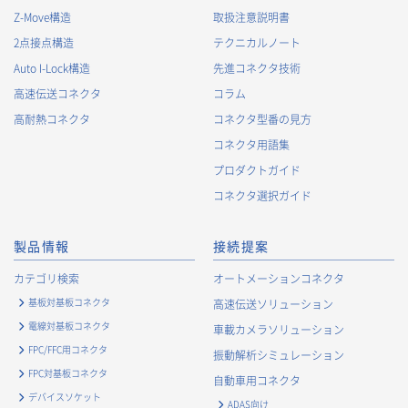
Z-Move構造
取扱注意説明書
2.
個人情報の利用目的
2点接点構造
テクニカルノート
当社が取得する個人情報の利用目的は、次の通りです。当社
Auto I-Lock構造
先進コネクタ技術
は、次の利用目的を、関連性を有すると合理的に認められる範
囲で変更することがあり、変更した場合には、変更された利用
高速伝送コネクタ
コラム
目的について、ご本人に通知又は公表します。
高耐熱コネクタ
コネクタ型番の見方
お客様に関する情報
コネクタ用語集
・
お客様に対する当社製品のご案内のため
プロダクトガイド
・
お客様に対するキャンペーン、イベント開催案内等の情報
コネクタ選択ガイド
提供のため
・
市場調査・データ分析及び商品・サービスの企画・開発
製品情報
接続提案
等、お客様へのサービス向上のため
・
お客様の情報管理のため
カテゴリ検索
オートメーションコネクタ
・
お客様との取引の進捗状況を管理するため
基板対基板コネクタ
高速伝送ソリューション
・
お客様に対してアンケートを実施するため
電線対基板コネクタ
車載カメラソリューション
・
お客様からのお問合せに対して対応するため
FPC/FFC用コネクタ
振動解析シミュレーション
・
マーケティング調査及び分析のため
FPC対基板コネクタ
自動車用コネクタ
お取引先および業務上関係する他社・団体・官公庁の方に関す
デバイスソケット
ADAS向け