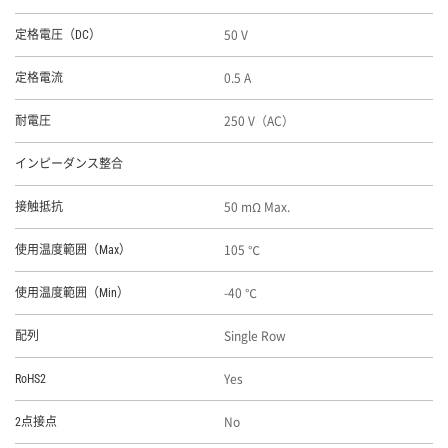
50 V
定格電圧（DC）
0.5 A
定格電流
250 V（AC）
耐電圧
インピーダンス整合
50 mΩ Max.
接触抵抗
105 ℃
使用温度範囲（Max）
-40 ℃
使用温度範囲（Min）
Single Row
配列
Yes
RoHS2
No
2点接点