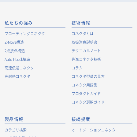
況に関する情報（以下、Cookie情報といいます）を収集してお
ります。Cookie情報は、当社が保有する会員サービスのお客様
の個人情報と紐づけられる場合があります。個人情報と紐づけ
られる場合のCookie情報は、後掲及びCookieポリシーに従って
私たちの強み
技術情報
取り扱います。
https://www.irisoele.com/jp/cookie/
フローティングコネクタ
コネクタとは
Z-Move構造
取扱注意説明書
2.
個人情報の利用目的
2点接点構造
テクニカルノート
当社が取得する個人情報の利用目的は、次の通りです。当社
Auto I-Lock構造
先進コネクタ技術
は、次の利用目的を、関連性を有すると合理的に認められる範
囲で変更することがあり、変更した場合には、変更された利用
高速伝送コネクタ
コラム
目的について、ご本人に通知又は公表します。
高耐熱コネクタ
コネクタ型番の見方
お客様に関する情報
コネクタ用語集
・
お客様に対する当社製品のご案内のため
プロダクトガイド
・
お客様に対するキャンペーン、イベント開催案内等の情報
コネクタ選択ガイド
提供のため
・
市場調査・データ分析及び商品・サービスの企画・開発
製品情報
接続提案
等、お客様へのサービス向上のため
・
お客様の情報管理のため
カテゴリ検索
オートメーションコネクタ
・
お客様との取引の進捗状況を管理するため