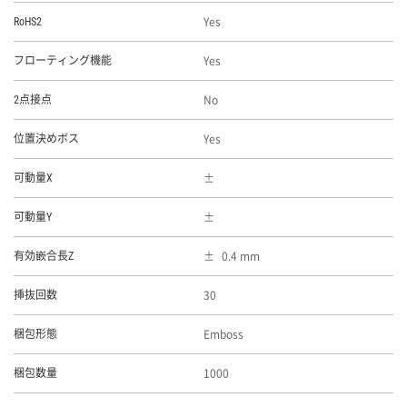
Yes
RoHS2
Yes
フローティング機能
No
2点接点
Yes
位置決めボス
可動量X
可動量Y
0.4 mm
有効嵌合長Z
30
挿抜回数
Emboss
梱包形態
1000
梱包数量