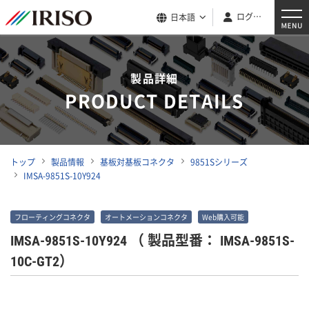
ログイン
日本語
製品詳細
PRODUCT DETAILS
トップ
製品情報
基板対基板コネクタ
9851Sシリーズ
IMSA-9851S-10Y924
フローティングコネクタ
オートメーションコネクタ
Web購入可能
IMSA-9851S-10Y924
（ 製品型番： IMSA-9851S-
10C-GT2）