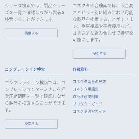
等の保護を最優先する考えのもと、被害を最小限にとどめるた
シリーズ検索では、製品シリー
コネクタ嵌合検索では、嵌合高
めに合理的な範囲で速やかに対応し、再発防止に向けた取り組
ズを一覧で確認しながら製品を
さとピッチ別に組み合わせ可能
みを行います。
検索することができます。
な製品を検索することができま
す。垂直接続や平行接続など、
10.
当社は、個人情報報保護のための管理体制および取り組みを継
続的に見直し、定期的に評価を実施し、その改善に努めてまい
さまざまな組み合わせで接続を
検索する
ります。
可能にします。
検索する
個人情報の取扱いについて
コンプレッション検索
各種資料
1.
個人情報の取得
コネクタ型番の見方
コンプレッション検索では、コ
当社は、当社サービスの提供にあたり、お客様等の氏名、住
ンプレッションターミナルを推
コネクタ用語集
所、電話番号、電子メールアドレス、勤務先情報（所属会社
奨圧縮範囲を一覧で確認しなが
名、所属部署名、役職、住所、電話（FAX）番号等）、性別、銀
取扱注意説明書
ら製品を検索することができま
行口座情報等の個人情報を取得します。当社は、適正に個人情
プロダクトガイド
報を取得し、偽りその他不正の手段により取得することはいた
す。
コネクタ選択ガイド
しません。
なお、当社は、Cookieおよびその他のトラッキング技術（例え
検索する
ばWebビーコン）を使用して、IPアドレス等の識別子を含む、
お客様等の当ウェブサイトにおけるアクセス履歴および利用状