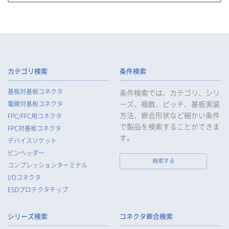
必要な組織的、人的、物理的及び技術的安全管理措置を講じま
す。
4.
当社は、従業者が個人データの重要性を理解し、個人データを
適切に取り扱うよう教育し、従業者にお客様等の個人データを
取り扱わせる場合には、お客様等の個人データの安全管理が図
られるよう、必要かつ適切な監督を行います。
カテゴリ検索
条件検索
5.
当社がお客様等の個人データの取扱いを委託する場合は、お客
基板対基板コネクタ
条件検索では、カテゴリ、シリ
様等の個人データの安全管理が図られるよう必要かつ適切な監
ーズ、極数、ピッチ、基板実装
電線対基板コネクタ
督を行います。
方法、嵌合形状など細かい条件
FPC/FFC用コネクタ
6.
当社は、法令で例外として定められている場合を除き、お客様
で製品を検索することができま
FPC対基板コネクタ
等の個人データをあらかじめ、ご本人の同意を得ることなく第
す。
デバイスソケット
三者に提供することはいたしません。
ピンヘッダー
7.
当社は、法令で不要とされている場合を除き、第三者に個人デ
検索する
コンプレッションターミナル
ータを提供したとき、又は受けたときは、法令で定められた確
I/Oコネクタ
認・記録義務を適正に履行いたします。
ESDプロテクタチップ
8.
当社は、匿名加工情報を作成する場合は、法令で定められた基
準を遵守し、適切な安全管理措置を実施します。
シリーズ検索
コネクタ嵌合検索
9.
当社は、個人情報の漏えい等の事故が発生した場合は、お客様