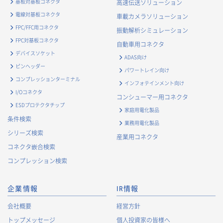
基板対基板コネクタ
高速伝送ソリューション
・
お客様に対してアンケートを実施するため
電線対基板コネクタ
車載カメラソリューション
・
お客様からのお問合せに対して対応するため
FPC/FFC用コネクタ
振動解析シミュレーション
・
マーケティング調査及び分析のため
FPC対基板コネクタ
自動車用コネクタ
お取引先および業務上関係する他社・団体・官公庁の方に関す
デバイスソケット
ADAS向け
る個人情報
ピンヘッダー
パワートレイン向け
・
お問い合わせ対応、商談、打合せ等業務上必要な対応およ
コンプレッションターミナル
インフォテインメント向け
び連絡のため
I/Oコネクタ
コンシューマー用コネクタ
・
契約の履行または事業上必要な取引先情報の管理のため
ESDプロテクタチップ
家庭用電化製品
・
当社事業および取引に関するアンケート調査等への協力依
条件検索
業務用電化製品
頼のご連絡のため
シリーズ検索
産業用コネクタ
・
官公庁・各種業界団体等への報告・届出のため
コネクタ嵌合検索
株主に関する個人情報
コンプレッション検索
・
法令に基づく株主管理のため
・
株主への諸連絡・資料送達のため
企業情報
IR情報
採用応募者に関する個人情報
会社概要
経営方針
・
採用応募者への採用情報の発信のため
トップメッセージ
個人投資家の皆様へ