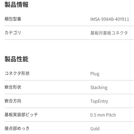
製品情報
IMSA-9984B-40Y911
梱包型番
基板対基板コネクタ
カテゴリ
製品性能
Plug
コネクタ形状
Stacking
嵌合形状
TopEntry
嵌合方向
0.5 mm Pitch
基板実装部ピッチ
Gold
接点部めっき