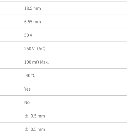
18.5 mm
6.55 mm
50 V
250 V（AC）
100 mΩ Max.
-40 ℃
Yes
No
0.5 mm
0.5 mm