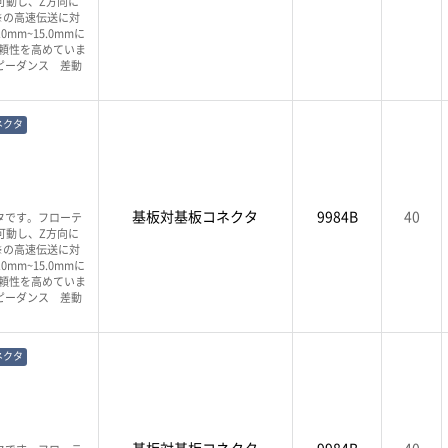
可動し、Z方向に
s※の高速伝送に対
m~15.0mmに
頼性を高めていま
ピーダンス 差動
ネクタ
基板対基板コネクタ
9984B
40
タです。フローテ
可動し、Z方向に
s※の高速伝送に対
m~15.0mmに
頼性を高めていま
ピーダンス 差動
ネクタ