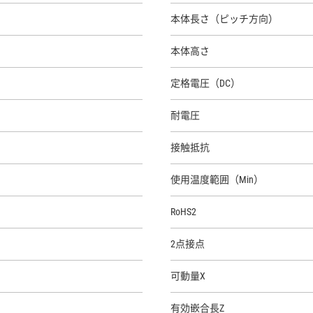
本体長さ（ピッチ方向）
本体高さ
定格電圧（DC）
耐電圧
接触抵抗
使用温度範囲（Min）
RoHS2
2点接点
可動量X
有効嵌合長Z