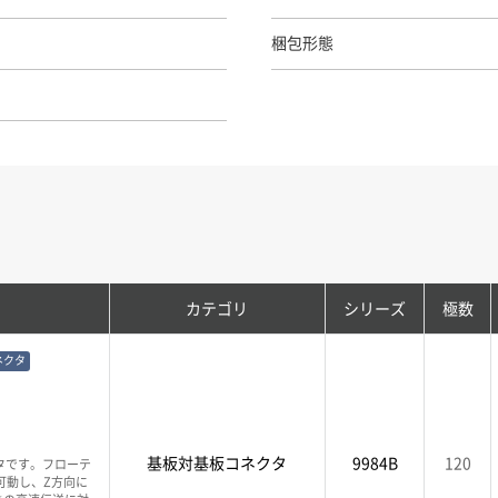
梱包形態
カテゴリ
シリーズ
極数
ネクタ
基板対基板コネクタ
9984B
120
タです。フローテ
可動し、Z方向に