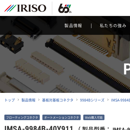
製品情報
私たちの強み
トップ
製品情報
基板対基板コネクタ
9984Bシリーズ
IMSA-9984
フローティングコネクタ
オートメーションコネクタ
Web購入可能
IMSA-9984B-40Y911
（ 製品型番： IMSA-99