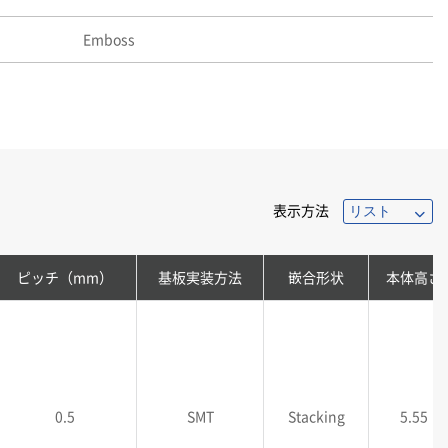
Emboss
表示方法
ピッチ（mm）
基板実装方法
嵌合形状
本体高さ
0.5
SMT
Stacking
5.55