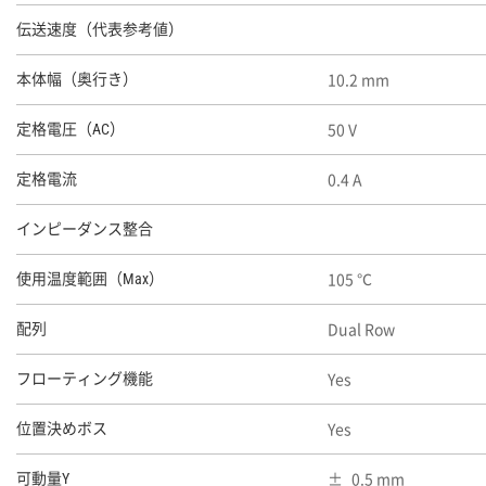
伝送速度（代表参考値）
10.2 mm
本体幅（奥行き）
50 V
定格電圧（AC）
0.4 A
定格電流
インピーダンス整合
105 ℃
使用温度範囲（Max）
Dual Row
配列
Yes
フローティング機能
Yes
位置決めボス
0.5 mm
可動量Y