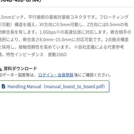
0.5mmピッチ、平行接続の基板対基板コネクタです。フローティング
（可動）構造を備え、XY方向に0.5mm可動し、Z方向には0.5mmの有
効嵌合長を有します。1.0Gbps※の高速伝送に対応します。嵌合相手の
選択により、嵌合高さ8.0mm~15.0mmに対応可能です。2点接点構造
を採用し、接触信頼性を高めています。 ※自社定義による代表参考
値。特性インピーダンス 差動100Ω
資料ダウンロード
3Dデータ・図面等は、
ログイン・会員登録
後にご確認ください。
Handling Manual（manual_board_to_board.pdf）