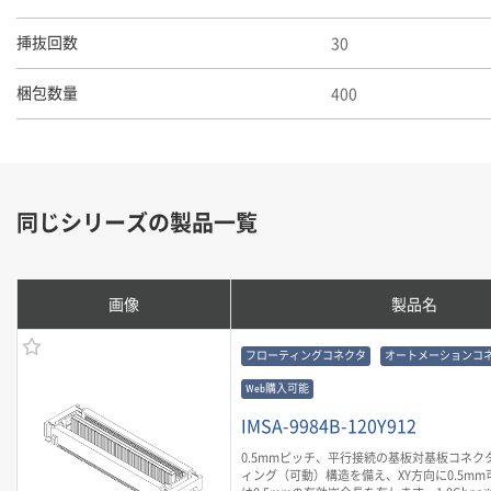
30
挿抜回数
400
梱包数量
同じシリーズの製品一覧
画像
製品名
フローティングコネクタ
オートメーションコ
Web購入可能
IMSA-9984B-120Y912
0.5mmピッチ、平行接続の基板対基板コネク
ィング（可動）構造を備え、XY方向に0.5mm