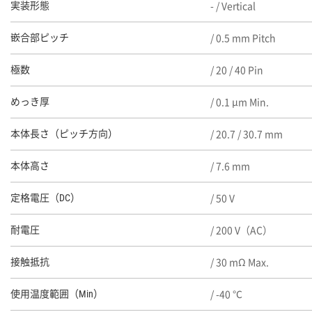
- / Vertical
実装形態
/ 0.5 mm Pitch
嵌合部ピッチ
/ 20 / 40 Pin
極数
/ 0.1 μm Min.
めっき厚
/ 20.7 / 30.7 mm
本体長さ（ピッチ方向）
/ 7.6 mm
本体高さ
/ 50 V
定格電圧（DC）
/ 200 V（AC）
耐電圧
/ 30 mΩ Max.
接触抵抗
/ -40 ℃
使用温度範囲（Min）