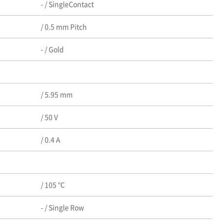
- / SingleContact
/ 0.5 mm Pitch
- / Gold
/ 5.95 mm
/ 50 V
/ 0.4 A
/ 105 ℃
- / Single Row