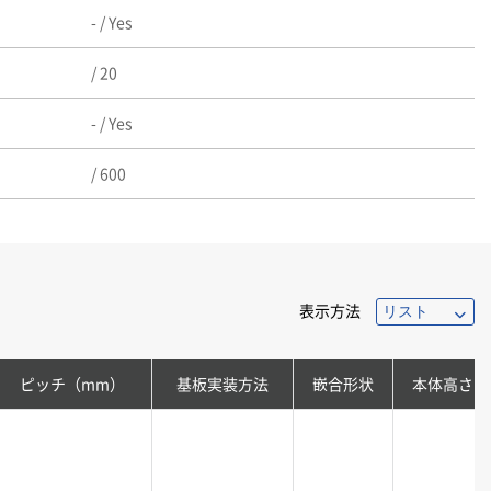
- / Yes
/ 20
- / Yes
/ 600
表示方法
ピッチ（mm）
基板実装方法
嵌合形状
本体高さ