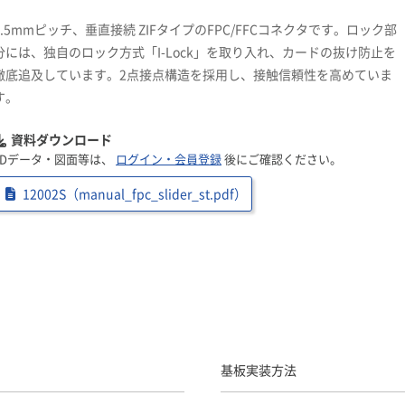
0.5mmピッチ、垂直接続 ZIFタイプのFPC/FFCコネクタです。ロック部
分には、独自のロック方式「I-Lock」を取り入れ、カードの抜け防止を
徹底追及しています。2点接点構造を採用し、接触信頼性を高めていま
す。
資料ダウンロード
3Dデータ・図面等は、
ログイン・会員登録
後にご確認ください。
12002S（manual_fpc_slider_st.pdf）
基板実装方法