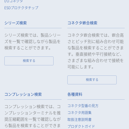
I/Oコネクタ
認・記録義務を適正に履行いたします。
ESDプロテクタチップ
8.
当社は、匿名加工情報を作成する場合は、法令で定められた基
準を遵守し、適切な安全管理措置を実施します。
シリーズ検索
コネクタ嵌合検索
9.
当社は、個人情報の漏えい等の事故が発生した場合は、お客様
等の保護を最優先する考えのもと、被害を最小限にとどめるた
シリーズ検索では、製品シリー
コネクタ嵌合検索では、嵌合高
めに合理的な範囲で速やかに対応し、再発防止に向けた取り組
ズを一覧で確認しながら製品を
さとピッチ別に組み合わせ可能
みを行います。
検索することができます。
な製品を検索することができま
す。垂直接続や平行接続など、
10.
当社は、個人情報報保護のための管理体制および取り組みを継
続的に見直し、定期的に評価を実施し、その改善に努めてまい
さまざまな組み合わせで接続を
検索する
ります。
可能にします。
検索する
個人情報の取扱いについて
コンプレッション検索
各種資料
1.
個人情報の取得
コネクタ型番の見方
コンプレッション検索では、コ
当社は、当社サービスの提供にあたり、お客様等の氏名、住
ンプレッションターミナルを推
コネクタ用語集
所、電話番号、電子メールアドレス、勤務先情報（所属会社
奨圧縮範囲を一覧で確認しなが
名、所属部署名、役職、住所、電話（FAX）番号等）、性別、銀
取扱注意説明書
ら製品を検索することができま
行口座情報等の個人情報を取得します。当社は、適正に個人情
プロダクトガイド