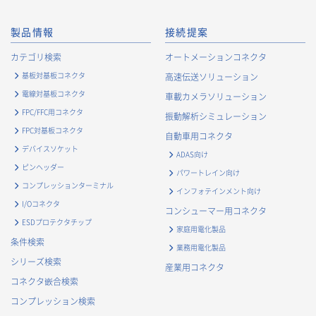
提供のため
・
市場調査・データ分析及び商品・サービスの企画・開発
製品情報
接続提案
等、お客様へのサービス向上のため
・
お客様の情報管理のため
カテゴリ検索
オートメーションコネクタ
・
お客様との取引の進捗状況を管理するため
基板対基板コネクタ
高速伝送ソリューション
・
お客様に対してアンケートを実施するため
電線対基板コネクタ
車載カメラソリューション
・
お客様からのお問合せに対して対応するため
FPC/FFC用コネクタ
振動解析シミュレーション
・
マーケティング調査及び分析のため
FPC対基板コネクタ
自動車用コネクタ
お取引先および業務上関係する他社・団体・官公庁の方に関す
デバイスソケット
ADAS向け
る個人情報
ピンヘッダー
パワートレイン向け
・
お問い合わせ対応、商談、打合せ等業務上必要な対応およ
コンプレッションターミナル
インフォテインメント向け
び連絡のため
I/Oコネクタ
コンシューマー用コネクタ
・
契約の履行または事業上必要な取引先情報の管理のため
ESDプロテクタチップ
家庭用電化製品
・
当社事業および取引に関するアンケート調査等への協力依
条件検索
業務用電化製品
頼のご連絡のため
シリーズ検索
産業用コネクタ
・
官公庁・各種業界団体等への報告・届出のため
コネクタ嵌合検索
株主に関する個人情報
コンプレッション検索
・
法令に基づく株主管理のため