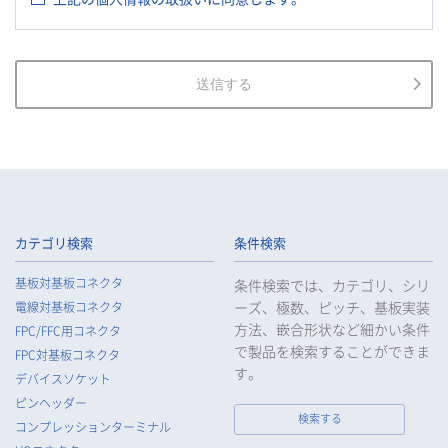
2.
当社は、お客様等の個人情報を適正に取得し、法令で不要とさ
れている場合を除き、お客様等の個人情報の利用目的を通知又
は公表し、利用目的の範囲内において使用いたします。
3.
当社は、お客様等の個人データについて、不正アクセス、漏え
送信する
い、滅失又は毀損等の防止に努め、個人データの管理のために
必要な組織的、人的、物理的及び技術的安全管理措置を講じま
す。
4.
当社は、従業者が個人データの重要性を理解し、個人データを
適切に取り扱うよう教育し、従業者にお客様等の個人データを
取り扱わせる場合には、お客様等の個人データの安全管理が図
られるよう、必要かつ適切な監督を行います。
カテゴリ検索
条件検索
5.
当社がお客様等の個人データの取扱いを委託する場合は、お客
基板対基板コネクタ
条件検索では、カテゴリ、シリ
様等の個人データの安全管理が図られるよう必要かつ適切な監
ーズ、極数、ピッチ、基板実装
電線対基板コネクタ
督を行います。
方法、嵌合形状など細かい条件
FPC/FFC用コネクタ
6.
当社は、法令で例外として定められている場合を除き、お客様
で製品を検索することができま
FPC対基板コネクタ
等の個人データをあらかじめ、ご本人の同意を得ることなく第
す。
デバイスソケット
三者に提供することはいたしません。
ピンヘッダー
7.
当社は、法令で不要とされている場合を除き、第三者に個人デ
検索する
コンプレッションターミナル
ータを提供したとき、又は受けたときは、法令で定められた確