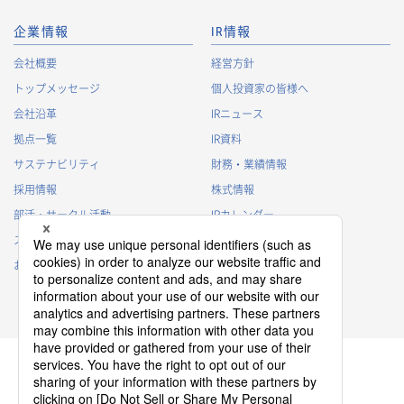
・
株主への諸連絡・資料送達のため
企業情報
IR情報
採用応募者に関する個人情報
会社概要
経営方針
・
採用応募者への採用情報の発信のため
トップメッセージ
個人投資家の皆様へ
・
採用選考のため
会社沿革
IRニュース
・
当社における採用業務管理のため
拠点一覧
IR資料
・
その他、法令の定め、または法的権限のある当局の法令に
サステナビリティ
財務・業績情報
基づく命令・指導等に従った対応
採用情報
株式情報
退職者から取得した個人情報
部活・サークル活動
IRカレンダー
・
退職後の連絡
スポンサー活動
IRに関するよくあるご質問
・
その他、法令の定め、または法的権限のある当局の法令に
基づく命令・指導等に従った対応
お問い合わせ
IRポリシー
免責事項
3.
個人情報の第三者提供について
当社は、以下の場合を除き、個人情報を第三者に提供すること
はございません。
(1)
事前にご本人の同意を得ている場合
(2)
利用目的の達成のため、当社が適切な監督を行う業務委託