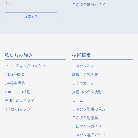
報を取得し、偽りその他不正の手段により取得することはいた
す。
コネクタ選択ガイド
しません。
なお、当社は、Cookieおよびその他のトラッキング技術（例え
検索する
ばWebビーコン）を使用して、IPアドレス等の識別子を含む、
お客様等の当ウェブサイトにおけるアクセス履歴および利用状
況に関する情報（以下、Cookie情報といいます）を収集してお
ります。Cookie情報は、当社が保有する会員サービスのお客様
の個人情報と紐づけられる場合があります。個人情報と紐づけ
られる場合のCookie情報は、後掲及びCookieポリシーに従って
私たちの強み
技術情報
取り扱います。
https://www.irisoele.com/jp/cookie/
フローティングコネクタ
コネクタとは
Z-Move構造
取扱注意説明書
2.
個人情報の利用目的
2点接点構造
テクニカルノート
当社が取得する個人情報の利用目的は、次の通りです。当社
Auto I-Lock構造
先進コネクタ技術
は、次の利用目的を、関連性を有すると合理的に認められる範
囲で変更することがあり、変更した場合には、変更された利用
高速伝送コネクタ
コラム
目的について、ご本人に通知又は公表します。
高耐熱コネクタ
コネクタ型番の見方
お客様に関する情報
コネクタ用語集
・
お客様に対する当社製品のご案内のため
プロダクトガイド
・
お客様に対するキャンペーン、イベント開催案内等の情報
コネクタ選択ガイド