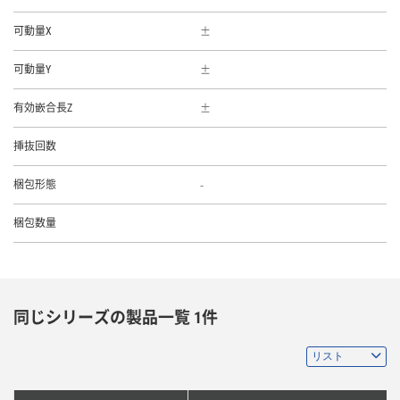
可動量X
可動量Y
有効嵌合長Z
挿抜回数
-
梱包形態
梱包数量
同じシリーズの製品一覧 1件