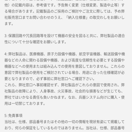
他）の記載内容は、参考値です。予告無く変更（仕様変更、製造中止等）す
る場合があります。記載製品のご採用のご検討やご注文に際しては、予め弊
社販売窓口までお問い合わせのうえ、「納入仕様書」の取交わしをお願いし
ます。
3: 保護回路や冗長回路等を設けて機器の安全を図ると共に、弊社製品の適合
性について十分な確認をお願いします。
4: 弊社製品は、医療機器、原子力設備や機器、航空宇宙機器、輸送設備や機
器などの人命に関わる設備や機器、および高度な信頼性を必要とする設備や
機器などへの使用または組み込んでの使用を意図しておりません。これらの
意図で弊社製品の使用をご検討されている場合、用途に合った仕様確認が必
要となりますので、必ず事前に弊社窓口へご確認下さい。
これら、弊社窓口へ事前確認せず、弊社製品がこれらの意図で使用され、弊
社製品の故障により、人身事故、火災事故、社会的な損害などが生じても、
弊社ではいかなる責任も負いかねます。なお、兵器システム向けに購入・使
用は一切禁じております。
5: 免責事項
当社は、仕様、部品番号またはその他の一切の情報を現状有姿にて掲載して
おり、何らの保証をしているものではありません。当社は、仕様、部品番号