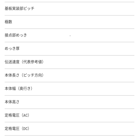
基板実装部ピッチ
極数
-
接点部めっき
めっき厚
伝送速度（代表参考値）
本体長さ（ピッチ方向）
本体幅（奥行き）
本体高さ
定格電圧（AC）
定格電圧（DC）