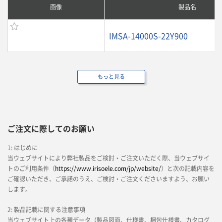
画像
製品名
IMSA-14000S-22Y900
もっと見る
ご注文に際してのお願い
1: はじめに
当ウェブサイトにより弊社製品をご検討・ご注文いただく際、当ウェブサイ
トのご利用条件（
https://www.irisoele.com/jp/website/
）と次の記載内容を
ご確認いただき、ご承諾のうえ、ご検討・ご注文くださいますよう、お願い
します。
2: 製品記載に関する注意事項
当ウェブサイト上の各種データ（製品図面、仕様書、梱包仕様書、カタログ