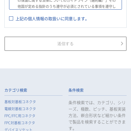
の保護に関する法律についてのガイドライン（通則編）」その
他国が定める指針のうち遵守が必須とされている事項を遵守し
て、個人情報の適切な取扱いを行います。
上記の個人情報の取扱いに同意します。
2.
当社は、お客様等の個人情報を適正に取得し、法令で不要とさ
れている場合を除き、お客様等の個人情報の利用目的を通知又
は公表し、利用目的の範囲内において使用いたします。
3.
当社は、お客様等の個人データについて、不正アクセス、漏え
送信する
い、滅失又は毀損等の防止に努め、個人データの管理のために
必要な組織的、人的、物理的及び技術的安全管理措置を講じま
す。
4.
当社は、従業者が個人データの重要性を理解し、個人データを
適切に取り扱うよう教育し、従業者にお客様等の個人データを
取り扱わせる場合には、お客様等の個人データの安全管理が図
られるよう、必要かつ適切な監督を行います。
カテゴリ検索
条件検索
5.
当社がお客様等の個人データの取扱いを委託する場合は、お客
基板対基板コネクタ
条件検索では、カテゴリ、シリ
様等の個人データの安全管理が図られるよう必要かつ適切な監
ーズ、極数、ピッチ、基板実装
電線対基板コネクタ
督を行います。
方法、嵌合形状など細かい条件
FPC/FFC用コネクタ
6.
当社は、法令で例外として定められている場合を除き、お客様
で製品を検索することができま
FPC対基板コネクタ
等の個人データをあらかじめ、ご本人の同意を得ることなく第
す。
デバイスソケット