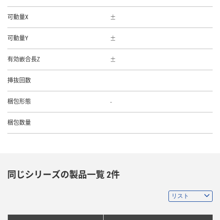
可動量X
可動量Y
有効嵌合長Z
挿抜回数
-
梱包形態
梱包数量
同じシリーズの製品一覧 2件