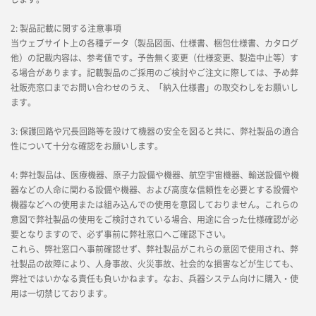
2: 製品記載に関する注意事項
当ウェブサイト上の各種データ（製品図面、仕様書、梱包仕様書、カタログ
他）の記載内容は、参考値です。予告無く変更（仕様変更、製造中止等）す
る場合があります。記載製品のご採用のご検討やご注文に際しては、予め弊
社販売窓口までお問い合わせのうえ、「納入仕様書」の取交わしをお願いし
ます。
3: 保護回路や冗長回路等を設けて機器の安全を図ると共に、弊社製品の適合
性について十分な確認をお願いします。
4: 弊社製品は、医療機器、原子力設備や機器、航空宇宙機器、輸送設備や機
器などの人命に関わる設備や機器、および高度な信頼性を必要とする設備や
機器などへの使用または組み込んでの使用を意図しておりません。これらの
意図で弊社製品の使用をご検討されている場合、用途に合った仕様確認が必
要となりますので、必ず事前に弊社窓口へご確認下さい。
これら、弊社窓口へ事前確認せず、弊社製品がこれらの意図で使用され、弊
社製品の故障により、人身事故、火災事故、社会的な損害などが生じても、
弊社ではいかなる責任も負いかねます。なお、兵器システム向けに購入・使
用は一切禁じております。