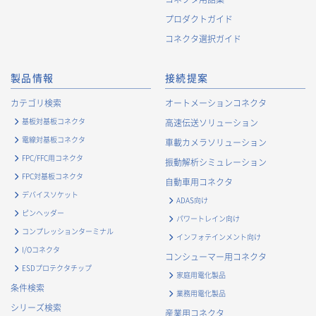
・
お客様に対する当社製品のご案内のため
プロダクトガイド
・
お客様に対するキャンペーン、イベント開催案内等の情報
コネクタ選択ガイド
提供のため
・
市場調査・データ分析及び商品・サービスの企画・開発
製品情報
接続提案
等、お客様へのサービス向上のため
・
お客様の情報管理のため
カテゴリ検索
オートメーションコネクタ
・
お客様との取引の進捗状況を管理するため
基板対基板コネクタ
高速伝送ソリューション
・
お客様に対してアンケートを実施するため
電線対基板コネクタ
車載カメラソリューション
・
お客様からのお問合せに対して対応するため
FPC/FFC用コネクタ
振動解析シミュレーション
・
マーケティング調査及び分析のため
FPC対基板コネクタ
自動車用コネクタ
お取引先および業務上関係する他社・団体・官公庁の方に関す
デバイスソケット
ADAS向け
る個人情報
ピンヘッダー
パワートレイン向け
・
お問い合わせ対応、商談、打合せ等業務上必要な対応およ
コンプレッションターミナル
インフォテインメント向け
び連絡のため
I/Oコネクタ
コンシューマー用コネクタ
・
契約の履行または事業上必要な取引先情報の管理のため
ESDプロテクタチップ
家庭用電化製品
・
当社事業および取引に関するアンケート調査等への協力依
条件検索
業務用電化製品
頼のご連絡のため
シリーズ検索
産業用コネクタ
・
官公庁・各種業界団体等への報告・届出のため