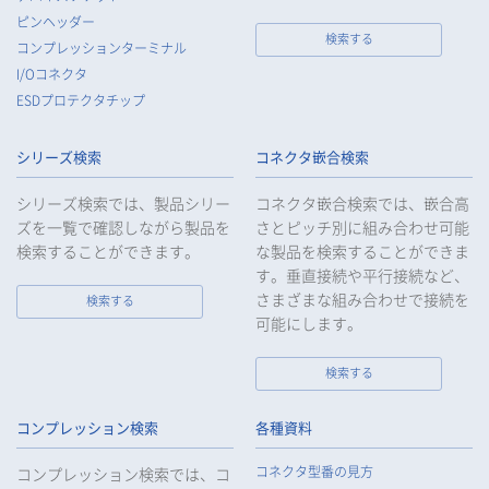
三者に提供することはいたしません。
ピンヘッダー
7.
当社は、法令で不要とされている場合を除き、第三者に個人デ
検索する
コンプレッションターミナル
ータを提供したとき、又は受けたときは、法令で定められた確
I/Oコネクタ
認・記録義務を適正に履行いたします。
ESDプロテクタチップ
8.
当社は、匿名加工情報を作成する場合は、法令で定められた基
準を遵守し、適切な安全管理措置を実施します。
シリーズ検索
コネクタ嵌合検索
9.
当社は、個人情報の漏えい等の事故が発生した場合は、お客様
等の保護を最優先する考えのもと、被害を最小限にとどめるた
シリーズ検索では、製品シリー
コネクタ嵌合検索では、嵌合高
めに合理的な範囲で速やかに対応し、再発防止に向けた取り組
ズを一覧で確認しながら製品を
さとピッチ別に組み合わせ可能
みを行います。
検索することができます。
な製品を検索することができま
す。垂直接続や平行接続など、
10.
当社は、個人情報報保護のための管理体制および取り組みを継
続的に見直し、定期的に評価を実施し、その改善に努めてまい
さまざまな組み合わせで接続を
検索する
ります。
可能にします。
検索する
個人情報の取扱いについて
コンプレッション検索
各種資料
1.
個人情報の取得
コネクタ型番の見方
コンプレッション検索では、コ
当社は、当社サービスの提供にあたり、お客様等の氏名、住