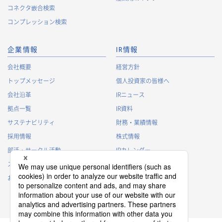
コネクタ嵌合検索
株主に関する個人情報
コンプレッション検索
・
法令に基づく株主管理のため
・
株主への諸連絡・資料送達のため
企業情報
IR情報
採用応募者に関する個人情報
会社概要
経営方針
・
採用応募者への採用情報の発信のため
トップメッセージ
個人投資家の皆様へ
・
採用選考のため
会社沿革
IRニュース
・
当社における採用業務管理のため
拠点一覧
IR資料
・
その他、法令の定め、または法的権限のある当局の法令に
サステナビリティ
財務・業績情報
基づく命令・指導等に従った対応
採用情報
株式情報
退職者から取得した個人情報
部活・サークル活動
IRカレンダー
・
退職後の連絡
スポンサー活動
IRに関するよくあるご質問
・
その他、法令の定め、または法的権限のある当局の法令に
基づく命令・指導等に従った対応
お問い合わせ
IRポリシー
免責事項
3.
個人情報の第三者提供について
当社は、以下の場合を除き、個人情報を第三者に提供すること