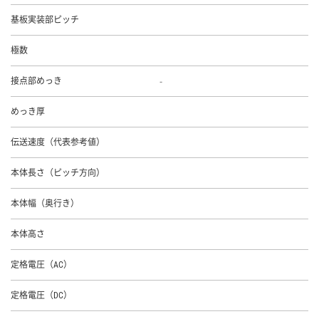
基板実装部ピッチ
極数
-
接点部めっき
めっき厚
伝送速度（代表参考値）
本体長さ（ピッチ方向）
本体幅（奥行き）
本体高さ
定格電圧（AC）
定格電圧（DC）