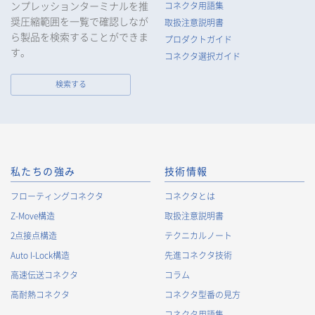
ンプレッションターミナルを推
コネクタ用語集
所、電話番号、電子メールアドレス、勤務先情報（所属会社
奨圧縮範囲を一覧で確認しなが
名、所属部署名、役職、住所、電話（FAX）番号等）、性別、銀
取扱注意説明書
ら製品を検索することができま
行口座情報等の個人情報を取得します。当社は、適正に個人情
プロダクトガイド
報を取得し、偽りその他不正の手段により取得することはいた
す。
コネクタ選択ガイド
しません。
なお、当社は、Cookieおよびその他のトラッキング技術（例え
検索する
ばWebビーコン）を使用して、IPアドレス等の識別子を含む、
お客様等の当ウェブサイトにおけるアクセス履歴および利用状
況に関する情報（以下、Cookie情報といいます）を収集してお
ります。Cookie情報は、当社が保有する会員サービスのお客様
の個人情報と紐づけられる場合があります。個人情報と紐づけ
られる場合のCookie情報は、後掲及びCookieポリシーに従って
私たちの強み
技術情報
取り扱います。
https://www.irisoele.com/jp/cookie/
フローティングコネクタ
コネクタとは
Z-Move構造
取扱注意説明書
2.
個人情報の利用目的
2点接点構造
テクニカルノート
当社が取得する個人情報の利用目的は、次の通りです。当社
Auto I-Lock構造
先進コネクタ技術
は、次の利用目的を、関連性を有すると合理的に認められる範
囲で変更することがあり、変更した場合には、変更された利用
高速伝送コネクタ
コラム
目的について、ご本人に通知又は公表します。
高耐熱コネクタ
コネクタ型番の見方
お客様に関する情報
コネクタ用語集