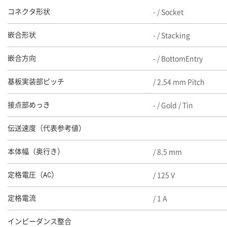
- / Socket
コネクタ形状
- / Stacking
嵌合形状
- / BottomEntry
嵌合方向
/ 2.54 mm Pitch
基板実装部ピッチ
- / Gold / Tin
接点部めっき
伝送速度（代表参考値）
/ 8.5 mm
本体幅（奥行き）
/ 125 V
定格電圧（AC）
/ 1 A
定格電流
インピーダンス整合