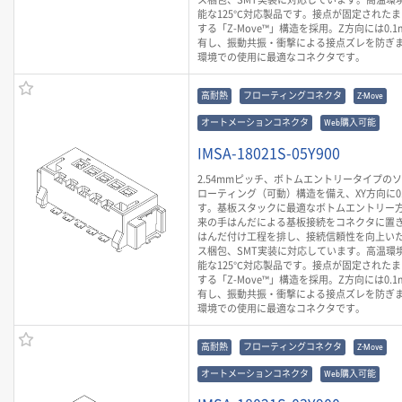
能な125℃対応製品です。接点が固定された
する「Z-Move™」構造を採用。Z方向には0.
有し、振動共振・衝撃による接点ズレを防ぎ
環境での使用に最適なコネクタです。
高耐熱
フローティングコネクタ
Z-Move
オートメーションコネクタ
Web購入可能
IMSA-18021S-05Y900
2.54mmピッチ、ボトムエントリータイプの
ローティング（可動）構造を備え、XY方向に0
す。基板スタックに最適なボトムエントリー
来の手はんだによる基板接続をコネクタに置
はんだ付け工程を排し、接続信頼性を向上いた
ス梱包、SMT実装に対応しています。高温環
能な125℃対応製品です。接点が固定された
する「Z-Move™」構造を採用。Z方向には0.
有し、振動共振・衝撃による接点ズレを防ぎ
環境での使用に最適なコネクタです。
高耐熱
フローティングコネクタ
Z-Move
オートメーションコネクタ
Web購入可能