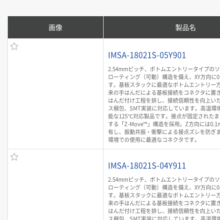
画像
製品名
IMSA-18021S-05Y901
2.54mmピッチ、ボトムエントリータイプの
ローティング（可動）構造を備え、XY方向に0
す。基板スタックに最適なボトムエントリー
来の手はんだによる基板接続をコネクタに置
はんだ付け工程を排し、接続信頼性を向上いた
ス梱包、SMT実装に対応しています。高温環
能な125℃対応製品です。接点が固定された
する「Z-Move™」構造を採用。Z方向には0.
有し、振動共振・衝撃による接点ズレを防ぎ
環境での使用に最適なコネクタです。
IMSA-18021S-04Y911
2.54mmピッチ、ボトムエントリータイプの
ローティング（可動）構造を備え、XY方向に0
す。基板スタックに最適なボトムエントリー
来の手はんだによる基板接続をコネクタに置
はんだ付け工程を排し、接続信頼性を向上いた
ス梱包、SMT実装に対応しています。高温環