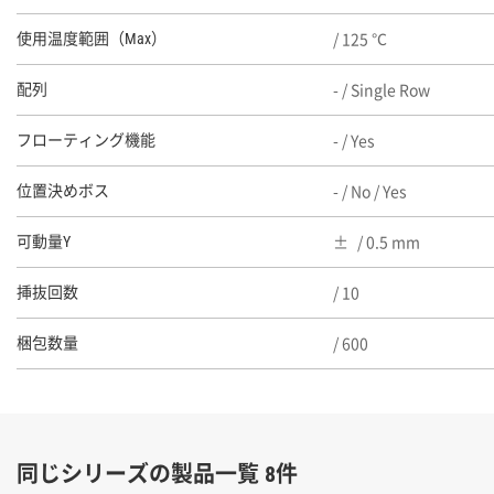
/ 125 ℃
使用温度範囲（Max）
- / Single Row
配列
- / Yes
フローティング機能
- / No / Yes
位置決めボス
/ 0.5 mm
可動量Y
/ 10
挿抜回数
/ 600
梱包数量
同じシリーズの製品一覧 8件