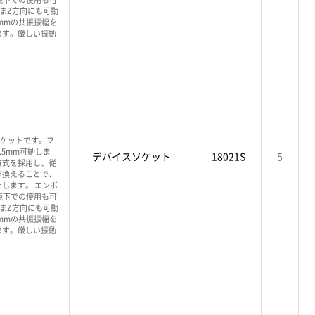
ままZ方向にも可動
1mmの共振振幅を
ます。厳しい振動
ソケットです。フ
.5mm可動しま
デバイスソケット
18021S
5
方式を採用し、従
き換えることで、
します。 エンボ
境下での使用も可
ままZ方向にも可動
1mmの共振振幅を
ます。厳しい振動