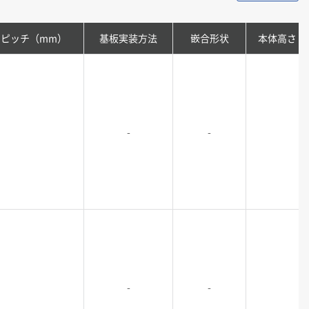
ピッチ（mm）
基板実装方法
嵌合形状
本体高さ
-
-
-
-