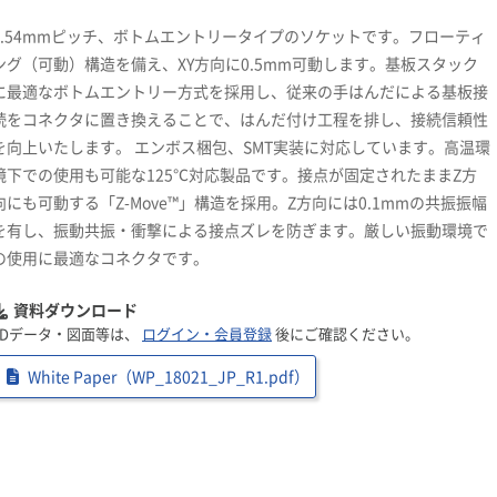
2.54mmピッチ、ボトムエントリータイプのソケットです。フローティ
ング（可動）構造を備え、XY方向に0.5mm可動します。基板スタック
に最適なボトムエントリー方式を採用し、従来の手はんだによる基板接
続をコネクタに置き換えることで、はんだ付け工程を排し、接続信頼性
を向上いたします。 エンボス梱包、SMT実装に対応しています。高温環
境下での使用も可能な125℃対応製品です。接点が固定されたままZ方
向にも可動する「Z-Move™」構造を採用。Z方向には0.1mmの共振振幅
を有し、振動共振・衝撃による接点ズレを防ぎます。厳しい振動環境で
の使用に最適なコネクタです。
資料ダウンロード
3Dデータ・図面等は、
ログイン・会員登録
後にご確認ください。
White Paper（WP_18021_JP_R1.pdf）