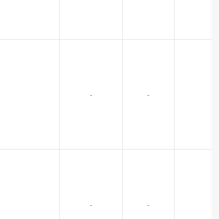
-
-
-
-