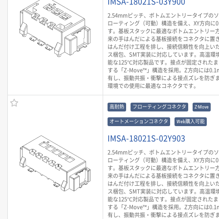
IMSA-18021S-03Y900
2.54mmピッチ、ボトムエントリータイプの
ローティング（可動）構造を備え、XY方向に0
す。基板スタックに最適なボトムエントリー
来の手はんだによる基板接続をコネクタに置
はんだ付け工程を排し、接続信頼性を向上いた
ス梱包、SMT実装に対応しています。高温環
能な125℃対応製品です。接点が固定された
する「Z-Move™」構造を採用。Z方向には0.
有し、振動共振・衝撃による接点ズレを防ぎ
環境での使用に最適なコネクタです。
高耐熱
フローティングコネクタ
Z-Move
オートメーションコネクタ
Web購入可能
IMSA-18021S-02Y903
2.54mmピッチ、ボトムエントリータイプの
ローティング（可動）構造を備え、XY方向に0
す。基板スタックに最適なボトムエントリー
来の手はんだによる基板接続をコネクタに置
はんだ付け工程を排し、接続信頼性を向上いた
ス梱包、SMT実装に対応しています。高温環
能な125℃対応製品です。接点が固定された
する「Z-Move™」構造を採用。Z方向には0.
有し、振動共振・衝撃による接点ズレを防ぎ