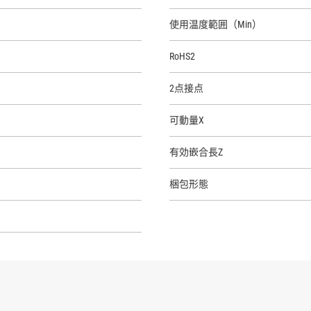
使用温度範囲（Min）
RoHS2
2点接点
可動量X
有効嵌合長Z
梱包形態