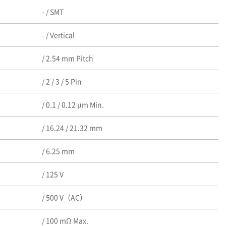
- / SMT
- / Vertical
/ 2.54 mm Pitch
/ 2 / 3 / 5 Pin
/ 0.1 / 0.12 μm Min.
/ 16.24 / 21.32 mm
/ 6.25 mm
/ 125 V
/ 500 V（AC）
/ 100 mΩ Max.