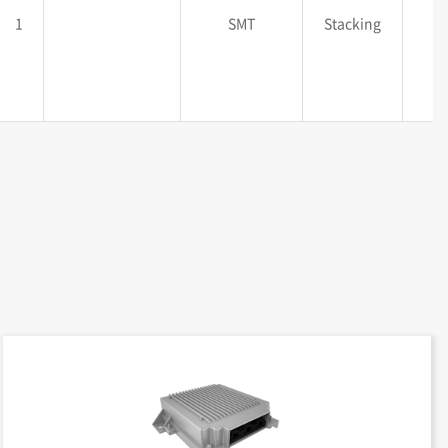
1
SMT
Stacking
2