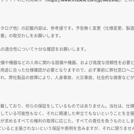
カタログ他）の記載内容は、参考値です。予告無く変更（仕様変更、製
様書」の取交わしをお願いします。
品の適合性について十分な確認をお願いします。
送設備や機器などの人命に関わる設備や機器、および高度な信頼性を必要
、用途に合った仕様確認が必要となりますので、必ず事前に弊社窓口へ
され、弊社製品の故障により、人身事故、火災事故、社会的な損害など
掲載しており、何らの保証をしているものではありません。当社は、仕
害している可能性もなく、それに関連した申立てもないということを主
者が求めるすべての権利の取得に応じた、すべての責任を負うものとし
ていると主張されないという保証や表明を含みますが、それに限りません