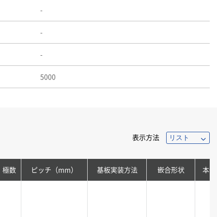
-
-
-
5000
表示方法
極数
ピッチ（mm）
基板実装方法
嵌合形状
本体