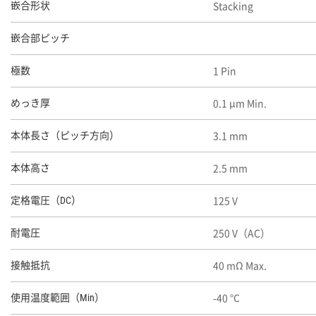
Stacking
嵌合形状
嵌合部ピッチ
1 Pin
極数
0.1 μm Min.
めっき厚
3.1 mm
本体長さ（ピッチ方向）
2.5 mm
本体高さ
125 V
定格電圧（DC）
250 V（AC）
耐電圧
40 mΩ Max.
接触抵抗
-40 ℃
使用温度範囲（Min）