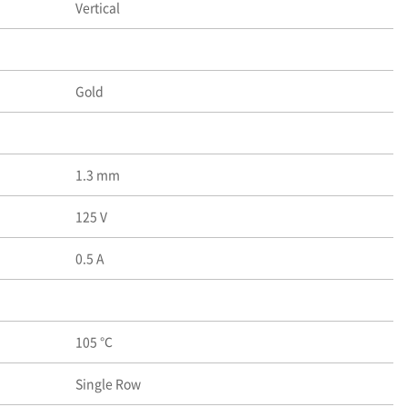
Vertical
Gold
1.3 mm
125 V
0.5 A
105 ℃
Single Row