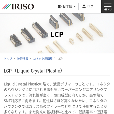
ログイン
日本語
LCP
トップ
技術情報
コネクタ用語集
LCP
LCP（Liquid Crystal Plastic）
Liquid Crystal Plasticの略で、液晶ポリマーのことです。コネクタ
の
ハウジング
に使用される事も多いスーパー
エンジニアリングプ
ラスチック
で、流れ性が良く、薄肉成型に向くほか、高耐熱で
SMT対応品に向きます。靭性はさほど高くないため、コネクタの
ハウジングではガラス系のフィラーなどを混ぜて使用することが
多くなります。また従来の基板材料と比べて、低誘電率・低誘電