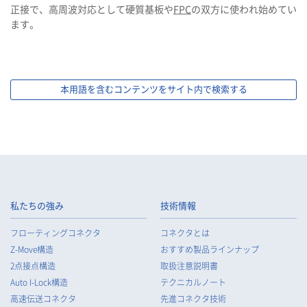
正接で、高周波対応として硬質基板や
FPC
の双方に使われ始めてい
ます。
本用語を含むコンテンツをサイト内で検索する
私たちの強み
技術情報
フローティングコネクタ
コネクタとは
Z-Move構造
おすすめ製品ラインナップ
2点接点構造
取扱注意説明書
Auto I-Lock構造
テクニカルノート
高速伝送コネクタ
先進コネクタ技術