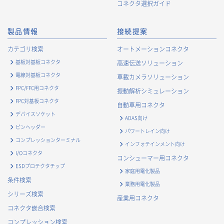
コネクタ選択ガイド
製品情報
接続提案
カテゴリ検索
オートメーションコネクタ
基板対基板コネクタ
高速伝送ソリューション
電線対基板コネクタ
車載カメラソリューション
FPC/FFC用コネクタ
振動解析シミュレーション
FPC対基板コネクタ
自動車用コネクタ
デバイスソケット
ADAS向け
ピンヘッダー
パワートレイン向け
コンプレッションターミナル
インフォテインメント向け
I/Oコネクタ
コンシューマー用コネクタ
ESDプロテクタチップ
家庭用電化製品
条件検索
業務用電化製品
シリーズ検索
産業用コネクタ
コネクタ嵌合検索
コンプレッション検索