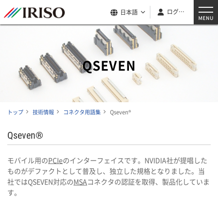
ログイン
日本語
QSEVEN
トップ
技術情報
コネクタ用語集
Qseven®
Qseven®
モバイル用の
PCIe
のインターフェイスです。NVIDIA社が提唱した
ものがデファクトとして普及し、独立した規格となりました。当
社ではQSEVEN対応の
MSA
コネクタの認証を取得、製品化していま
す。