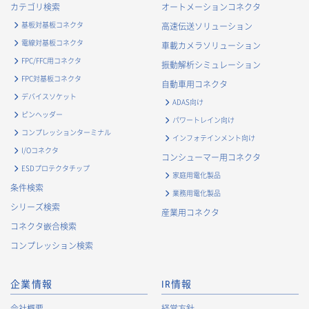
カテゴリ検索
オートメーションコネクタ
基板対基板コネクタ
高速伝送ソリューション
電線対基板コネクタ
車載カメラソリューション
FPC/FFC用コネクタ
振動解析シミュレーション
FPC対基板コネクタ
自動車用コネクタ
デバイスソケット
ADAS向け
ピンヘッダー
パワートレイン向け
コンプレッションターミナル
インフォテインメント向け
I/Oコネクタ
コンシューマー用コネクタ
ESDプロテクタチップ
家庭用電化製品
条件検索
業務用電化製品
シリーズ検索
産業用コネクタ
コネクタ嵌合検索
コンプレッション検索
企業情報
IR情報
会社概要
経営方針