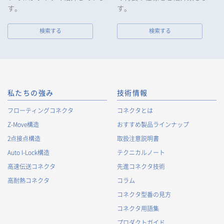
す。
す。
検索する
検索する
私たちの強み
技術情報
フローティングコネクタ
コネクタとは
Z-Move構造
おすすめ製品ラインナップ
2点接点構造
取扱注意説明書
Auto I-Lock構造
テクニカルノート
高速伝送コネクタ
先進コネクタ技術
高耐熱コネクタ
コラム
コネクタ型番の見方
コネクタ用語集
プロダクトガイド