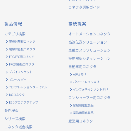
コネクタ選択ガイド
製品情報
接続提案
カテゴリ検索
オートメーションコネクタ
基板対基板コネクタ
高速伝送ソリューション
電線対基板コネクタ
車載カメラソリューション
FPC/FFC用コネクタ
振動解析シミュレーション
FPC対基板コネクタ
自動車用コネクタ
デバイスソケット
ADAS向け
ピンヘッダー
パワートレイン向け
コンプレッションターミナル
インフォテインメント向け
I/Oコネクタ
コンシューマー用コネクタ
ESDプロテクタチップ
家庭用電化製品
条件検索
業務用電化製品
シリーズ検索
産業用コネクタ
コネクタ嵌合検索