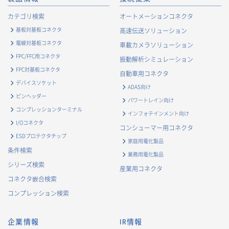
カテゴリ検索
オートメーションコネクタ
基板対基板コネクタ
高速伝送ソリューション
電線対基板コネクタ
車載カメラソリューション
FPC/FFC用コネクタ
振動解析シミュレーション
FPC対基板コネクタ
自動車用コネクタ
デバイスソケット
ADAS向け
ピンヘッダー
パワートレイン向け
コンプレッションターミナル
インフォテインメント向け
I/Oコネクタ
コンシューマー用コネクタ
ESDプロテクタチップ
家庭用電化製品
条件検索
業務用電化製品
シリーズ検索
産業用コネクタ
コネクタ嵌合検索
コンプレッション検索
企業情報
IR情報