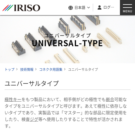
ログイン
日本語
ユニバーサルタイプ
UNIVERSAL-TYPE
トップ
技術情報
コネクタ用語集
ユニバーサルタイプ
ユニバーサルタイプ
極性キー
をもつ製品において、相手側がどの極性でも
嵌合
可能な
タイプをユニバーサルタイプと呼びます。あえて極性に依存しな
いタイプであり、実製品では「マスター」的な部品に限定使用を
したり、検査
ジグ
等へ使用したりすることで特性が活かされま
す。