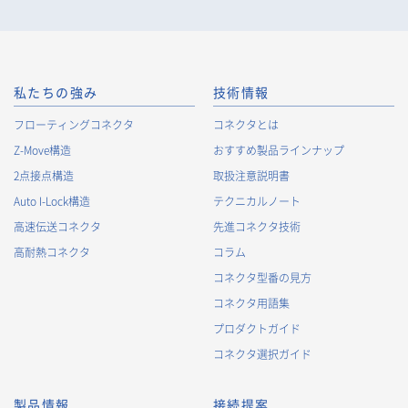
私たちの強み
技術情報
フローティングコネクタ
コネクタとは
Z-Move構造
おすすめ製品ラインナップ
2点接点構造
取扱注意説明書
Auto I-Lock構造
テクニカルノート
高速伝送コネクタ
先進コネクタ技術
高耐熱コネクタ
コラム
コネクタ型番の見方
コネクタ用語集
プロダクトガイド
コネクタ選択ガイド
製品情報
接続提案