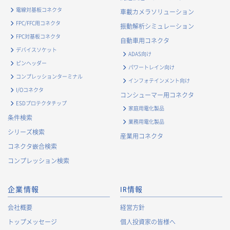
電線対基板コネクタ
車載カメラソリューション
FPC/FFC用コネクタ
振動解析シミュレーション
FPC対基板コネクタ
自動車用コネクタ
デバイスソケット
ADAS向け
ピンヘッダー
パワートレイン向け
コンプレッションターミナル
インフォテインメント向け
I/Oコネクタ
コンシューマー用コネクタ
ESDプロテクタチップ
家庭用電化製品
条件検索
業務用電化製品
シリーズ検索
産業用コネクタ
コネクタ嵌合検索
コンプレッション検索
企業情報
IR情報
会社概要
経営方針
トップメッセージ
個人投資家の皆様へ