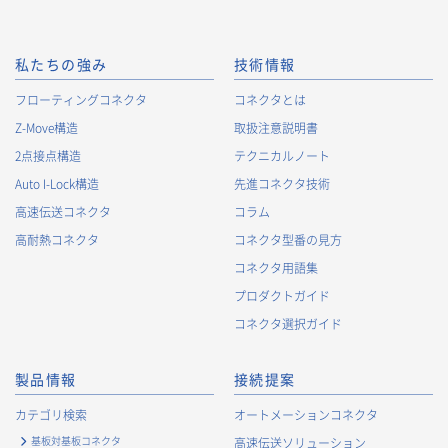
私たちの強み
技術情報
フローティングコネクタ
コネクタとは
Z-Move構造
取扱注意説明書
2点接点構造
テクニカルノート
Auto I-Lock構造
先進コネクタ技術
高速伝送コネクタ
コラム
高耐熱コネクタ
コネクタ型番の見方
コネクタ用語集
プロダクトガイド
コネクタ選択ガイド
製品情報
接続提案
カテゴリ検索
オートメーションコネクタ
基板対基板コネクタ
高速伝送ソリューション