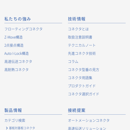
私たちの強み
技術情報
フローティングコネクタ
コネクタとは
Z-Move構造
取扱注意説明書
2点接点構造
テクニカルノート
Auto I-Lock構造
先進コネクタ技術
高速伝送コネクタ
コラム
高耐熱コネクタ
コネクタ型番の見方
コネクタ用語集
プロダクトガイド
コネクタ選択ガイド
製品情報
接続提案
カテゴリ検索
オートメーションコネクタ
基板対基板コネクタ
高速伝送ソリューション