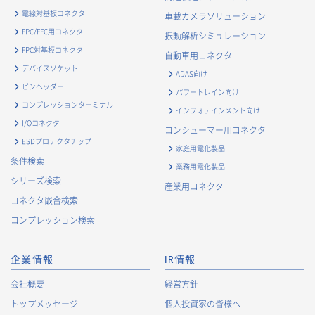
電線対基板コネクタ
車載カメラソリューション
FPC/FFC用コネクタ
振動解析シミュレーション
FPC対基板コネクタ
自動車用コネクタ
デバイスソケット
ADAS向け
ピンヘッダー
パワートレイン向け
コンプレッションターミナル
インフォテインメント向け
I/Oコネクタ
コンシューマー用コネクタ
ESDプロテクタチップ
家庭用電化製品
条件検索
業務用電化製品
シリーズ検索
産業用コネクタ
コネクタ嵌合検索
コンプレッション検索
企業情報
IR情報
会社概要
経営方針
トップメッセージ
個人投資家の皆様へ