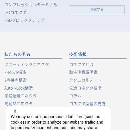
コンプレッションターミナル
検索する
I/Oコネクタ
ESDプロテクタチップ
私たちの強み
技術情報
フローティングコネクタ
コネクタとは
Z-Move構造
取扱注意説明書
2点接点構造
テクニカルノート
Auto I-Lock構造
先進コネクタ技術
高速伝送コネクタ
コラム
高耐熱コネクタ
コネクタ型番の見方
コネクタ用語集
プロダクトガイド
コネクタ選択ガイド