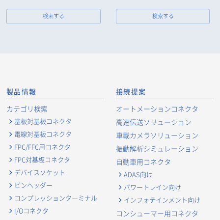
検索する
検索する
製品情報
接続提案
カテゴリ検索
オートメーションコネクタ
基板対基板コネクタ
高速伝送ソリューション
電線対基板コネクタ
車載カメラソリューション
FPC/FFC用コネクタ
振動解析シミュレーション
FPC対基板コネクタ
自動車用コネクタ
デバイスソケット
ADAS向け
ピンヘッダー
パワートレイン向け
コンプレッションターミナル
インフォテインメント向け
I/Oコネクタ
コンシューマー用コネクタ