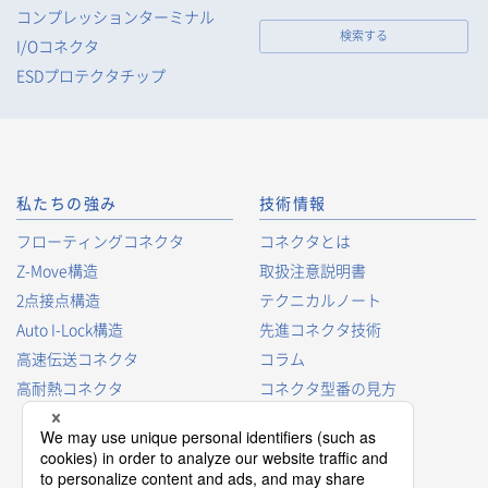
コンプレッションターミナル
検索する
I/Oコネクタ
ESDプロテクタチップ
私たちの強み
技術情報
フローティングコネクタ
コネクタとは
Z-Move構造
取扱注意説明書
2点接点構造
テクニカルノート
Auto I-Lock構造
先進コネクタ技術
高速伝送コネクタ
コラム
高耐熱コネクタ
コネクタ型番の見方
コネクタ用語集
プロダクトガイド
コネクタ選択ガイド