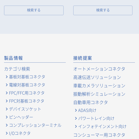
検索する
検索する
製品情報
接続提案
カテゴリ検索
オートメーションコネクタ
基板対基板コネクタ
高速伝送ソリューション
電線対基板コネクタ
車載カメラソリューション
FPC/FFC用コネクタ
振動解析シミュレーション
FPC対基板コネクタ
自動車用コネクタ
デバイスソケット
ADAS向け
ピンヘッダー
パワートレイン向け
コンプレッションターミナル
インフォテインメント向け
I/Oコネクタ
コンシューマー用コネクタ