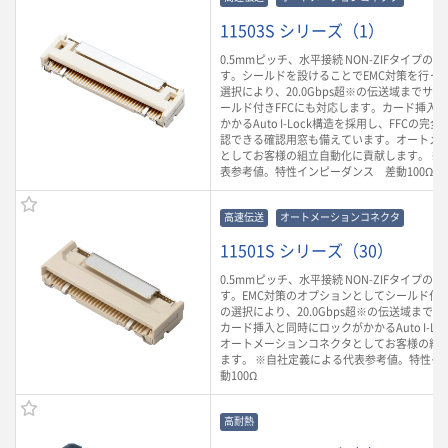
11503S シリーズ（1）
0.5mmピッチ、水平接続 NON-ZIFタイプのFP
す。シールドを設けることでEMC対策を行って
選択により、20.0Gbps超※の伝送域までサ
ールド付きFFCにも対応します。カード挿入
かかるAuto I-Lock構造を採用し、FFCの
認できる確認用窓も備えています。オートメ
としてお客様の組立自動化に貢献します。 ※
表参考値。特性インピーダンス 差動100Ω
高速伝送
オートメーションコネクタ
11501S シリーズ（30）
0.5mmピッチ、水平接続 NON-ZIFタイプのFP
す。EMC対策のオプションとしてシールド付き
の選択により、20.0Gbps超※の伝送域まで
カード挿入と同時にロックがかかるAuto I-L
オートメーションコネクタとしてお客様の組
ます。 ※自社定義による代表参考値。特性イ
動100Ω
高耐熱