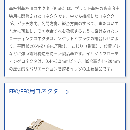
基板対基板用コネクタ（BtoB）は、プリント基板の高密度実
装用に開発されたコネクタです。中でも接続したコネクタ
が、ピッチ方向、列間方向、嵌合方向のすべて、またはいず
れかに可動し、その嵌合ずれを吸収するように設計されたフ
ローティングコネクタは、ソケットとプラグの組合わせによ
り、平面状のX-Y-Z方向に可動し、こじり（衝撃）、位置ズレ
などに強い設計構造を持った製品群です。イリソのフローテ
ィングコネクタは、0.4～2.0mmピッチ、嵌合高さ4～30mm
の圧倒的なバリエーションを誇るイリソの主要製品です。
FPC/FFC用コネクタ