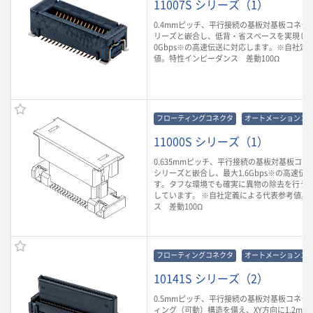
11007S シリーズ（1）
0.4mmピッチ、平行接続の基板対基板コネクタ
リーズと嵌合し、低背・省スペースを実現しな
0Gbps※の高速伝送に対応します。※自社定
値。特性インピーダンス 差動100Ω
フローティングコネクタ
オートメーションコ
11000S シリーズ（1）
0.635mmピッチ、平行接続の基板対基板コネク
シリーズと嵌合し、最大1.6Gbps※の高速伝
す。タフな環境でも確実に異物の除去を行う2
しています。 ※自社定義による代表参考値。
ス 差動100Ω
フローティングコネクタ
オートメーションコ
10141S シリーズ（2）
0.5mmピッチ、平行接続の基板対基板コネク
ィング（可動）構造を備え、XY方向に1.2mm可