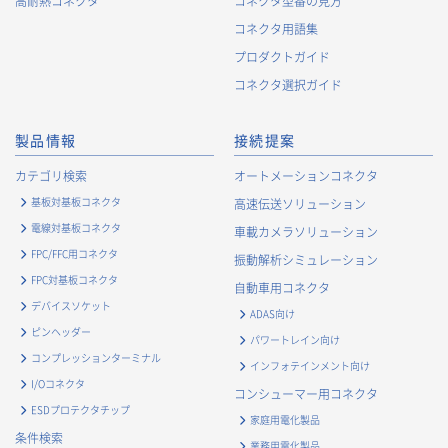
高耐熱コネクタ
コネクタ型番の見方
コネクタ用語集
プロダクトガイド
コネクタ選択ガイド
製品情報
接続提案
カテゴリ検索
オートメーションコネクタ
基板対基板コネクタ
高速伝送ソリューション
電線対基板コネクタ
車載カメラソリューション
FPC/FFC用コネクタ
振動解析シミュレーション
FPC対基板コネクタ
自動車用コネクタ
デバイスソケット
ADAS向け
ピンヘッダー
パワートレイン向け
コンプレッションターミナル
インフォテインメント向け
I/Oコネクタ
コンシューマー用コネクタ
ESDプロテクタチップ
家庭用電化製品
条件検索
業務用電化製品