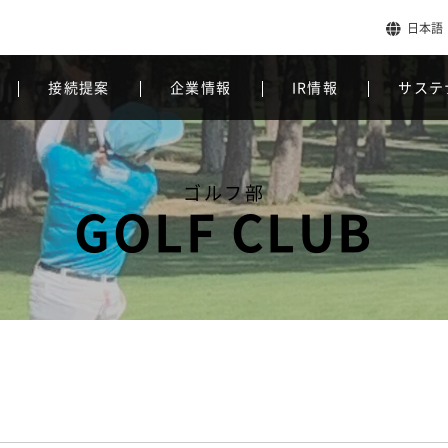
日本語
接続提案
企業情報
IR情報
サステ
ゴルフ部
GOLF CLUB