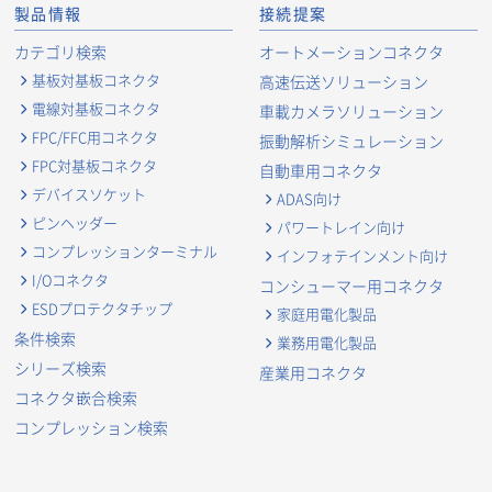
製品情報
接続提案
カテゴリ検索
オートメーションコネクタ
基板対基板コネクタ
高速伝送ソリューション
電線対基板コネクタ
車載カメラソリューション
FPC/FFC用コネクタ
振動解析シミュレーション
FPC対基板コネクタ
自動車用コネクタ
デバイスソケット
ADAS向け
ピンヘッダー
パワートレイン向け
コンプレッションターミナル
インフォテインメント向け
I/Oコネクタ
コンシューマー用コネクタ
ESDプロテクタチップ
家庭用電化製品
条件検索
業務用電化製品
シリーズ検索
産業用コネクタ
コネクタ嵌合検索
コンプレッション検索