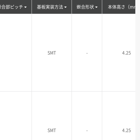
嵌合部ピッチ
基板実装方法
嵌合形状
本体高さ（mm
SMT
-
4.25
SMT
-
4.25