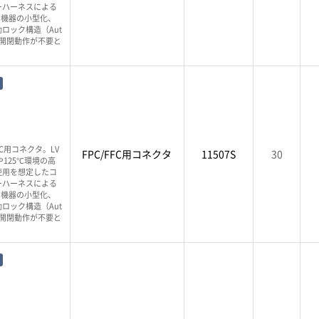
ーハーネスによる
、機器の小型化、
ロック構造（Aut
バー開閉動作が不要と
PC用コネクタ。LV
FPC/FFC用コネクタ
11507S
30
125℃環境の高
使用を想定したコ
ーハーネスによる
、機器の小型化、
ロック構造（Aut
バー開閉動作が不要と