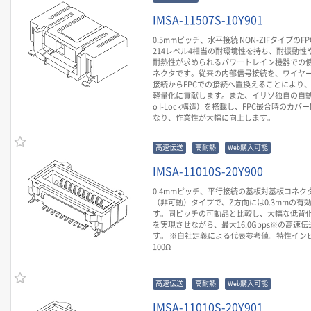
IMSA-11507S-10Y901
0.5mmピッチ、水平接続 NON-ZIFタイプのF
214レベル4相当の耐環境性を持ち、耐振動性や
耐熱性が求められるパワートレイン機器での
ネクタです。従来の内部信号接続を、ワイヤ
接続からFPCでの接続へ置換えることにより
軽量化に貢献します。また、イリソ独自の自動
o I-Lock構造）を搭載し、FPC嵌合時のカ
なり、作業性が大幅に向上します。
高速伝送
高耐熱
Web購入可能
IMSA-11010S-20Y900
0.4mmピッチ、平行接続の基板対基板コネク
（非可動）タイプで、Z方向には0.3mmの有
す。同ピッチの可動品と比較し、大幅な低背
を実現させながら、最大16.0Gbps※の高速
す。 ※自社定義による代表参考値。特性イン
100Ω
高速伝送
高耐熱
Web購入可能
IMSA-11010S-20Y901