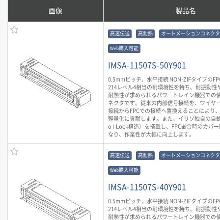
画像
製品名
高速伝送
高耐熱
オートメーションコネクタ
Web購入可能
IMSA-11507S-50Y901
0.5mmピッチ、水平接続 NON-ZIFタイプのF
214レベル4相当の耐環境性を持ち、耐振動性や
耐熱性が求められるパワートレイン機器での
ネクタです。従来の内部信号接続を、ワイヤ
接続からFPCでの接続へ置換えることにより
軽量化に貢献します。また、イリソ独自の自動
o I-Lock構造）を搭載し、FPC嵌合時のカ
なり、作業性が大幅に向上します。
高速伝送
高耐熱
オートメーションコネクタ
Web購入可能
IMSA-11507S-40Y901
0.5mmピッチ、水平接続 NON-ZIFタイプのF
214レベル4相当の耐環境性を持ち、耐振動性や
耐熱性が求められるパワートレイン機器での