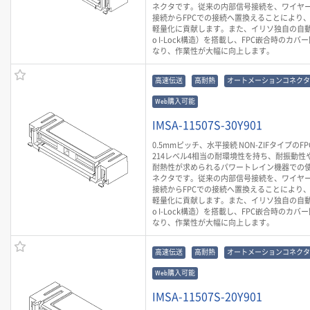
ネクタです。従来の内部信号接続を、ワイヤ
接続からFPCでの接続へ置換えることにより
軽量化に貢献します。また、イリソ独自の自動
o I-Lock構造）を搭載し、FPC嵌合時のカ
なり、作業性が大幅に向上します。
高速伝送
高耐熱
オートメーションコネクタ
Web購入可能
IMSA-11507S-30Y901
0.5mmピッチ、水平接続 NON-ZIFタイプのF
214レベル4相当の耐環境性を持ち、耐振動性や
耐熱性が求められるパワートレイン機器での
ネクタです。従来の内部信号接続を、ワイヤ
接続からFPCでの接続へ置換えることにより
軽量化に貢献します。また、イリソ独自の自動
o I-Lock構造）を搭載し、FPC嵌合時のカ
なり、作業性が大幅に向上します。
高速伝送
高耐熱
オートメーションコネクタ
Web購入可能
IMSA-11507S-20Y901