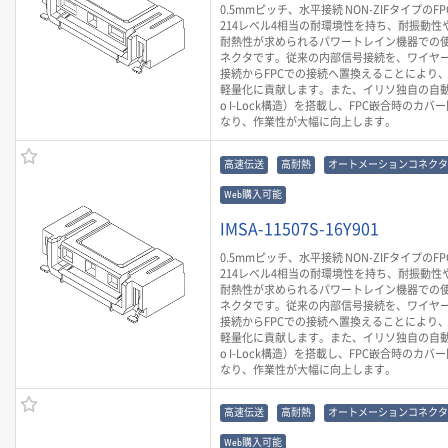
0.5mmピッチ、水平接続 NON-ZIFタイプのF
214レベル4相当の耐環境性を持ち、耐振動性や
耐熱性が求められるパワートレイン機器での
ネクタです。従来の内部信号接続を、ワイヤ
接続からFPCでの接続へ置換えることにより
軽量化に貢献します。また、イリソ独自の自動
o I-Lock構造）を搭載し、FPC嵌合時のカ
なり、作業性が大幅に向上します。
高速伝送
高耐熱
オートメーションコネクタ
Web購入可能
IMSA-11507S-16Y901
0.5mmピッチ、水平接続 NON-ZIFタイプのF
214レベル4相当の耐環境性を持ち、耐振動性や
耐熱性が求められるパワートレイン機器での
ネクタです。従来の内部信号接続を、ワイヤ
接続からFPCでの接続へ置換えることにより
軽量化に貢献します。また、イリソ独自の自動
o I-Lock構造）を搭載し、FPC嵌合時のカ
なり、作業性が大幅に向上します。
高速伝送
高耐熱
オートメーションコネクタ
Web購入可能