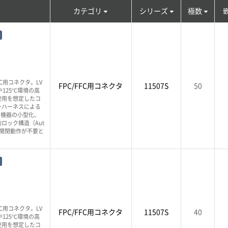
カテゴリ
シリーズ
極数
PC用コネクタ。LV
FPC/FFC用コネクタ
11507S
50
125℃環境の高
使用を想定したコ
ーハーネスによる
、機器の小型化、
ロック構造（Aut
バー開閉動作が不要と
PC用コネクタ。LV
FPC/FFC用コネクタ
11507S
40
125℃環境の高
使用を想定したコ