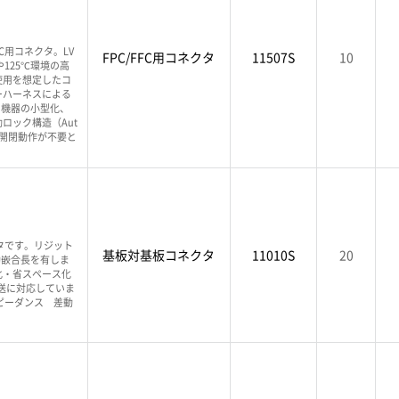
PC用コネクタ。LV
FPC/FFC用コネクタ
11507S
10
125℃環境の高
使用を想定したコ
ーハーネスによる
、機器の小型化、
ロック構造（Aut
バー開閉動作が不要と
タです。リジット
基板対基板コネクタ
11010S
20
効嵌合長を有しま
化・省スペース化
伝送に対応していま
ピーダンス 差動