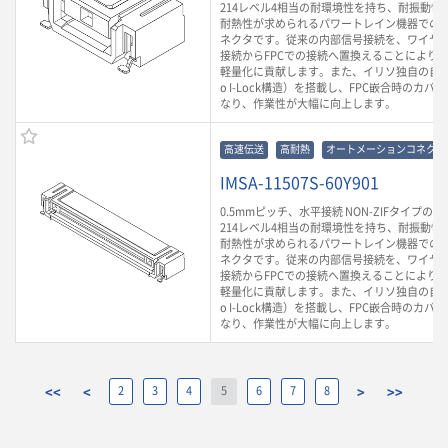
214レベル4相当の耐環境性を持ち、耐振動性や
耐熱性が求められるパワートレイン機器での
ネクタです。従来の内部信号接続を、ワイヤ
接続からFPCでの接続へ置換えることにより
軽量化に貢献します。また、イリソ独自の自動
o I-Lock構造）を搭載し、FPC嵌合時のカ
なり、作業性が大幅に向上します。
高速伝送
高耐熱
オートメーションコネクタ
IMSA-11507S-60Y901
0.5mmピッチ、水平接続 NON-ZIFタイプのF
214レベル4相当の耐環境性を持ち、耐振動性や
耐熱性が求められるパワートレイン機器での
ネクタです。従来の内部信号接続を、ワイヤ
接続からFPCでの接続へ置換えることにより
軽量化に貢献します。また、イリソ独自の自動
o I-Lock構造）を搭載し、FPC嵌合時のカ
なり、作業性が大幅に向上します。
<<
<
2
3
4
5
6
7
8
>
>>