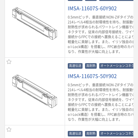
IMSA-11607S-60Y902
0.5mmピッチ、垂直接続 NON-ZIFタイプのF
214レベル4相当の耐環境性を持ち、耐振動性や
耐熱性が求められるパワートレイン機器での
ネクタです。従来の内部信号接続を、ワイヤ
接続からFPCでの接続へ置換えることにより
軽量化に貢献します。また、イリソ独自の自動
o I-Lock構造）を搭載し、FPC嵌合時のカ
なり、作業性が大幅に向上します。
高速伝送
高耐熱
オートメーションコネクタ
IMSA-11607S-50Y902
0.5mmピッチ、垂直接続 NON-ZIFタイプのF
214レベル4相当の耐環境性を持ち、耐振動性や
耐熱性が求められるパワートレイン機器での
ネクタです。従来の内部信号接続を、ワイヤ
接続からFPCでの接続へ置換えることにより
軽量化に貢献します。また、イリソ独自の自動
o I-Lock構造）を搭載し、FPC嵌合時のカ
なり、作業性が大幅に向上します。
高速伝送
高耐熱
オートメーションコネクタ