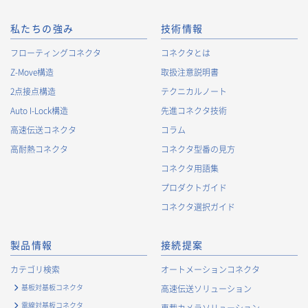
私たちの強み
技術情報
フローティングコネクタ
コネクタとは
Z-Move構造
取扱注意説明書
2点接点構造
テクニカルノート
Auto I-Lock構造
先進コネクタ技術
高速伝送コネクタ
コラム
高耐熱コネクタ
コネクタ型番の見方
コネクタ用語集
プロダクトガイド
コネクタ選択ガイド
製品情報
接続提案
カテゴリ検索
オートメーションコネクタ
基板対基板コネクタ
高速伝送ソリューション
電線対基板コネクタ