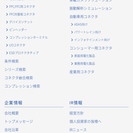
車載カメラソリューション
FPC/FFC用コネクタ
振動解析シミュレーション
FPC対基板コネクタ
自動車用コネクタ
デバイスソケット
ADAS向け
ピンヘッダー
パワートレイン向け
コンプレッションターミナル
インフォテインメント向け
I/Oコネクタ
コンシューマー用コネクタ
ESDプロテクタチップ
家庭用電化製品
条件検索
業務用電化製品
シリーズ検索
産業用コネクタ
コネクタ嵌合検索
コンプレッション検索
企業情報
IR情報
会社概要
経営方針
トップメッセージ
個人投資家の皆様へ
会社沿革
IRニュース