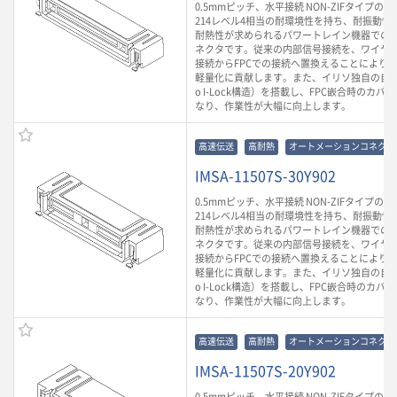
0.5mmピッチ、水平接続 NON-ZIFタイプのF
214レベル4相当の耐環境性を持ち、耐振動性や
耐熱性が求められるパワートレイン機器での
ネクタです。従来の内部信号接続を、ワイヤ
接続からFPCでの接続へ置換えることにより
軽量化に貢献します。また、イリソ独自の自動
o I-Lock構造）を搭載し、FPC嵌合時のカ
なり、作業性が大幅に向上します。
高速伝送
高耐熱
オートメーションコネクタ
IMSA-11507S-30Y902
0.5mmピッチ、水平接続 NON-ZIFタイプのF
214レベル4相当の耐環境性を持ち、耐振動性や
耐熱性が求められるパワートレイン機器での
ネクタです。従来の内部信号接続を、ワイヤ
接続からFPCでの接続へ置換えることにより
軽量化に貢献します。また、イリソ独自の自動
o I-Lock構造）を搭載し、FPC嵌合時のカ
なり、作業性が大幅に向上します。
高速伝送
高耐熱
オートメーションコネクタ
IMSA-11507S-20Y902
0.5mmピッチ、水平接続 NON-ZIFタイプのF