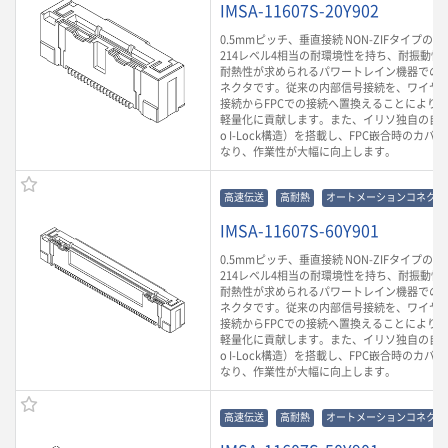
IMSA-11607S-20Y902
0.5mmピッチ、垂直接続 NON-ZIFタイプのF
214レベル4相当の耐環境性を持ち、耐振動性や
耐熱性が求められるパワートレイン機器での
ネクタです。従来の内部信号接続を、ワイヤ
接続からFPCでの接続へ置換えることにより
軽量化に貢献します。また、イリソ独自の自動
o I-Lock構造）を搭載し、FPC嵌合時のカ
なり、作業性が大幅に向上します。
高速伝送
高耐熱
オートメーションコネクタ
IMSA-11607S-60Y901
0.5mmピッチ、垂直接続 NON-ZIFタイプのF
214レベル4相当の耐環境性を持ち、耐振動性や
耐熱性が求められるパワートレイン機器での
ネクタです。従来の内部信号接続を、ワイヤ
接続からFPCでの接続へ置換えることにより
軽量化に貢献します。また、イリソ独自の自動
o I-Lock構造）を搭載し、FPC嵌合時のカ
なり、作業性が大幅に向上します。
高速伝送
高耐熱
オートメーションコネクタ