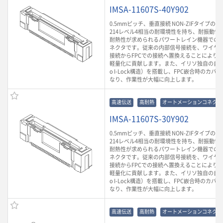
IMSA-11607S-40Y902
0.5mmピッチ、垂直接続 NON-ZIFタイプのF
214レベル4相当の耐環境性を持ち、耐振動性や
耐熱性が求められるパワートレイン機器での
ネクタです。従来の内部信号接続を、ワイヤ
接続からFPCでの接続へ置換えることにより
軽量化に貢献します。また、イリソ独自の自動
o I-Lock構造）を搭載し、FPC嵌合時のカ
なり、作業性が大幅に向上します。
高速伝送
高耐熱
オートメーションコネクタ
IMSA-11607S-30Y902
0.5mmピッチ、垂直接続 NON-ZIFタイプのF
214レベル4相当の耐環境性を持ち、耐振動性や
耐熱性が求められるパワートレイン機器での
ネクタです。従来の内部信号接続を、ワイヤ
接続からFPCでの接続へ置換えることにより
軽量化に貢献します。また、イリソ独自の自動
o I-Lock構造）を搭載し、FPC嵌合時のカ
なり、作業性が大幅に向上します。
高速伝送
高耐熱
オートメーションコネクタ