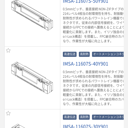
IMSA-11607S-50Y901
0.5mmピッチ、垂直接続 NON-ZIFタイプのF
214レベル4相当の耐環境性を持ち、耐振動性や
耐熱性が求められるパワートレイン機器での
ネクタです。従来の内部信号接続を、ワイヤ
接続からFPCでの接続へ置換えることにより
軽量化に貢献します。また、イリソ独自の自動
o I-Lock構造）を搭載し、FPC嵌合時のカ
なり、作業性が大幅に向上します。
高速伝送
高耐熱
オートメーションコネクタ
IMSA-11607S-40Y901
0.5mmピッチ、垂直接続 NON-ZIFタイプのF
214レベル4相当の耐環境性を持ち、耐振動性や
耐熱性が求められるパワートレイン機器での
ネクタです。従来の内部信号接続を、ワイヤ
接続からFPCでの接続へ置換えることにより
軽量化に貢献します。また、イリソ独自の自動
o I-Lock構造）を搭載し、FPC嵌合時のカ
なり、作業性が大幅に向上します。
高速伝送
高耐熱
オートメーションコネクタ
IMSA-11607S-30Y901