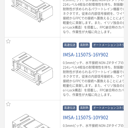
214レベル4相当の耐環境性を持ち、耐振動性や
耐熱性が求められるパワートレイン機器での
ネクタです。従来の内部信号接続を、ワイヤ
接続からFPCでの接続へ置換えることにより
軽量化に貢献します。また、イリソ独自の自動
o I-Lock構造）を搭載し、FPC嵌合時のカ
なり、作業性が大幅に向上します。
高速伝送
高耐熱
オートメーションコネクタ
IMSA-11507S-16Y902
0.5mmピッチ、水平接続 NON-ZIFタイプのF
214レベル4相当の耐環境性を持ち、耐振動性や
耐熱性が求められるパワートレイン機器での
ネクタです。従来の内部信号接続を、ワイヤ
接続からFPCでの接続へ置換えることにより
軽量化に貢献します。また、イリソ独自の自動
o I-Lock構造）を搭載し、FPC嵌合時のカ
なり、作業性が大幅に向上します。
高速伝送
高耐熱
オートメーションコネクタ
IMSA-11507S-10Y902
0.5mmピッチ、水平接続 NON-ZIFタイプのF