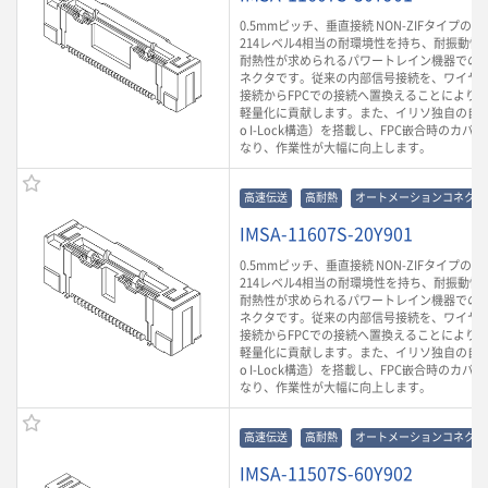
0.5mmピッチ、垂直接続 NON-ZIFタイプのF
214レベル4相当の耐環境性を持ち、耐振動性や
耐熱性が求められるパワートレイン機器での
ネクタです。従来の内部信号接続を、ワイヤ
接続からFPCでの接続へ置換えることにより
軽量化に貢献します。また、イリソ独自の自動
o I-Lock構造）を搭載し、FPC嵌合時のカ
なり、作業性が大幅に向上します。
高速伝送
高耐熱
オートメーションコネクタ
IMSA-11607S-20Y901
0.5mmピッチ、垂直接続 NON-ZIFタイプのF
214レベル4相当の耐環境性を持ち、耐振動性や
耐熱性が求められるパワートレイン機器での
ネクタです。従来の内部信号接続を、ワイヤ
接続からFPCでの接続へ置換えることにより
軽量化に貢献します。また、イリソ独自の自動
o I-Lock構造）を搭載し、FPC嵌合時のカ
なり、作業性が大幅に向上します。
高速伝送
高耐熱
オートメーションコネクタ
IMSA-11507S-60Y902