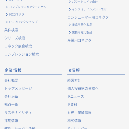
パワートレイン向け
・
お問い合わせ対応、商談、打合せ等業務上必要な対応およ
コンプレッションターミナル
インフォテインメント向け
び連絡のため
I/Oコネクタ
コンシューマー用コネクタ
・
契約の履行または事業上必要な取引先情報の管理のため
ESDプロテクタチップ
家庭用電化製品
・
当社事業および取引に関するアンケート調査等への協力依
条件検索
業務用電化製品
頼のご連絡のため
シリーズ検索
産業用コネクタ
・
官公庁・各種業界団体等への報告・届出のため
コネクタ嵌合検索
株主に関する個人情報
コンプレッション検索
・
法令に基づく株主管理のため
・
株主への諸連絡・資料送達のため
企業情報
IR情報
採用応募者に関する個人情報
会社概要
経営方針
・
採用応募者への採用情報の発信のため
トップメッセージ
個人投資家の皆様へ
・
採用選考のため
会社沿革
IRニュース
・
当社における採用業務管理のため
拠点一覧
IR資料
・
その他、法令の定め、または法的権限のある当局の法令に
サステナビリティ
財務・業績情報
基づく命令・指導等に従った対応
採用情報
株式情報
退職者から取得した個人情報
部活・サークル活動
IRカレンダー