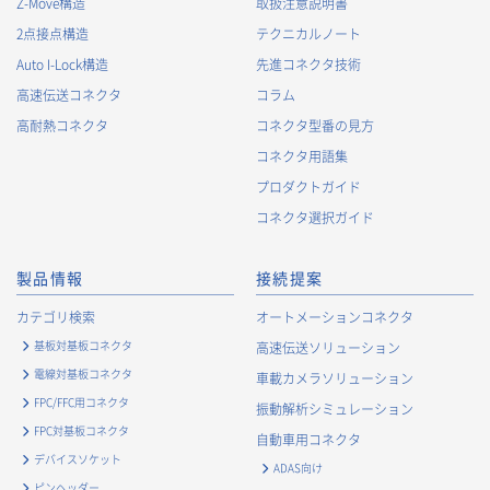
Z-Move構造
取扱注意説明書
2.
個人情報の利用目的
2点接点構造
テクニカルノート
当社が取得する個人情報の利用目的は、次の通りです。当社
Auto I-Lock構造
先進コネクタ技術
は、次の利用目的を、関連性を有すると合理的に認められる範
囲で変更することがあり、変更した場合には、変更された利用
高速伝送コネクタ
コラム
目的について、ご本人に通知又は公表します。
高耐熱コネクタ
コネクタ型番の見方
お客様に関する情報
コネクタ用語集
・
お客様に対する当社製品のご案内のため
プロダクトガイド
・
お客様に対するキャンペーン、イベント開催案内等の情報
コネクタ選択ガイド
提供のため
・
市場調査・データ分析及び商品・サービスの企画・開発
製品情報
接続提案
等、お客様へのサービス向上のため
・
お客様の情報管理のため
カテゴリ検索
オートメーションコネクタ
・
お客様との取引の進捗状況を管理するため
基板対基板コネクタ
高速伝送ソリューション
・
お客様に対してアンケートを実施するため
電線対基板コネクタ
車載カメラソリューション
・
お客様からのお問合せに対して対応するため
FPC/FFC用コネクタ
振動解析シミュレーション
・
マーケティング調査及び分析のため
FPC対基板コネクタ
自動車用コネクタ
お取引先および業務上関係する他社・団体・官公庁の方に関す
デバイスソケット
ADAS向け
る個人情報
ピンヘッダー