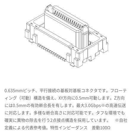
0.635mmピッチ、平行接続の基板対基板コネクタです。フローテ
ィング（可動）構造を備え、XY方向に0.5mm可動します。Z方向
には0.5mmの有効嵌合長を有します。最大3.0Gbps※の高速伝送
に対応します。多様な嵌合高さに対応可能です。タフな環境でも
確実に異物の除去を行う2点接点構造を採用しています。 ※自社
定義による代表参考値。特性インピーダンス 差動100Ω