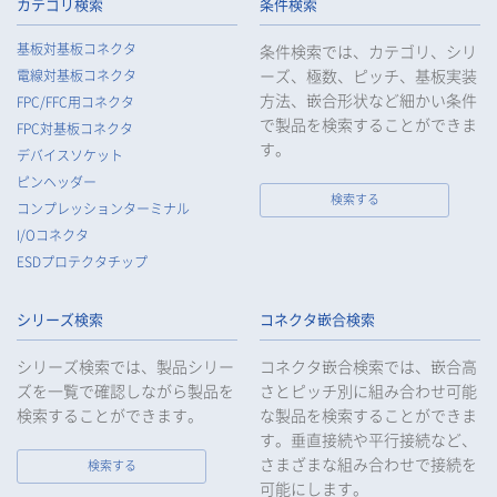
られるよう、必要かつ適切な監督を行います。
カテゴリ検索
条件検索
5.
当社がお客様等の個人データの取扱いを委託する場合は、お客
基板対基板コネクタ
条件検索では、カテゴリ、シリ
様等の個人データの安全管理が図られるよう必要かつ適切な監
ーズ、極数、ピッチ、基板実装
電線対基板コネクタ
督を行います。
方法、嵌合形状など細かい条件
FPC/FFC用コネクタ
6.
当社は、法令で例外として定められている場合を除き、お客様
で製品を検索することができま
FPC対基板コネクタ
等の個人データをあらかじめ、ご本人の同意を得ることなく第
す。
デバイスソケット
三者に提供することはいたしません。
ピンヘッダー
7.
当社は、法令で不要とされている場合を除き、第三者に個人デ
検索する
コンプレッションターミナル
ータを提供したとき、又は受けたときは、法令で定められた確
I/Oコネクタ
認・記録義務を適正に履行いたします。
ESDプロテクタチップ
8.
当社は、匿名加工情報を作成する場合は、法令で定められた基
準を遵守し、適切な安全管理措置を実施します。
シリーズ検索
コネクタ嵌合検索
9.
当社は、個人情報の漏えい等の事故が発生した場合は、お客様
等の保護を最優先する考えのもと、被害を最小限にとどめるた
シリーズ検索では、製品シリー
コネクタ嵌合検索では、嵌合高
めに合理的な範囲で速やかに対応し、再発防止に向けた取り組
ズを一覧で確認しながら製品を
さとピッチ別に組み合わせ可能
みを行います。
検索することができます。
な製品を検索することができま
す。垂直接続や平行接続など、
10.
当社は、個人情報報保護のための管理体制および取り組みを継
続的に見直し、定期的に評価を実施し、その改善に努めてまい
さまざまな組み合わせで接続を
検索する
ります。
可能にします。