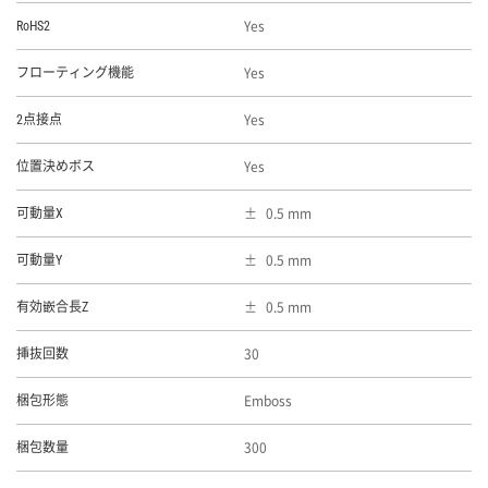
Yes
RoHS2
Yes
フローティング機能
Yes
2点接点
Yes
位置決めボス
0.5 mm
可動量X
0.5 mm
可動量Y
0.5 mm
有効嵌合長Z
30
挿抜回数
Emboss
梱包形態
300
梱包数量