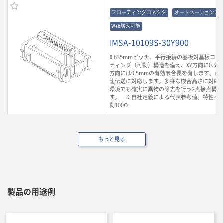
フローティングコネクタ
オートメーションコ
Web購入可能
IMSA-10109S-30Y900
0.635mmピッチ、平行接続の基板対基板コ
ティング（可動）構造を備え、XY方向に0.5m
方向には0.5mmの有効嵌合長を有します。最大3
速伝送に対応します。多様な嵌合高さに対応
環境でも確実に異物の除去を行う2点接点構造
す。 ※自社定義による代表参考値。特性イ
動100Ω
もっと見る
製品の用途例