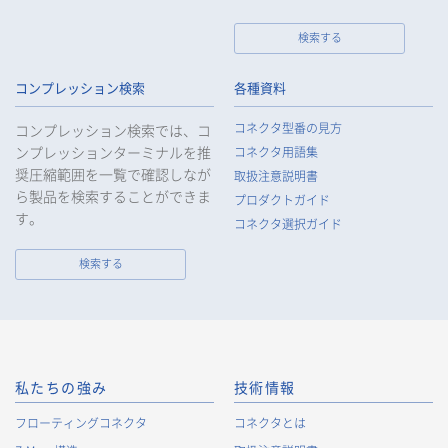
検索する
個人情報の取扱いについて
コンプレッション検索
各種資料
1.
個人情報の取得
コネクタ型番の見方
コンプレッション検索では、コ
当社は、当社サービスの提供にあたり、お客様等の氏名、住
ンプレッションターミナルを推
コネクタ用語集
所、電話番号、電子メールアドレス、勤務先情報（所属会社
奨圧縮範囲を一覧で確認しなが
名、所属部署名、役職、住所、電話（FAX）番号等）、性別、銀
取扱注意説明書
ら製品を検索することができま
行口座情報等の個人情報を取得します。当社は、適正に個人情
プロダクトガイド
報を取得し、偽りその他不正の手段により取得することはいた
す。
コネクタ選択ガイド
しません。
なお、当社は、Cookieおよびその他のトラッキング技術（例え
検索する
ばWebビーコン）を使用して、IPアドレス等の識別子を含む、
お客様等の当ウェブサイトにおけるアクセス履歴および利用状
況に関する情報（以下、Cookie情報といいます）を収集してお
ります。Cookie情報は、当社が保有する会員サービスのお客様
の個人情報と紐づけられる場合があります。個人情報と紐づけ
られる場合のCookie情報は、後掲及びCookieポリシーに従って
私たちの強み
技術情報
取り扱います。
https://www.irisoele.com/jp/cookie/
フローティングコネクタ
コネクタとは