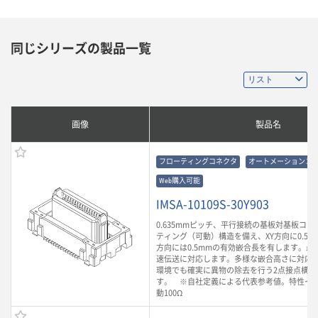
同じシリーズの製品一覧
画像
製品名
フローティングコネクタ
オートメーションコ
Web購入可能
IMSA-10109S-30Y903
0.635mmピッチ、平行接続の基板対基板コ
ティング（可動）構造を備え、XY方向に0.5m
方向には0.5mmの有効嵌合長を有します。最大3
速伝送に対応します。多様な嵌合高さに対応
環境でも確実に異物の除去を行う2点接点構造
す。 ※自社定義による代表参考値。特性イ
動100Ω