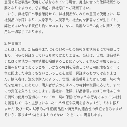
意図で弊社製品の使用をご検討されている場合、用途に合った仕様確認が必
要となりますので、必ず事前に弊社窓口へご確認下さい。
これら、弊社窓口へ事前確認せず、弊社製品がこれらの意図で使用され、弊
社製品の故障により、人身事故、火災事故、社会的な損害などが生じても、
弊社ではいかなる責任も負いかねます。なお、兵器システム向けに購入・使
用は一切禁じております。
5: 免責事項
当社は、仕様、部品番号またはその他の一切の情報を現状有姿にて掲載して
おり、何らの保証をしているものではありません。当社は、仕様、部品番号
またはその他の一切の情報を掲載することによって、それらが単独であろう
と組み合わせであろうとも、いかなる権利を侵害している可能性もなく、そ
れに関連した申立てもないということを主張・保証するものではありませ
ん。購入者は、注文や購入によって、仕様、部品番号またはその他一切の情
報を使用するにあたり、購入者が求めるすべての権利の取得に応じた、すべ
ての責任を負うものとします。当社は、仕様、部品番号またはその他あらゆ
る情報の使用の適切さについての一切の保証(どのような行為であっても権利
を侵害していると主張されないという保証や表明を含みますが、それに限り
ません)及び一切の黙示的な保証(商品性や特定目的適合性の保証を含みますが
それらに限りません)をするものでないことをここに明言します。