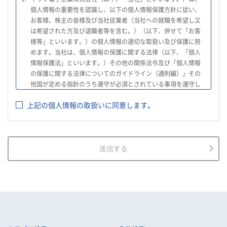
個人情報の重要性を認識し、以下の個人情報保護方針に従い、
お客様、株主の皆様及び当社従業者（当社への就職を希望し又
は希望された方及び退職者等を含む。）（以下、併せて「お客
様等」といいます。）の個人情報の適切な取扱い及び保護に努
めます。当社は、個人情報の保護に関する法律（以下、「個人
情報保護法」といいます。）その他の関係法令及び「個人情報
の保護に関する法律についてのガイドライン（通則編）」その
他国が定める指針のうち遵守が必須とされている事項を遵守し
て、個人情報の適切な取扱いを行います。
上記の個人情報の取扱いに同意します。
2.
当社は、お客様等の個人情報を適正に取得し、法令で不要とさ
れている場合を除き、お客様等の個人情報の利用目的を通知又
は公表し、利用目的の範囲内において使用いたします。
3.
当社は、お客様等の個人データについて、不正アクセス、漏え
送信する
い、滅失又は毀損等の防止に努め、個人データの管理のために
必要な組織的、人的、物理的及び技術的安全管理措置を講じま
す。
4.
当社は、従業者が個人データの重要性を理解し、個人データを
適切に取り扱うよう教育し、従業者にお客様等の個人データを
取り扱わせる場合には、お客様等の個人データの安全管理が図