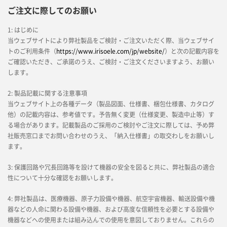
ご注文に際してのお願い
1: はじめに
当ウェブサイトにより弊社製品をご検討・ご注文いただく際、当ウェブサイ
トのご利用条件（
https://www.irisoele.com/jp/website/
）と次の記載内容を
ご確認いただき、ご承諾のうえ、ご検討・ご注文くださいますよう、お願い
します。
2: 製品記載に関する注意事項
当ウェブサイト上の各種データ（製品図面、仕様書、梱包仕様書、カタログ
他）の記載内容は、参考値です。予告無く変更（仕様変更、製造中止等）す
る場合があります。記載製品のご採用のご検討やご注文に際しては、予め弊
社販売窓口までお問い合わせのうえ、「納入仕様書」の取交わしをお願いし
ます。
3: 保護回路や冗長回路等を設けて機器の安全を図ると共に、弊社製品の適合
性について十分な確認をお願いします。
4: 弊社製品は、医療機器、原子力設備や機器、航空宇宙機器、輸送設備や機
器などの人命に関わる設備や機器、および高度な信頼性を必要とする設備や
機器などへの使用または組み込んでの使用を意図しておりません。これらの