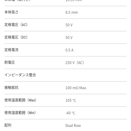
8.5 mm
本体高さ
50 V
定格電圧（AC）
50 V
定格電圧（DC）
0.5 A
定格電流
250 V（AC）
耐電圧
インピーダンス整合
100 mΩ Max.
接触抵抗
105 ℃
使用温度範囲（Max）
-40 ℃
使用温度範囲（Min）
Dual Row
配列