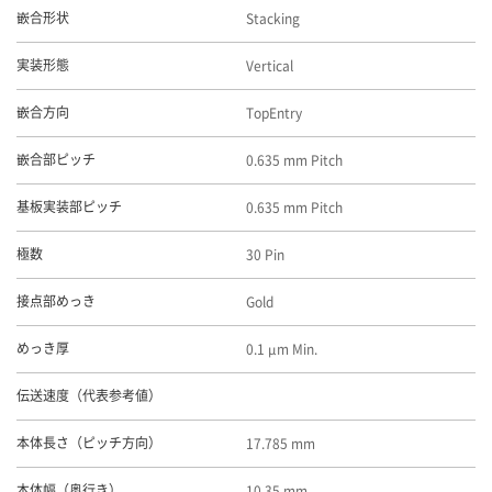
Stacking
嵌合形状
Vertical
実装形態
TopEntry
嵌合方向
0.635 mm Pitch
嵌合部ピッチ
0.635 mm Pitch
基板実装部ピッチ
30 Pin
極数
Gold
接点部めっき
0.1 μm Min.
めっき厚
伝送速度（代表参考値）
17.785 mm
本体長さ（ピッチ方向）
10.35 mm
本体幅（奥行き）