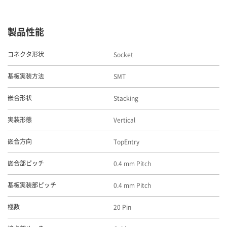
製品性能
Socket
コネクタ形状
SMT
基板実装方法
Stacking
嵌合形状
Vertical
実装形態
TopEntry
嵌合方向
0.4 mm Pitch
嵌合部ピッチ
0.4 mm Pitch
基板実装部ピッチ
20 Pin
極数