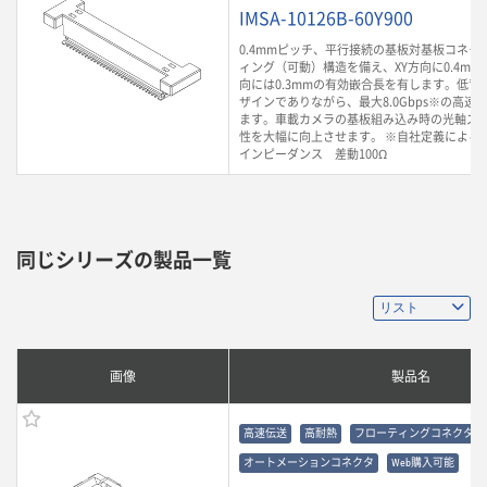
IMSA-10126B-60Y900
0.4mmピッチ、平行接続の基板対基板コネク
ィング（可動）構造を備え、XY方向に0.4mm
向には0.3mmの有効嵌合長を有します。低背
ザインでありながら、最大8.0Gbps※の高速
ます。車載カメラの基板組み込み時の光軸ズ
性を大幅に向上させます。 ※自社定義による
インピーダンス 差動100Ω
同じシリーズの製品一覧
画像
製品名
高速伝送
高耐熱
フローティングコネクタ
オートメーションコネクタ
Web購入可能