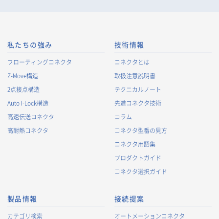
お客様等の当ウェブサイトにおけるアクセス履歴および利用状
況に関する情報（以下、Cookie情報といいます）を収集してお
ります。Cookie情報は、当社が保有する会員サービスのお客様
の個人情報と紐づけられる場合があります。個人情報と紐づけ
られる場合のCookie情報は、後掲及びCookieポリシーに従って
私たちの強み
技術情報
取り扱います。
https://www.irisoele.com/jp/cookie/
フローティングコネクタ
コネクタとは
Z-Move構造
取扱注意説明書
2.
個人情報の利用目的
2点接点構造
テクニカルノート
当社が取得する個人情報の利用目的は、次の通りです。当社
Auto I-Lock構造
先進コネクタ技術
は、次の利用目的を、関連性を有すると合理的に認められる範
囲で変更することがあり、変更した場合には、変更された利用
高速伝送コネクタ
コラム
目的について、ご本人に通知又は公表します。
高耐熱コネクタ
コネクタ型番の見方
お客様に関する情報
コネクタ用語集
・
お客様に対する当社製品のご案内のため
プロダクトガイド
・
お客様に対するキャンペーン、イベント開催案内等の情報
コネクタ選択ガイド
提供のため
・
市場調査・データ分析及び商品・サービスの企画・開発
製品情報
接続提案
等、お客様へのサービス向上のため
・
お客様の情報管理のため
カテゴリ検索
オートメーションコネクタ