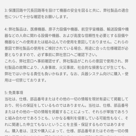
3: 保護回路や冗長回路等を設けて機器の安全を図ると共に、弊社製品の適合
性について十分な確認をお願いします。
4: 弊社製品は、医療機器、原子力設備や機器、航空宇宙機器、輸送設備や機
器などの人命に関わる設備や機器、および高度な信頼性を必要とする設備や
機器などへの使用または組み込んでの使用を意図しておりません。これらの
意図で弊社製品の使用をご検討されている場合、用途に合った仕様確認が必
要となりますので、必ず事前に弊社窓口へご確認下さい。
これら、弊社窓口へ事前確認せず、弊社製品がこれらの意図で使用され、弊
社製品の故障により、人身事故、火災事故、社会的な損害などが生じても、
弊社ではいかなる責任も負いかねます。なお、兵器システム向けに購入・使
用は一切禁じております。
5: 免責事項
当社は、仕様、部品番号またはその他の一切の情報を現状有姿にて掲載して
おり、何らの保証をしているものではありません。当社は、仕様、部品番号
またはその他の一切の情報を掲載することによって、それらが単独であろう
と組み合わせであろうとも、いかなる権利を侵害している可能性もなく、そ
れに関連した申立てもないということを主張・保証するものではありませ
ん。購入者は、注文や購入によって、仕様、部品番号またはその他一切の情