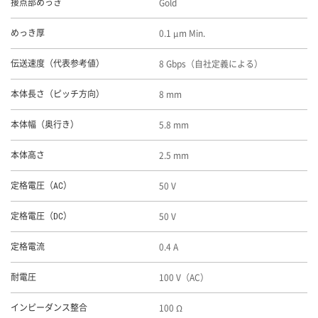
Gold
接点部めっき
0.1 μm Min.
めっき厚
8 Gbps（自社定義による）
伝送速度（代表参考値）
8 mm
本体長さ（ピッチ方向）
5.8 mm
本体幅（奥行き）
2.5 mm
本体高さ
50 V
定格電圧（AC）
50 V
定格電圧（DC）
0.4 A
定格電流
100 V（AC）
耐電圧
100 Ω
インピーダンス整合