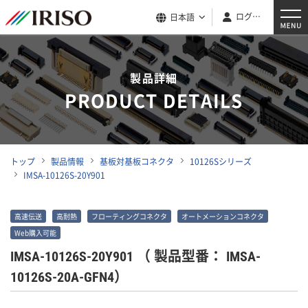
ログイン
日本語
製品詳細
PRODUCT DETAILS
トップ
製品情報
基板対基板コネクタ
10126Sシリーズ
IMSA-10126S-20Y901
高速伝送
高耐熱
フローティングコネクタ
オートメーションコネクタ
Web購入可能
IMSA-10126S-20Y901
（ 製品型番： IMSA-
10126S-20A-GFN4）