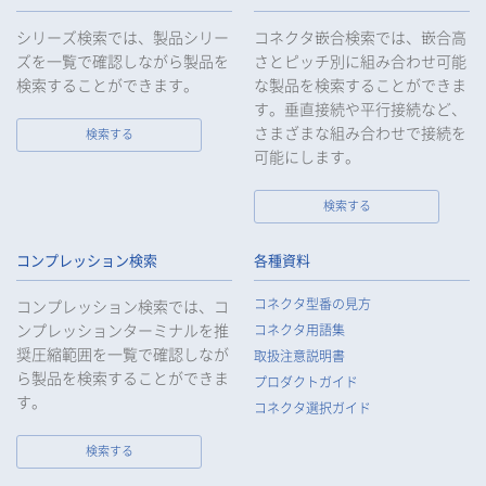
9.
当社は、個人情報の漏えい等の事故が発生した場合は、お客様
等の保護を最優先する考えのもと、被害を最小限にとどめるた
シリーズ検索では、製品シリー
コネクタ嵌合検索では、嵌合高
めに合理的な範囲で速やかに対応し、再発防止に向けた取り組
ズを一覧で確認しながら製品を
さとピッチ別に組み合わせ可能
みを行います。
検索することができます。
な製品を検索することができま
す。垂直接続や平行接続など、
10.
当社は、個人情報報保護のための管理体制および取り組みを継
続的に見直し、定期的に評価を実施し、その改善に努めてまい
さまざまな組み合わせで接続を
検索する
ります。
可能にします。
検索する
個人情報の取扱いについて
コンプレッション検索
各種資料
1.
個人情報の取得
コネクタ型番の見方
コンプレッション検索では、コ
当社は、当社サービスの提供にあたり、お客様等の氏名、住
ンプレッションターミナルを推
コネクタ用語集
所、電話番号、電子メールアドレス、勤務先情報（所属会社
奨圧縮範囲を一覧で確認しなが
名、所属部署名、役職、住所、電話（FAX）番号等）、性別、銀
取扱注意説明書
ら製品を検索することができま
行口座情報等の個人情報を取得します。当社は、適正に個人情
プロダクトガイド
報を取得し、偽りその他不正の手段により取得することはいた
す。
コネクタ選択ガイド
しません。
なお、当社は、Cookieおよびその他のトラッキング技術（例え
検索する
ばWebビーコン）を使用して、IPアドレス等の識別子を含む、