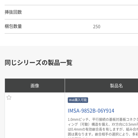
挿抜回数
250
梱包数量
同じシリーズの製品一覧
画像
製品名
Web購入可能
IMSA-9852B-06Y914
1.0mmピッチ、平行接続の基板対基板コネク
ィング（可動）構造を備え、XY方向に0.5mm
は0.4mmの有効嵌合長を有しますが、組み合
囲は異なります。嵌合相手の選択により、多