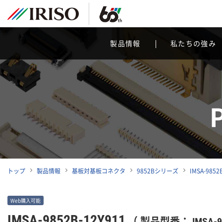
製品情報
私たちの強み
トップ
製品情報
基板対基板コネクタ
9852Bシリーズ
IMSA-9852
Web購入可能
IMSA-9852B-12Y911
（ 製品型番： IMSA-98