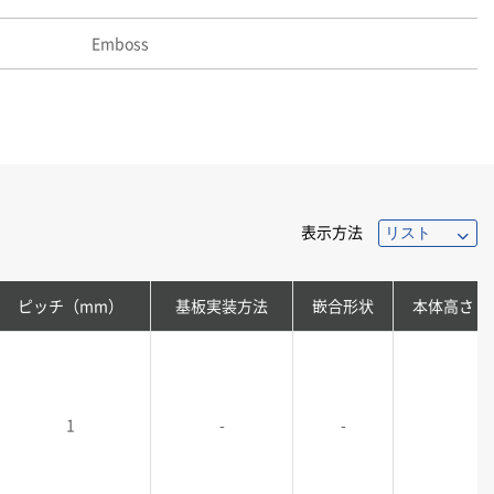
Emboss
表示方法
ピッチ（mm）
基板実装方法
嵌合形状
本体高さ
1
-
-