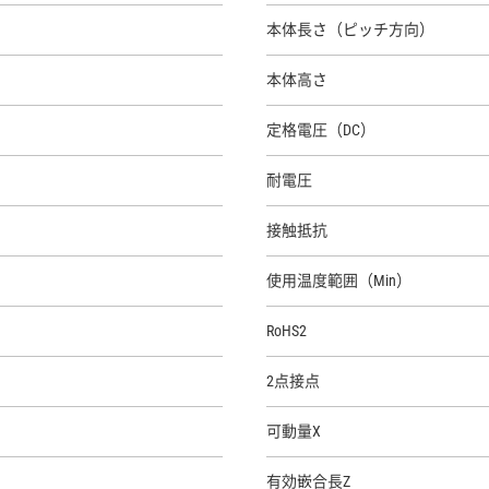
本体長さ（ピッチ方向）
本体高さ
定格電圧（DC）
耐電圧
接触抵抗
使用温度範囲（Min）
RoHS2
2点接点
可動量X
有効嵌合長Z