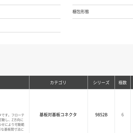
梱包形態
カテゴリ
シリーズ
極数
基板対基板コネクタ
9852B
6
タです。フローテ
可動し、Z方向に
わせにより可動範
彩な基板間寸法に