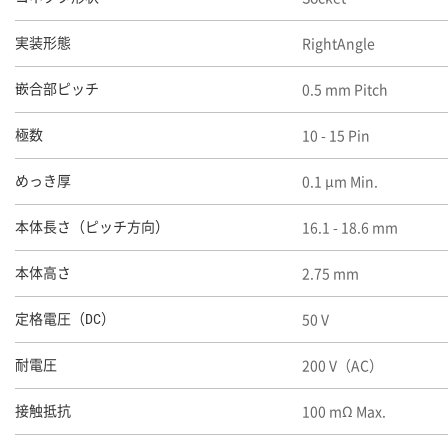
RightAngle
実装形態
0.5 mm Pitch
嵌合部ピッチ
10 - 15 Pin
極数
0.1 μm Min.
めっき厚
16.1 - 18.6 mm
本体長さ（ピッチ方向）
2.75 mm
本体高さ
50 V
定格電圧（DC）
200 V（AC）
耐電圧
100 mΩ Max.
接触抵抗