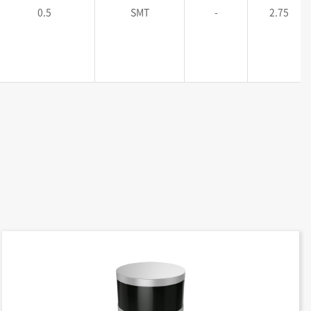
0.5
SMT
-
2.75