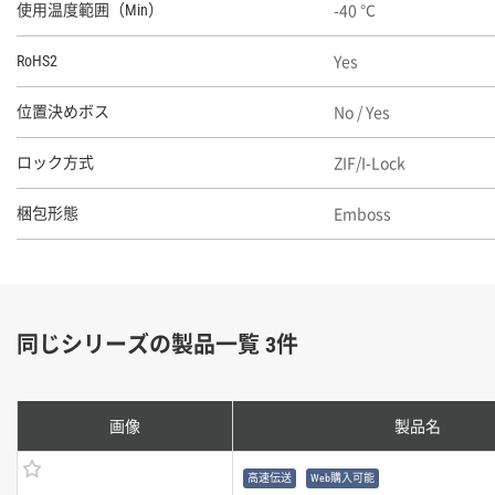
-40 ℃
使用温度範囲（Min）
Yes
RoHS2
No / Yes
位置決めボス
ZIF/I-Lock
ロック方式
Emboss
梱包形態
同じシリーズの製品一覧 3件
画像
製品名
高速伝送
Web購入可能