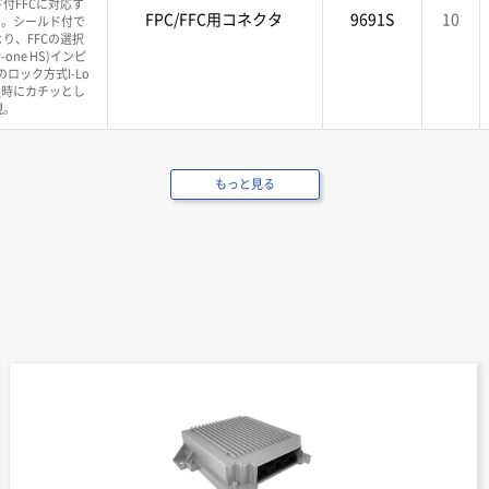
付FFCに対応す
FPC/FFC用コネクタ
9691S
10
クタ。シールド付で
り、FFCの選択
one HS)インピ
ロック方式I-Lo
挿入時にカチッとし
現。
もっと見る