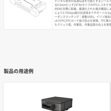
デジタル信号の高速伝送を可能とするシールド
る0.5mmピッチZIF RAタイプのFFCにコネ
対EMC対策に配慮。最適化された接点構造によ
により3.75Gbps超の伝送域までサポート(V-by-
ーダンスマッチング：差動100Ω。イリソ独自の
ckでFPC/FFCカード抜け防止を実現。FPC
たクリック感。作業性、作業品質の向上を実
製品の用途例