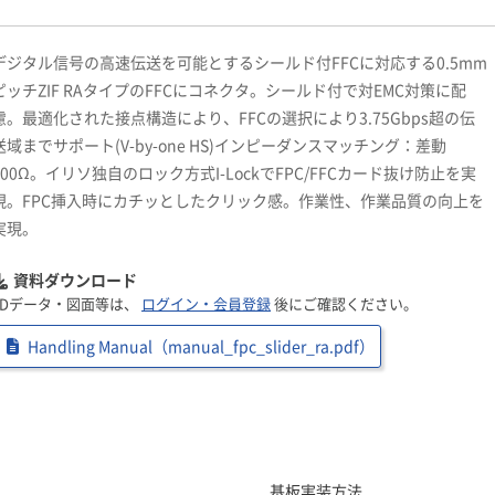
デジタル信号の高速伝送を可能とするシールド付FFCに対応する0.5mm
ピッチZIF RAタイプのFFCにコネクタ。シールド付で対EMC対策に配
慮。最適化された接点構造により、FFCの選択により3.75Gbps超の伝
送域までサポート(V-by-one HS)インピーダンスマッチング：差動
100Ω。イリソ独自のロック方式I-LockでFPC/FFCカード抜け防止を実
現。FPC挿入時にカチッとしたクリック感。作業性、作業品質の向上を
実現。
資料ダウンロード
3Dデータ・図面等は、
ログイン・会員登録
後にご確認ください。
Handling Manual（manual_fpc_slider_ra.pdf）
基板実装方法