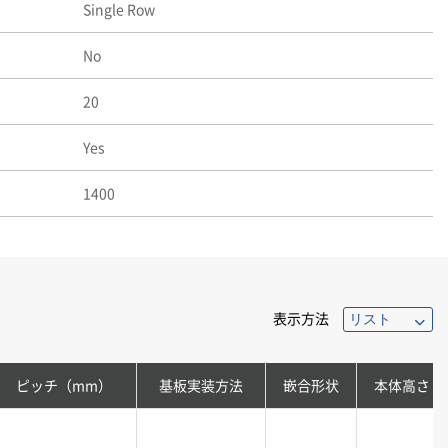
Single Row
No
20
Yes
1400
表示方法
ピッチ（mm）
基板実装方法
嵌合形状
本体高さ