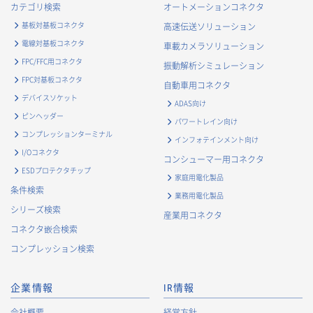
カテゴリ検索
オートメーションコネクタ
基板対基板コネクタ
高速伝送ソリューション
電線対基板コネクタ
車載カメラソリューション
FPC/FFC用コネクタ
振動解析シミュレーション
FPC対基板コネクタ
自動車用コネクタ
デバイスソケット
ADAS向け
ピンヘッダー
パワートレイン向け
コンプレッションターミナル
インフォテインメント向け
I/Oコネクタ
コンシューマー用コネクタ
ESDプロテクタチップ
家庭用電化製品
条件検索
業務用電化製品
シリーズ検索
産業用コネクタ
コネクタ嵌合検索
コンプレッション検索
企業情報
IR情報
会社概要
経営方針