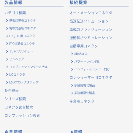
製品情報
接続提案
カテゴリ検索
オートメーションコネクタ
基板対基板コネクタ
高速伝送ソリューション
電線対基板コネクタ
車載カメラソリューション
FPC/FFC用コネクタ
振動解析シミュレーション
FPC対基板コネクタ
自動車用コネクタ
デバイスソケット
ADAS向け
ピンヘッダー
パワートレイン向け
コンプレッションターミナル
インフォテインメント向け
I/Oコネクタ
コンシューマー用コネクタ
ESDプロテクタチップ
家庭用電化製品
条件検索
業務用電化製品
シリーズ検索
産業用コネクタ
コネクタ嵌合検索
コンプレッション検索
企業情報
IR情報