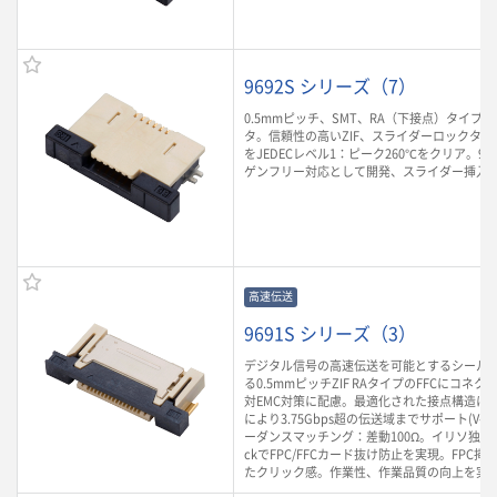
9692S シリーズ（7）
0.5mmピッチ、SMT、RA（下接点）タイプのF
タ。信頼性の高いZIF、スライダーロックタ
をJEDECレベル1：ピーク260℃をクリア。9
ゲンフリー対応として開発、スライダー挿入
高速伝送
9691S シリーズ（3）
デジタル信号の高速伝送を可能とするシールド
る0.5mmピッチZIF RAタイプのFFCにコネ
対EMC対策に配慮。最適化された接点構造によ
により3.75Gbps超の伝送域までサポート(V-by-
ーダンスマッチング：差動100Ω。イリソ独自の
ckでFPC/FFCカード抜け防止を実現。FPC
たクリック感。作業性、作業品質の向上を実