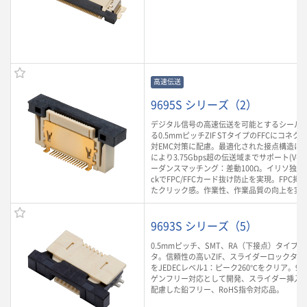
高速伝送
9695S シリーズ（2）
デジタル信号の高速伝送を可能とするシールド
る0.5mmピッチZIF STタイプのFFCにコネ
対EMC対策に配慮。最適化された接点構造によ
により3.75Gbps超の伝送域までサポート(V-by-
ーダンスマッチング：差動100Ω。イリソ独自の
ckでFPC/FFCカード抜け防止を実現。FPC
たクリック感。作業性、作業品質の向上を実
9693S シリーズ（5）
0.5mmピッチ、SMT、RA（下接点）タイプのF
タ。信頼性の高いZIF、スライダーロックタ
をJEDECレベル1：ピーク260℃をクリア。9
ゲンフリー対応として開発、スライダー挿入
配慮した鉛フリー、RoHS指令対応品。