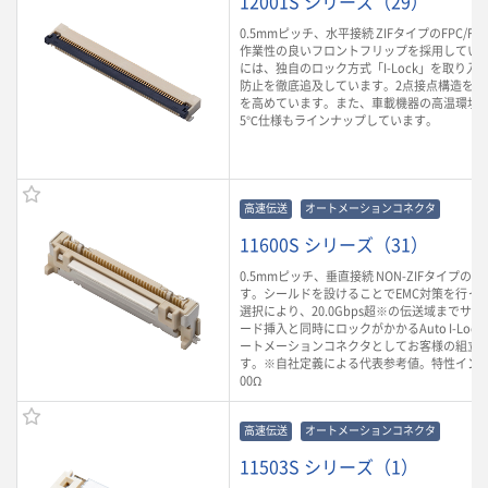
12001S シリーズ（29）
0.5mmピッチ、水平接続 ZIFタイプのFPC/F
作業性の良いフロントフリップを採用してい
には、独自のロック方式「I-Lock」を取り入
防止を徹底追及しています。2点接点構造を採
を高めています。また、車載機器の高温環境に
5℃仕様もラインナップしています。
高速伝送
オートメーションコネクタ
11600S シリーズ（31）
0.5mmピッチ、垂直接続 NON-ZIFタイプのFP
す。シールドを設けることでEMC対策を行って
選択により、20.0Gbps超※の伝送域までサ
ード挿入と同時にロックがかかるAuto I-Lo
ートメーションコネクタとしてお客様の組立
す。※自社定義による代表参考値。特性インピ
00Ω
高速伝送
オートメーションコネクタ
11503S シリーズ（1）