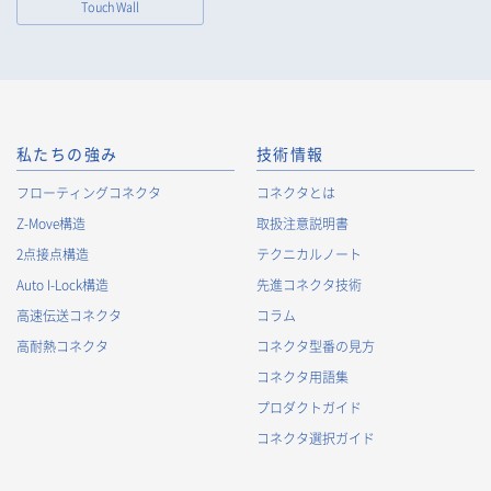
Touch Wall
私たちの強み
技術情報
フローティングコネクタ
コネクタとは
Z-Move構造
取扱注意説明書
2点接点構造
テクニカルノート
Auto I-Lock構造
先進コネクタ技術
高速伝送コネクタ
コラム
高耐熱コネクタ
コネクタ型番の見方
コネクタ用語集
プロダクトガイド
コネクタ選択ガイド