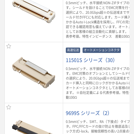
0.5mmピッチ、水平接続 NON-ZIFタイプのFP
す。シールドを設けることでEMC対策を行って
選択により、20.0Gbps超※の伝送域までサ
ールド付きFFCにも対応します。カード挿入
かかるAuto I-Lock構造を採用し、FFCの
認できる確認用窓も備えています。オートメ
としてお客様の組立自動化に貢献します。 ※
表参考値。特性インピーダンス 差動100Ω
高速伝送
オートメーションコネクタ
11501S シリーズ（30）
0.5mmピッチ、水平接続 NON-ZIFタイプのFP
す。EMC対策のオプションとしてシールド付き
の選択により、20.0Gbps超※の伝送域まで
カード挿入と同時にロックがかかるAuto I-L
オートメーションコネクタとしてお客様の組
ます。 ※自社定義による代表参考値。特性イ
動100Ω
9699S シリーズ（2）
0.5mmピッチ、SMT、RA（下接点）タイプのF
タ。FPC/FFCカードの抜け防止を徹底追及し
ック方式I-lock。接触信頼性の高い2点接点