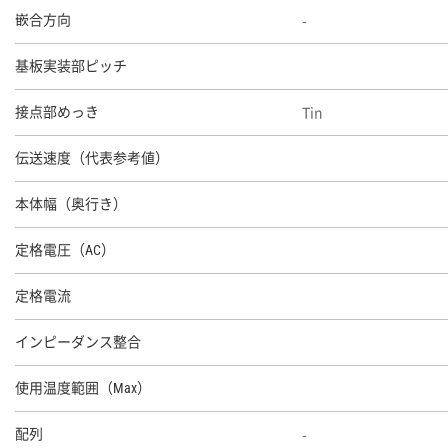
-
嵌合方向
基板実装部ピッチ
Tin
接点部めっき
伝送速度（代表参考値）
本体幅（奥行き）
定格電圧（AC）
定格電流
インピーダンス整合
使用温度範囲（Max）
-
配列