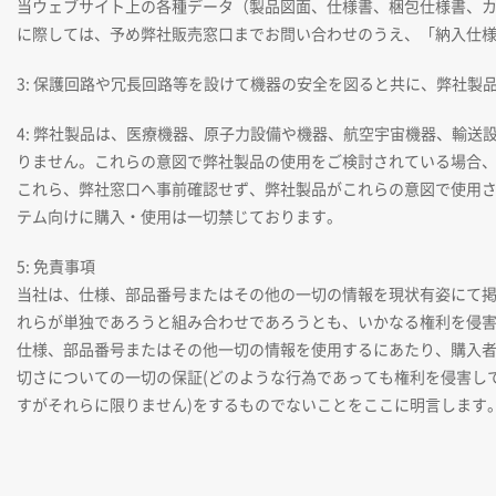
当ウェブサイト上の各種データ（製品図面、仕様書、梱包仕様書、
に際しては、予め弊社販売窓口までお問い合わせのうえ、「納入仕
3: 保護回路や冗長回路等を設けて機器の安全を図ると共に、弊社製
4: 弊社製品は、医療機器、原子力設備や機器、航空宇宙機器、輸
りません。これらの意図で弊社製品の使用をご検討されている場合
これら、弊社窓口へ事前確認せず、弊社製品がこれらの意図で使用
テム向けに購入・使用は一切禁じております。
5: 免責事項
当社は、仕様、部品番号またはその他の一切の情報を現状有姿にて
れらが単独であろうと組み合わせであろうとも、いかなる権利を侵
仕様、部品番号またはその他一切の情報を使用するにあたり、購入
切さについての一切の保証(どのような行為であっても権利を侵害し
すがそれらに限りません)をするものでないことをここに明言します