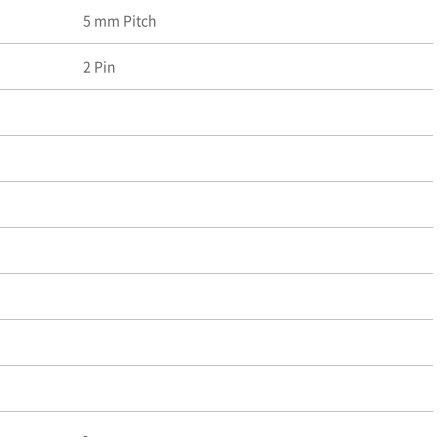
5 mm Pitch
2 Pin
-