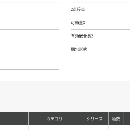
2点接点
可動量X
有効嵌合長Z
梱包形態
カテゴリ
シリーズ
極数