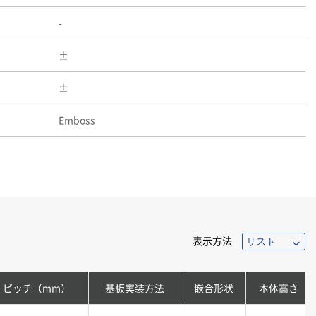
-
Emboss
表示方法
ピッチ（mm）
基板実装方法
嵌合形状
本体高さ