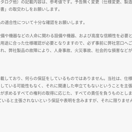
カタログ他）の記載内容は、参考値です。予告無く変更（仕様変更、製
様書」の取交わしをお願いします。
品の適合性について十分な確認をお願いします。
送設備や機器などの人命に関わる設備や機器、および高度な信頼性を必要
、用途に合った仕様確認が必要となりますので、必ず事前に弊社窓口へ
され、弊社製品の故障により、人身事故、火災事故、社会的な損害など
掲載しており、何らの保証をしているものではありません。当社は、仕
害している可能性もなく、それに関連した申立てもないということを主
者が求めるすべての権利の取得に応じた、すべての責任を負うものとし
ていると主張されないという保証や表明を含みますが、それに限りません
。