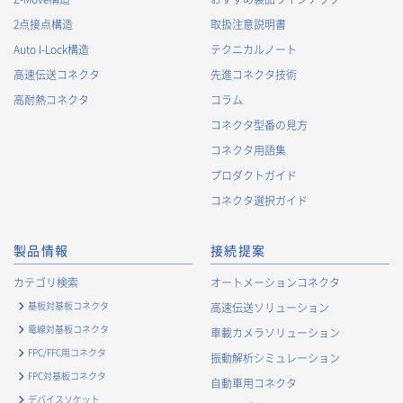
2点接点構造
取扱注意説明書
Auto I-Lock構造
テクニカルノート
高速伝送コネクタ
先進コネクタ技術
高耐熱コネクタ
コラム
コネクタ型番の見方
コネクタ用語集
プロダクトガイド
コネクタ選択ガイド
製品情報
接続提案
カテゴリ検索
オートメーションコネクタ
基板対基板コネクタ
高速伝送ソリューション
電線対基板コネクタ
車載カメラソリューション
FPC/FFC用コネクタ
振動解析シミュレーション
FPC対基板コネクタ
自動車用コネクタ
デバイスソケット