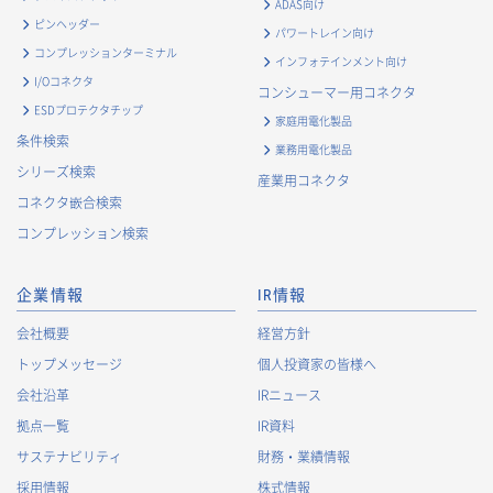
ADAS向け
ピンヘッダー
パワートレイン向け
コンプレッションターミナル
インフォテインメント向け
I/Oコネクタ
コンシューマー用コネクタ
ESDプロテクタチップ
家庭用電化製品
条件検索
業務用電化製品
シリーズ検索
産業用コネクタ
コネクタ嵌合検索
コンプレッション検索
企業情報
IR情報
会社概要
経営方針
トップメッセージ
個人投資家の皆様へ
会社沿革
IRニュース
拠点一覧
IR資料
サステナビリティ
財務・業績情報
採用情報
株式情報